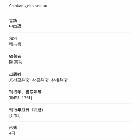
Shinkan geka seisou
言語
中国語
種別
和古書
編著者
陳 実功
出版者
武村嘉兵衞 : 林喜兵衞 : 林權兵衞
刊行年、書写年等
寛政3 [1791]
刊行年月日（西暦)
[1791]
形態
4冊