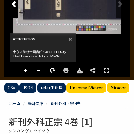
CSV
JSON
refer/BibIX
Universal Viewer
Mirador
ホーム
鶚軒文庫
新刊外科正宗 4巻
新刊外科正宗 4巻 [1]
シンカン ゲカ セイソウ