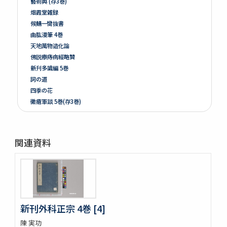
藝術典 (存3巻)
烟霞堂雑録
候鯖一臠抜書
曲肱漫筆 4巻
天地萬物造化論
佛説療痔病經略贊
新刋多識編 5巻
詞の道
四季の花
黴瘡軍談 5巻(存3巻)
煮藥漫抄 2巻
かくれさと 2巻
洞房語園増補
関連資料
北女閭起原 3巻
さんてう記ときのたいこ
さんてう記ときのたいこ
疱瘡絵
繪本子供あそひ
映間紀聞
新刊外科正宗 4巻 [4]
有馬山温泉由来 . 下野國安蘇郡赤岩庚申山記
陳 実功
伊香保志