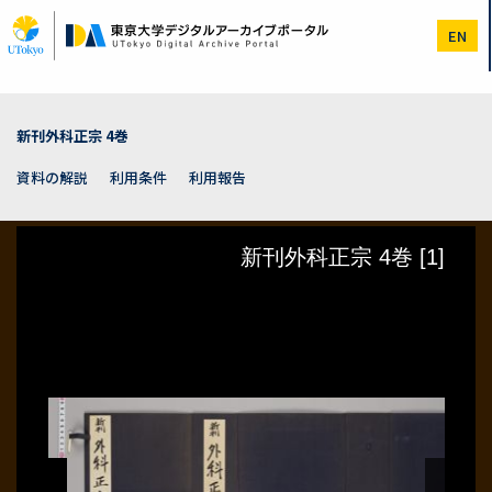
メ
イ
EN
ン
コ
ン
テ
ン
新刊外科正宗 4巻
ツ
に
資料の解説
利用条件
利用報告
移
動