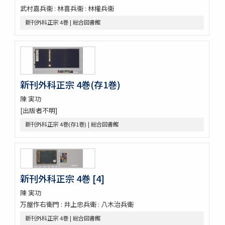
鶚軒文庫藏書目録 : 醫書部
武村嘉兵衞 : 林喜兵衞 : 林權兵衞
牛渚漫録續
新刊外科正宗 4巻 | 総合図書館
皇朝醫叢續集
經傳醫話
獻芹録
獻芹録
濟生醫院記
煉霞翁年譜
新刊外科正宗 4巻(存1巻)
近世名醫傳
陳 実功
戊申日記
[出版者不明]
橘黄年譜 3巻
新刊外科正宗 4巻(存1巻) | 総合図書館
玉機微義 50巻目録1巻
新刻蕐佗内照圖 2巻
怪疾奇方
蛔蟲論
新刻萬氏家傳廣嗣紀要 5巻
新刊外科正宗 4巻 [4]
新刊外科正宗 4巻
新刊外科正宗 4巻
陳 実功
新刊外科正宗 4巻
万屋作右衛門 : 井上忠兵衛 : 八木治兵衛
新刊外科正宗 4巻(存1巻)
新刊外科正宗 4巻 | 総合図書館
立齋外科發揮 8巻