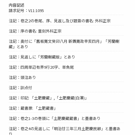
内容記述
請求記号：V11:1095
注記：卷之2の巻尾、序、見返し及び題簽の書名: 外科正宗
注記：序の書名: 重刻外科正宗
注記：奥付に「舊板寛文癸卯八月 新鐫寛政辛亥四月」「芳蘭榭
藏」とあり
注記：見返しに「芳蘭榭藏版」とあり
注記：四周単辺有界9行20字、単魚尾
注記：頭注あり
注記：訓点付
注記：印記: 「土肥慶藏」,「土肥慶藏(白澤)」
注記：蔵書票: 「土肥藏書」
注記：卷之1-3の巻頭に「土肥慶藏蔵書」と墨書あり
注記：卷之4の見返しに「明治廿三年三月土肥慶民卿」と墨書あ
り