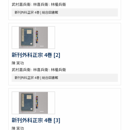
武村嘉兵衞 : 林喜兵衞 : 林權兵衞
野州鹽原温泉真圖
下野國塩谷郡塩原温泉之圖
新刊外科正宗 4巻 | 総合図書館
新吉原三芝居附長吏根元由緒書
江戸三芝居并新吉原由緒書
周憲王救荒本草 14巻
本草綱目序註
本艸序例
順抄伊呂波寄
新刊外科正宗 4巻 [2]
新添脩治纂要 5巻
本草和名抜書
陳 実功
本草和名字類
武村嘉兵衞 : 林喜兵衞 : 林權兵衞
就正大和本艸抜萃
新刊外科正宗 4巻 | 総合図書館
本草綱目譯説 52巻(存4巻)
本草
太平和劑圖經本草藥性緫論
蘭法口傳明細書
醫史 10巻
日記
新刊外科正宗 4巻 [3]
日記
醫藏目録 1巻疹子心法1巻
陳 実功