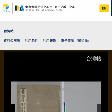
メ
イ
EN
ン
コ
ン
テ
ン
台湾帖
ツ
に
資料の解説
利用条件
利用報告
電子展示 『捃拾帖』
移
動