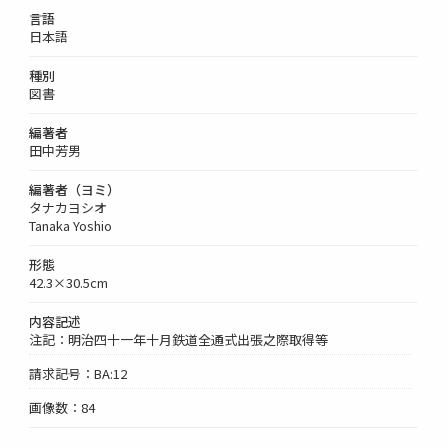
言語
日本語
種別
図書
編著者
田中芳男
編著者（ヨミ）
タナカヨシオ
Tanaka Yoshio
形態
42.3×30.5cm
内容記述
注記：明治四十一年十月鉄道全通式出張之際取得等
請求記号：BA:12
画像数：84