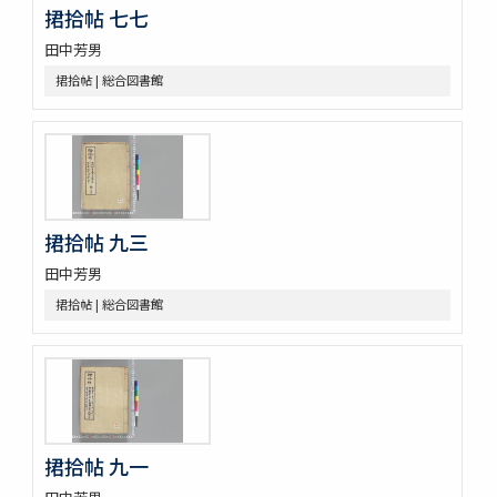
捃拾帖 七七
鯨鰌正圖
南紀熊野浦漁者太地角右衞門所藏鯨魚種品圖目
田中芳男
鯨記 1巻補遺1巻
捃拾帖 | 総合図書館
蟲譜 11巻
砂挼子蠨蛸圖説
麞説
蘭畹摘芳 初編3巻
有用植物圖 3巻
動物訓蒙
動物學 2巻
捃拾帖 九三
内外博覽會ニ關スル調査資料
田中芳男
捃拾帖 | 総合図書館
捃拾帖 九一