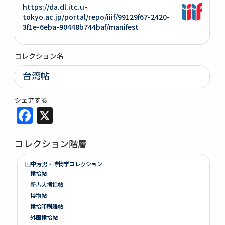
https://da.dl.itc.u-
tokyo.ac.jp/portal/repo/iiif/99129f67-2420-
3f1e-6eba-90448b744baf/manifest
コレクション名
台湾帖
シェアする
Facebook
X
コレクション階層
田中芳男・博物学コレクション
捃拾帖
新古大捃拾帖
博物帖
捃拾印刷雑帖
外国捃拾帖