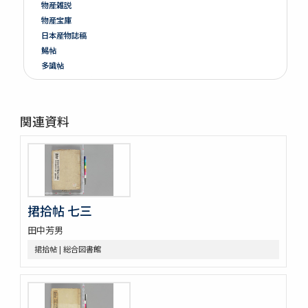
物産雑説
物産宝庫
日本産物誌稿
鯣帖
多識帖
明治六年墺國博覽會出品寫真帖
教草
台湾帖
関連資料
神都印刷帖附農業館掛図・絵
共進会並水産博覧会帖
繭絲織物陶漆器共進会帖
博物學寫眞圖
鳥類標本及寫眞圖
蟲譜 3巻
捃拾帖 七三
雀巣庵禽譜
田中芳男
隨観冩真 20巻 (存4巻)
蟲豸圖譜 (存2巻)
捃拾帖 | 総合図書館
禽譜
坤輿圖説
象志
鶴虱攷 1巻附聖恵方1巻醫方類聚撮鈔1巻