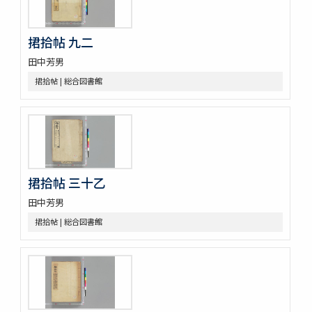
薩州産物録
搾油濫觴 1巻裏書1巻附考1巻
捃拾帖 九二
甘蔗記 1巻附1巻
田中芳男
砂糖製作記 : 砂糖の作りかたをしる
合食禁 : 同時忌物
捃拾帖 | 総合図書館
大同類聚方 100巻 (存76巻)
傳演味玄集 3巻
周定王救荒本草和名選 14巻
羊歯印影圖
新定羊齒目録 1巻附羊歯目録1巻
尾張吉田雀巣庵主人遺稿草木写生図
捃拾帖 三十乙
救荒夲草記聞 14巻附救荒野譜紀聞1巻補遺1巻
艸木譜目録 2巻
田中芳男
雀巣庵植物印葉圖
捃拾帖 | 総合図書館
南海包譜 3巻附録1巻
本草圖譜 (存78巻)
草木冩生啚 4巻
筑肥植物一斑 : 明治十ニ年紀行抜萃
蟲豸類 1巻付1巻
南海禽譜 6巻