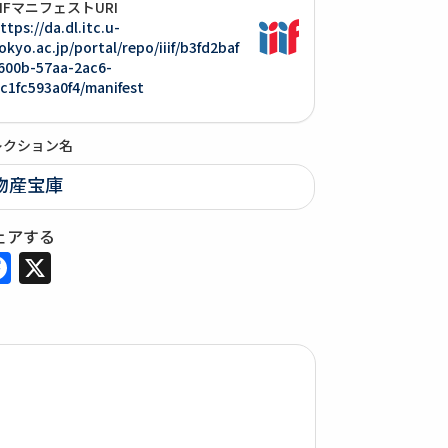
IIIFマニフェストURI
ttps://da.dl.itc.u-
okyo.ac.jp/portal/repo/iiif/b3fd2baf
600b-57aa-2ac6-
c1fc593a0f4/manifest
レクション名
物産宝庫
ェアする
Facebook
X