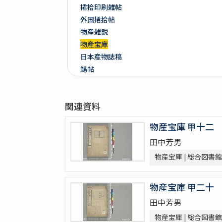
捃拾印刷雑帖
外国捃拾帖
物産雑説
物産宝庫
日本産物誌稿
鯣帖
多識帖
明治六年墺國博覽會出品寫真帖
関連資料
教草
台湾帖
物産宝庫 甲十二
神都印刷帖附農業館掛図・絵
田中芳男
共進会並水産博覧会帖
繭絲織物陶漆器共進会帖
物産宝庫 | 総合図書館
博物學寫眞圖
鳥類標本及寫眞圖
物産宝庫 甲二十
蟲譜 3巻
田中芳男
雀巣庵禽譜
物産宝庫 | 総合図書館
隨観冩真 20巻 (存4巻)