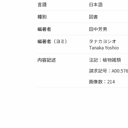
言語
日本語
種別
図書
編著者
田中芳男
編著者（ヨミ）
タナカヨシオ
Tanaka Yoshio
内容記述
注記：植物雑類
請求記号：A00:576
画像数：214