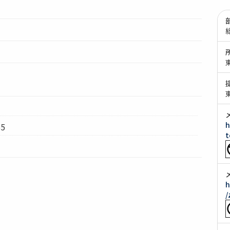
h
5
t
h
/