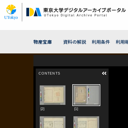
メ
イ
ン
コ
ン
テ
ン
物産宝庫
資料の解説
利用条件
利用
ツ
に
移
動