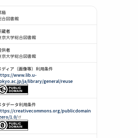
部局
総合図書館
所蔵者
東京大学総合図書館
提供者
東京大学総合図書館
メディア（画像等）利用条件
ttps://www.lib.u-
okyo.ac.jp/ja/library/general/reuse
メタデータ利用条件
ttps://creativecommons.org/publicdomain
zero/1.0/