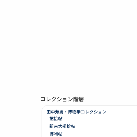
コレクション階層
田中芳男・博物学コレクション
捃拾帖
新古大捃拾帖
博物帖