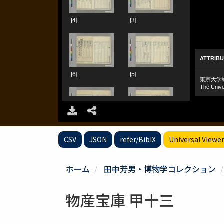
CSV
JSON
refer/BibIX
Universal Viewe
ホーム
田中芳男・博物学コレクション
物産宝庫 甲十三