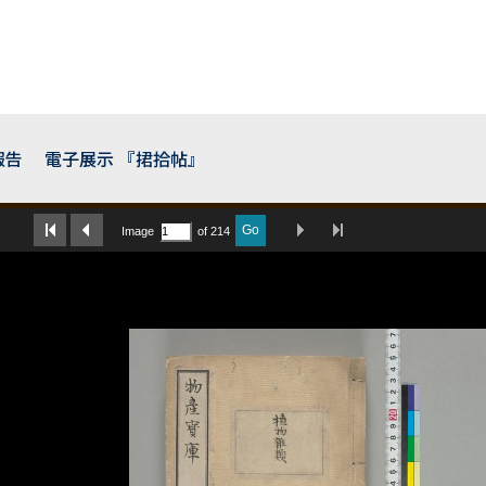
報告
電子展示 『捃拾帖』