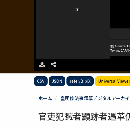
CSV
JSON
refer/BibIX
Universal Viewe
ホーム
皇明條法事類纂デジタルアーカイ
官吏犯贓者顯跡者遇革