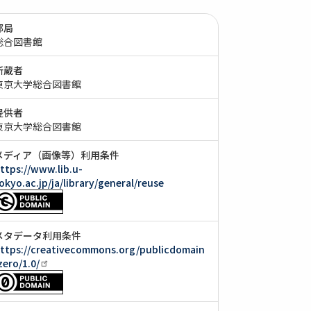
部局
総合図書館
所蔵者
東京大学総合図書館
提供者
東京大学総合図書館
メディア（画像等）利用条件
ttps://www.lib.u-
okyo.ac.jp/ja/library/general/reuse
メタデータ利用条件
ttps://creativecommons.org/publicdomain
zero/1.0/