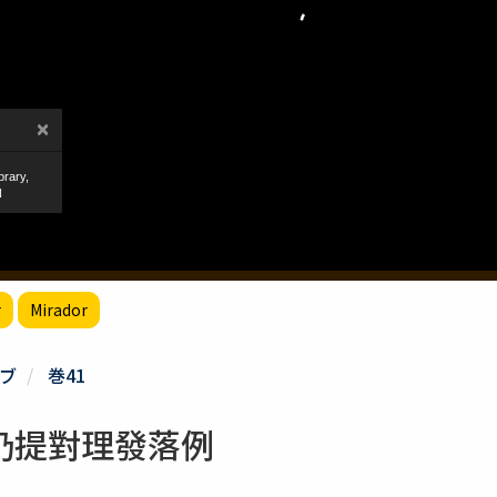
r
Mirador
ブ
巻41
仍提對理發落例