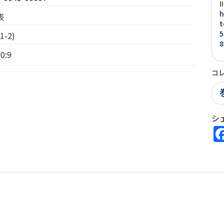
h
表
t
5
-2)
8
0:9
コ
シ