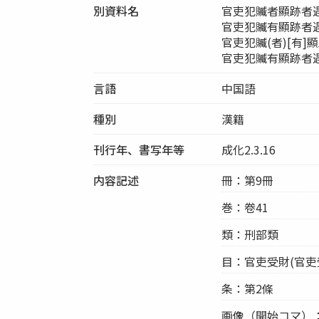
別資料名
官吏犯贓者顯跡者
官吏犯贓有顯跡者
官吏犯贓(者)[有
官吏犯贓有顯跡者
言語
中国語
種別
漢籍
刊行年、書写年等
成化2.3.16
内容記述
冊：第9冊
巻：卷41
類：刑部類
目：官吏受財(官吏
条：第2條
画像（開始コマ）：00