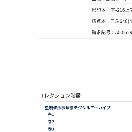
影印本：下-216上
標点本：乙5-646(41
請求記号：A00:629
コレクション階層
皇明條法事類纂デジタルアーカイブ
巻1
巻2
巻3