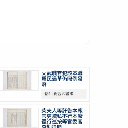
文武職官犯該革職
爲民遇革仍照例發
落
巻4 | 総合図書館
柴夫人等訐告本廠
官吏贓私不行本廠
徑行巡按等官委官
査勘提問