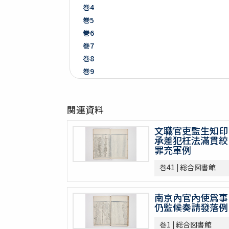
巻4
巻5
巻6
巻7
巻8
巻9
巻10
巻11
関連資料
巻12
巻13
文職官吏監生知印
巻14
承差犯枉法滿貫絞
巻15
罪充軍例
巻16
巻41 | 総合図書館
巻17
巻18
南京內官內使爲事
巻19
仍監候奏請發落例
巻20
巻21
巻1 | 総合図書館