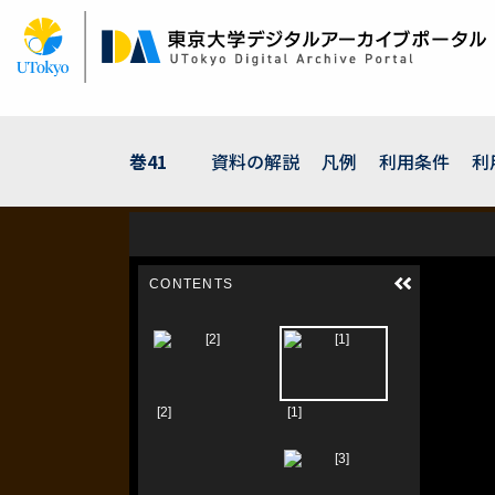
メ
イ
ン
コ
ン
テ
ン
巻41
資料の解説
凡例
利用条件
利
ツ
に
移
動