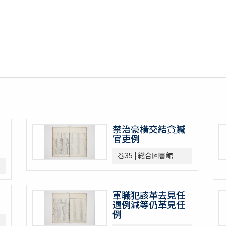
禁治豪橫交結貪贓
官吏例
巻35 | 総合図書館
軍職犯該革去見任
遇例減等仍革見任
例