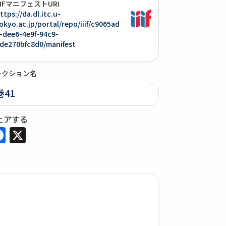
IIIFマニフェストURI
ttps://da.dl.itc.u-
okyo.ac.jp/portal/repo/iiif/c9065ad
-dee6-4e9f-94c9-
de270bfc8d0/manifest
レクション名
巻41
ェアする
Facebook
X