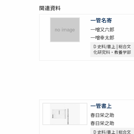
関連資料
A 謡本/その他
B 注釈、伝書、学書等
一管名寄
B 注釈、伝書、学書等/世阿弥伝書関係
一噌又六郎
B 注釈、伝書、学書等/世阿弥自筆本
B 注釈、伝書、学書等/元章伝書
一噌幸太郎
B 注釈、伝書、学書等/能伝書
D 史料/書上 | 総合文
B 注釈、伝書、学書等/翁伝書
化研究科・教養学部
B 注釈、伝書、学書等/謡伝書
B 注釈、伝書、学書等/笛伝書
B 注釈、伝書、学書等/小鼓伝書
B 注釈、伝書、学書等/大鼓伝書
B 注釈、伝書、学書等/太鼓伝書
B 注釈、伝書、学書等/家系図
B 注釈、伝書、学書等/注釈
一管書上
B 注釈、伝書、学書等/随筆・考証・故実
春日栄之助
B 注釈、伝書、学書等/その他
春日栄之助
C 付
D 史料/書上 | 総合文
C 付/型付