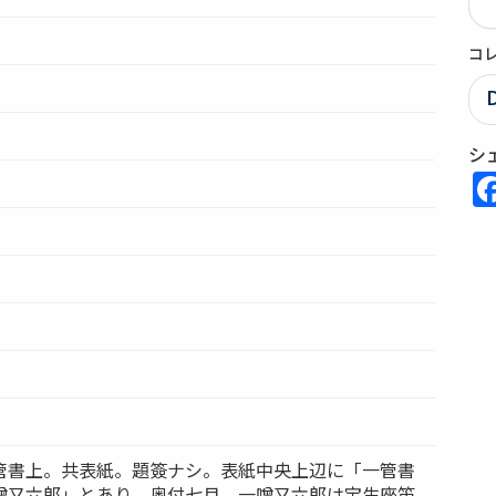
コ
シ
管書上。共表紙。題簽ナシ。表紙中央上辺に「一管書
噌又六郎」とあり。奥付七月。一噌又六郎は宝生座笛