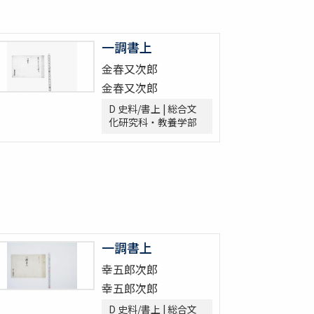
一調書上
金春又次郎
金春又次郎
D 史料/書上 | 総合文
化研究科・教養学部
一調書上
幸五郎次郎
幸五郎次郎
D 史料/書上 | 総合文