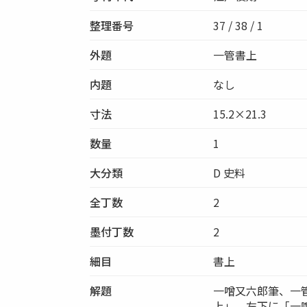
整理番号
37 / 38 / 1
外題
一管書上
内題
なし
寸法
15.2×21.3
数量
1
大分類
D 史料
全丁数
2
墨付丁数
2
細目
書上
解題
一噌又六郎筆、一
上」、左下に「一