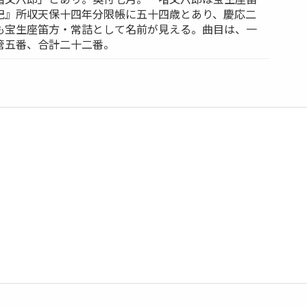
記』所収天保十四年分限帳に五十四歳とあり、慶応二
も宝生座笛方・常詰として名前が見える。曲目は、一
管五番、合計二十二番。