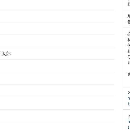
幸太郎
（
（
h
t
h
t