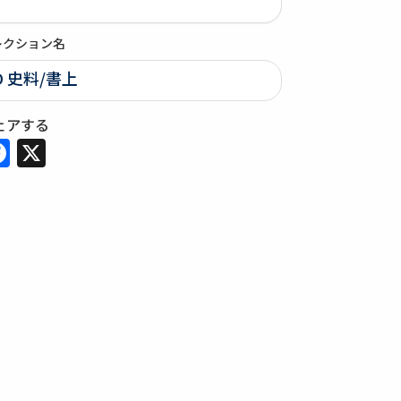
レクション名
D 史料/書上
ェアする
Facebook
X