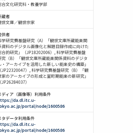
総合文化研究科・教養学部
所蔵者
観世文庫／観世宗家
提供者
科学研究費基盤研究（A）「観世文庫所蔵能楽関
係資料のデジタル画像化と解題目録作成に向けた
総合的研究」（JP18202006）
科学研究費基盤
研究（B）「観世文庫所蔵能楽関係資料のデジタ
ル・アーカイブを活用した新しい能楽史の構築」
JP22320047）
科学研究費基盤研究（B）「観
世家のアーカイブの形成と室町期能楽の新研究」
JP26284037）
メディア（画像等）利用条件
ttps://da.dl.itc.u-
okyo.ac.jp/portal/node/1600586
メタデータ利用条件
ttps://da.dl.itc.u-
okyo.ac.jp/portal/node/1600586