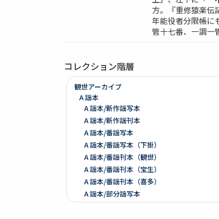
方。『重修猿楽伝
年能役者分限帳に
管十七番、一調一
コレクション階層
観世アーカイブ
A 謡本
A 謡本/新作謡写本
A 謡本/新作謡刊本
A 謡本/番謡写本
A 謡本/番謡写本（下掛）
A 謡本/番謡刊本（観世）
A 謡本/番謡刊本（宝生）
A 謡本/番謡刊本（喜多）
A 謡本/部分謡写本
A 謡本/部分謡刊本（観世）
A 謡本/部分謡刊本（下掛）