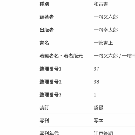
種別
和古書
編著者
一噌又六郎
出版者
一噌幸太郎
書名
一管書上
著編者名・著者版元
一噌又六郎 / 一噌
整理番号1
37
整理番号2
38
整理番号3
1
装訂
袋綴
写刊
写本
写刊年代
江戸後期