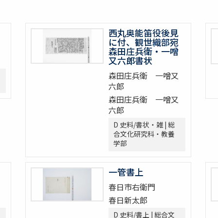
西丸奥能笛役後見
に付、観世織部宛
森田庄兵衛・一噌
又六郎書状
森田庄兵衛 一噌又
六郎
森田庄兵衛 一噌又
六郎
D 史料/書状・雑 | 総
合文化研究科・教養
学部
一管書上
春日市右衛門
春日新太郎
D 史料/書上 | 総合文