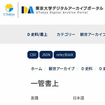
メ
イ
ン
コ
ン
テ
ン
D 史料/書上
カテゴリー
観世アーカイ
ツ
に
移
動
CSV
JSON
refer/BibIX
ホーム
観世アーカイブ
D 史料
D 
一管書上
言語
日本語