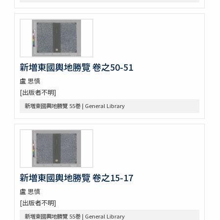
蘭雪軒集
韓客巾衍集 4巻
文谷集 28巻
藥泉集 34巻
華西文稿 1巻附1巻
南大池歌
新増東國輿地勝覽 卷之50-51
體素集
遊山録 2巻
盧 思慎
嘉林世稿 3巻附録1巻
[出版者不明]
菱山集 2巻附1巻
新増東國輿地勝覽 55巻 | General Library
四溟堂大師集 7巻
三節遺稿 10巻附録1巻
玲瓏集 5巻
漫浪集 9巻
靜菴先生文集 8巻坿世系圖1巻年譜1巻
朱子學的 2巻
新増東國輿地勝覽 卷之15-17
時庵集 9巻
醒翁先生遺稿 4巻
盧 思慎
太虚亭集 3巻
[出版者不明]
䂖谷疏
新増東國輿地勝覽 55巻 | General Library
袖香編 4巻