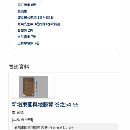
雪汀詩集 8巻
聲画集
鄭文翼公遺稿 1巻附録1巻
九畹先生集 4巻附録1巻附補遺
昌黎詩 2巻
自然窩集 7巻
止齋撃壌集 2巻
江山文藻 2巻
晩香堂遺稿 4巻
恭默堂金先生文集 2巻附録1巻
関連資料
龍飛御天歌
大東詩選 12巻
漢陰先生文稿 12巻
錦南先生集 5巻
潜谷先生遺稿 14巻
李忠武公全書 14巻首1巻
新増東國輿地勝覽 卷之54-55
大陵遺稿 11巻
盧 思慎
一嚢遺稿 2巻
[出版者不明]
月沙先生集 63巻附録5巻別集7巻
鶴谷集 9巻附録2巻附1巻
新増東國輿地勝覽 55巻 | General Library