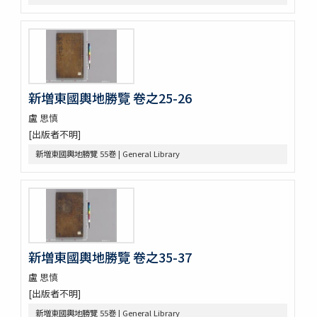
九天應元雷聲普化天尊説玉樞寳經 1巻首1巻坿符篆1巻
大韓明成皇后洪陵誌 1巻附記1巻
大慧普覺禪師書
演機新編 3巻
八代文抄 (存31巻)
選英
新増東國輿地勝覽 卷之25-26
古文 2巻新増1巻
盧 思慎
朝野會通
[出版者不明]
麗史提綱 23巻
新増東國輿地勝覽 55巻 | General Library
元帥權公幸州大捷碑
訂老 2巻
金剛般若波羅蜜經 2巻 (存1巻)
江華地啚
治郡㫖訣 : 居官大略
興海邑誌
朝鮮地啚
新増東國輿地勝覽 卷之35-37
紀年便覧 8巻圖1巻
盧 思慎
湖南邑誌
[出版者不明]
東國文獻備考 100巻首1巻
青野謾輯 (存9巻)
新増東國輿地勝覽 55巻 | General Library