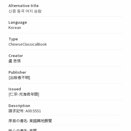
Alternative title
신증 동국 여지 승람
Language
Korean
Type
ChineseClassicalBook
Creator
盧 思慎
Publisher
[出版者不明]
Issued
[仁宗-光海君年間]
Description
請求記号: A00:5551
序首の書名: 東國輿地勝覽
版心の書名: 東覽