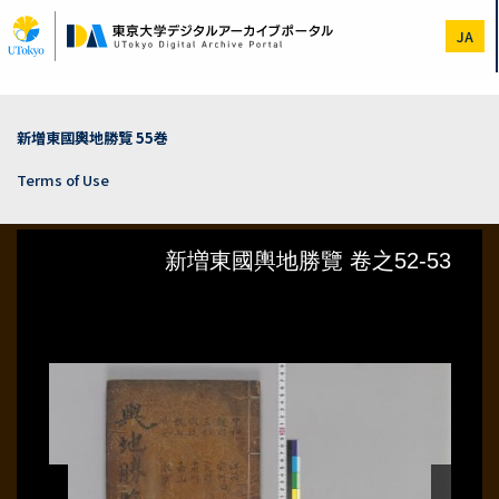
Skip
to
JA
main
content
新増東國輿地勝覽 55巻
Terms of Use