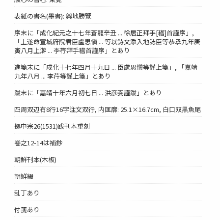
表紙の書名(墨書): 輿地勝覽
序末に「成化紀元之十七年蒼龍辛丑 ... 徐居正拜手[稽]首謹序」,
「上遂命宣城府院君臣盧思愼 ... 等以詩文添入地誌臣等恭承九年庚
寅八月上澣 ... 李荇拜手稽首謹序」とあり
進箋末に「成化十七年四月十九日 ... 臣盧思愼等謹上箋」, 「嘉靖
九年八月 ... 李荇等謹上箋」とあり
跋末に「嘉靖十年六月初七日 ... 洪彦弼謹跋」とあり
四周双辺有8行16字注文双行, 内匡廓: 25.1×16.7cm, 白口双黒魚尾
拠中宗26(1531)跋刊本重刻
卷之12-14は補鈔
朝鮮刊本(木板)
朝鮮綴
乱丁あり
付箋あり