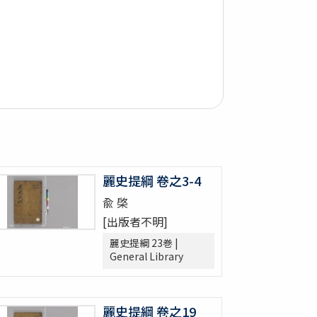
麗史提綱 卷之3-4
兪 棨
[出版者不明]
麗史提綱 23巻 |
General Library
麗史提綱 卷之19