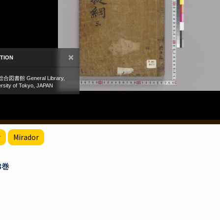
r
Mirador
3巻