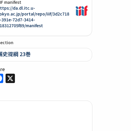
IIF manifest
ttps://da.dl.itc.u-
okyo.ac.jp/portal/repo/iiif/3d2c718
-391e-72d7-3414-
18312705f89/manifest
lection
麗史提綱 23巻
are
Facebook
X