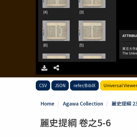
CSV
JSON
refer/BibIX
Universal Viewe
Home
Agawa Collection
麗史提綱 2
麗史提綱 卷之5-6