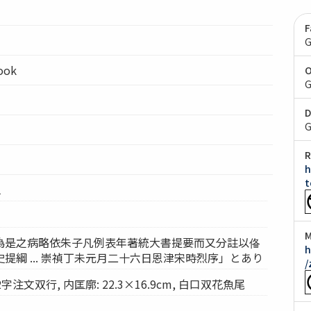
F
G
ook
O
G
D
G
R
h
t
1
M
為是之病略依朱子凡例表年著統大書提要而又分註以俻
h
提綱 ... 崇禎丁未元月二十六日恩津宋時烈序」とあり
/
注文双行, 内匡廓: 22.3×16.9cm, 白口双花魚尾