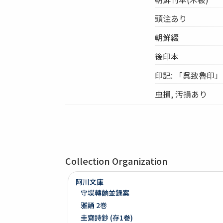
頭注あり
朝鮮綴
後印本
印記: 「呉致魯印」
虫損, 汚損あり
Collection Organization
阿川文庫
守堞轉餉並録案
雅誦 2巻
圭齋詩鈔 (存1巻)