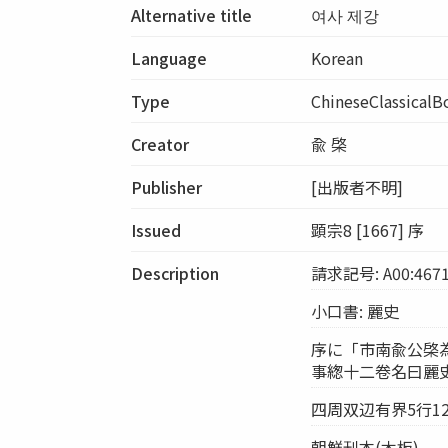
Alternative title
여사 제강
Language
Korean
Type
ChineseClassicalB
Creator
兪 棨
Publisher
[出版者不明]
Issued
顕宗8 [1667] 序
Description
請求記号: A00:467
小口書: 麗史
序に「市南兪公棨
事緫十二卷名曰麗史
四周双辺有界5行12字
朝鮮刊本(木板)