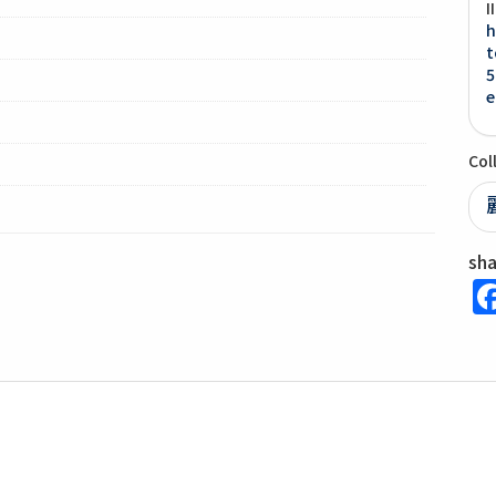
I
h
t
5
e
Col
sh