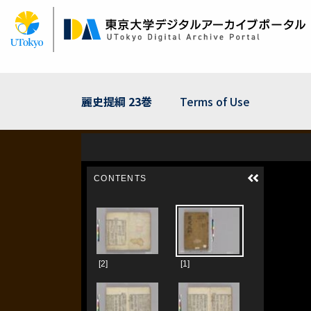
Skip
to
main
content
麗史提綱 23巻
Terms of Use