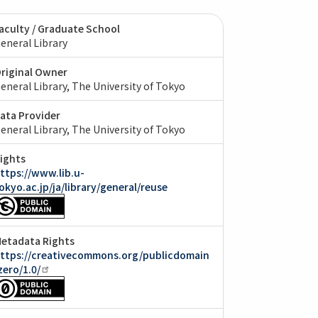
aculty / Graduate School
eneral Library
riginal Owner
eneral Library, The University of Tokyo
ata Provider
eneral Library, The University of Tokyo
ights
ttps://www.lib.u-
okyo.ac.jp/ja/library/general/reuse
etadata Rights
ttps://creativecommons.org/publicdomain
zero/1.0/