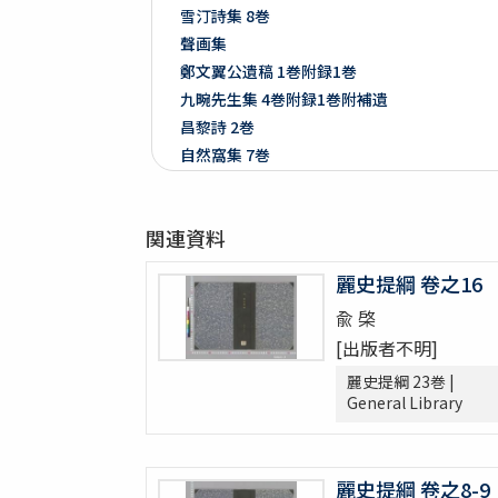
雪汀詩集 8巻
聲画集
鄭文翼公遺稿 1巻附録1巻
九畹先生集 4巻附録1巻附補遺
昌黎詩 2巻
自然窩集 7巻
止齋撃壌集 2巻
江山文藻 2巻
関連資料
晩香堂遺稿 4巻
恭默堂金先生文集 2巻附録1巻
麗史提綱 卷之16
龍飛御天歌
兪 棨
大東詩選 12巻
[出版者不明]
漢陰先生文稿 12巻
錦南先生集 5巻
麗史提綱 23巻 |
General Library
潜谷先生遺稿 14巻
李忠武公全書 14巻首1巻
大陵遺稿 11巻
麗史提綱 卷之8-9
一嚢遺稿 2巻