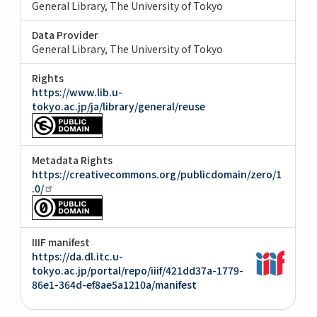
General Library, The University of Tokyo
Data Provider
General Library, The University of Tokyo
Rights
https://www.lib.u-
tokyo.ac.jp/ja/library/general/reuse
Metadata Rights
https://creativecommons.org/publicdomain/zero/1
.0/
IIIF manifest
https://da.dl.itc.u-
tokyo.ac.jp/portal/repo/iiif/421dd37a-1779-
86e1-364d-ef8ae5a1210a/manifest