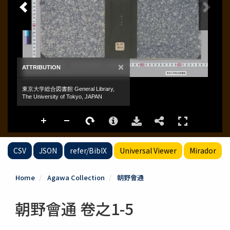
CSV
JSON
refer/BibIX
Universal Viewer
Mirador
Home
Agawa Collection
朝野會通
朝野會通 卷之1-5