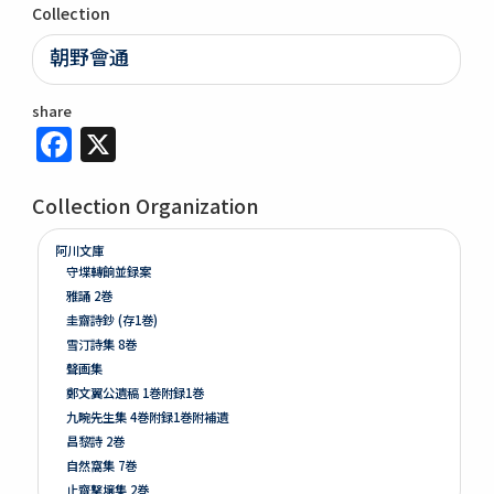
Collection
朝野會通
share
Facebook
X
Collection Organization
阿川文庫
守堞轉餉並録案
雅誦 2巻
圭齋詩鈔 (存1巻)
雪汀詩集 8巻
聲画集
鄭文翼公遺稿 1巻附録1巻
九畹先生集 4巻附録1巻附補遺
昌黎詩 2巻
自然窩集 7巻
止齋撃壌集 2巻