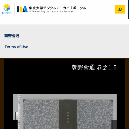
Skip
to
JA
main
content
朝野會通
Terms of Use