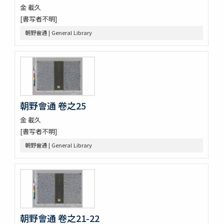
古文 2巻新増1巻
金 載久
朝野會通
[書写者不明]
麗史提綱 23巻
朝野會通 | General Library
元帥權公幸州大捷碑
訂老 2巻
金剛般若波羅蜜經 2巻 (存1巻)
江華地啚
治郡㫖訣 : 居官大略
興海邑誌
朝鮮地啚
朝野會通 卷之25
紀年便覧 8巻圖1巻
金 載久
湖南邑誌
[書写者不明]
東國文獻備考 100巻首1巻
青野謾輯 (存9巻)
朝野會通 | General Library
燕巖集熱河日記 5巻
纂圖互註周禮 12巻經圖1巻
新増東國輿地勝覽 55巻
朝野會通 卷之21-22