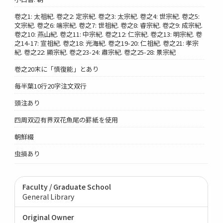
卷之1: 太祖紀. 卷之2: 定宗紀. 卷之3: 太宗紀. 卷之4: 世宗紀. 卷之5:
文宗紀. 卷之6: 端宗紀. 卷之7: 世祖紀. 卷之8: 睿宗紀. 卷之9: 成宗紀.
卷之10: 燕山紀. 卷之11: 中宗紀. 卷之12: 仁宗紀. 卷之13: 明宗紀. 卷
之14-17: 宣祖紀. 卷之18: 光海紀. 卷之19-20: 仁祖紀. 卷之21: 孝宗
紀. 卷之22: 顯宗紀. 卷之23-24: 肅宗紀. 卷之25-28: 景宗紀
卷之20末に「慎復能」とあり
毎半葉10行20字注文双行
頭注あり
四周双辺有界双花魚尾の罫紙を使用
朝鮮綴
虫損あり
Faculty / Graduate School
General Library
Original Owner