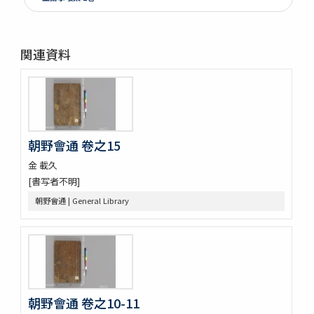
江山文藻 2巻
晩香堂遺稿 4巻
恭默堂金先生文集 2巻附録1巻
関連資料
龍飛御天歌
大東詩選 12巻
漢陰先生文稿 12巻
錦南先生集 5巻
潜谷先生遺稿 14巻
李忠武公全書 14巻首1巻
朝野會通 卷之15
大陵遺稿 11巻
金 載久
一嚢遺稿 2巻
[書写者不明]
月沙先生集 63巻附録5巻別集7巻
鶴谷集 9巻附録2巻附1巻
朝野會通 | General Library
蘭雪軒集
韓客巾衍集 4巻
文谷集 28巻
藥泉集 34巻
華西文稿 1巻附1巻
南大池歌
朝野會通 卷之10-11
體素集