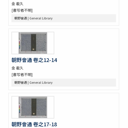
遊山録 2巻
金 載久
嘉林世稿 3巻附録1巻
[書写者不明]
菱山集 2巻附1巻
朝野會通 | General Library
四溟堂大師集 7巻
三節遺稿 10巻附録1巻
玲瓏集 5巻
漫浪集 9巻
靜菴先生文集 8巻坿世系圖1巻年譜1巻
朱子學的 2巻
朝野會通 卷之12-14
時庵集 9巻
醒翁先生遺稿 4巻
金 載久
太虚亭集 3巻
[書写者不明]
䂖谷疏
朝野會通 | General Library
袖香編 4巻
九天應元雷聲普化天尊説玉樞寳經 1巻首1巻坿符篆1巻
大韓明成皇后洪陵誌 1巻附記1巻
大慧普覺禪師書
演機新編 3巻
八代文抄 (存31巻)
選英
朝野會通 卷之17-18