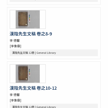
四溟堂大師集 7巻
三節遺稿 10巻附録1巻
玲瓏集 5巻
漫浪集 9巻
靜菴先生文集 8巻坿世系圖1巻年譜1巻
朱子學的 2巻
漢陰先生文稿 卷之8-9
時庵集 9巻
醒翁先生遺稿 4巻
李 徳馨
太虚亭集 3巻
[李象鼎]
䂖谷疏
漢陰先生文稿 12巻 | General Library
袖香編 4巻
九天應元雷聲普化天尊説玉樞寳經 1巻首1巻坿符篆1巻
大韓明成皇后洪陵誌 1巻附記1巻
大慧普覺禪師書
演機新編 3巻
八代文抄 (存31巻)
選英
漢陰先生文稿 卷之10-12
古文 2巻新増1巻
李 徳馨
朝野會通
[李象鼎]
麗史提綱 23巻
漢陰先生文稿 12巻 | General Library
元帥權公幸州大捷碑