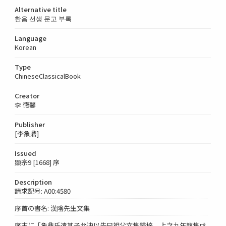
Alternative title
한음 선생 문고 부록
Language
Korean
Type
ChineseClassicalBook
Creator
李 徳馨
Publisher
[李象鼎]
Issued
顕宗9 [1668] 序
Description
請求記号: A00:4580
序首の書名: 漢陰先生文集
序末に「象鼎氏遣其子允迪以告曰祖父文集鋟梓 ... 上之九年龍集戊