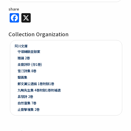
share
Facebook
X
Collection Organization
阿川文庫
守堞轉餉並録案
雅誦 2巻
圭齋詩鈔 (存1巻)
雪汀詩集 8巻
聲画集
鄭文翼公遺稿 1巻附録1巻
九畹先生集 4巻附録1巻附補遺
昌黎詩 2巻
自然窩集 7巻
止齋撃壌集 2巻
江山文藻 2巻
晩香堂遺稿 4巻
恭默堂金先生文集 2巻附録1巻