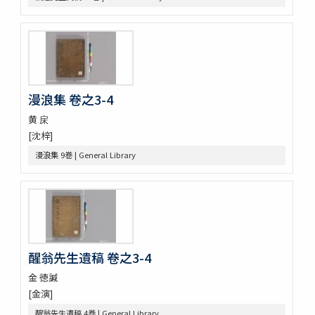
訂老 2巻
金剛般若波羅蜜經 2巻 (存1巻)
江華地啚
治郡㫖訣 : 居官大略
興海邑誌
朝鮮地啚
漫浪集 卷之3-4
紀年便覧 8巻圖1巻
黄 㦿
湖南邑誌
[沈梓]
東國文獻備考 100巻首1巻
青野謾輯 (存9巻)
漫浪集 9巻 | General Library
燕巖集熱河日記 5巻
纂圖互註周禮 12巻經圖1巻
新増東國輿地勝覽 55巻
醒翁先生遺稿 卷之3-4
金 徳諴
[金演]
醒翁先生遺稿 4巻 | General Library