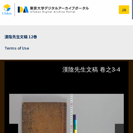
Skip
to
JA
main
content
漢陰先生文稿 12巻
Terms of Use