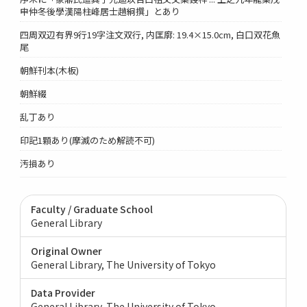
申仲冬後學漢陽柱峰居士趙絅撰」とあり
四周双辺有界9行19字注文双行, 内匡廓: 19.4×15.0cm, 白口双花魚
尾
朝鮮刊本(木板)
朝鮮綴
乱丁あり
印記1顆あり(摩滅のため解読不可)
汚損あり
Faculty / Graduate School
General Library
Original Owner
General Library, The University of Tokyo
Data Provider
General Library, The University of Tokyo