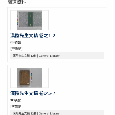
関連資料
龍飛御天歌
大東詩選 12巻
漢陰先生文稿 12巻
錦南先生集 5巻
潜谷先生遺稿 14巻
李忠武公全書 14巻首1巻
漢陰先生文稿 卷之1-2
大陵遺稿 11巻
李 徳馨
一嚢遺稿 2巻
[李象鼎]
月沙先生集 63巻附録5巻別集7巻
鶴谷集 9巻附録2巻附1巻
漢陰先生文稿 12巻 | General Library
蘭雪軒集
韓客巾衍集 4巻
文谷集 28巻
藥泉集 34巻
華西文稿 1巻附1巻
南大池歌
漢陰先生文稿 卷之5-7
體素集
遊山録 2巻
李 徳馨
嘉林世稿 3巻附録1巻
[李象鼎]
菱山集 2巻附1巻
漢陰先生文稿 12巻 | General Library