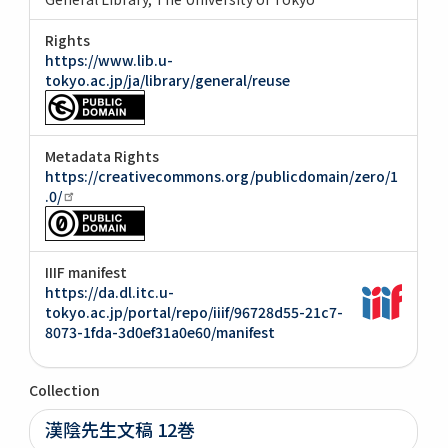
Rights
https://www.lib.u-
tokyo.ac.jp/ja/library/general/reuse
Metadata Rights
https://creativecommons.org/publicdomain/zero/1
.0/
IIIF manifest
https://da.dl.itc.u-
tokyo.ac.jp/portal/repo/iiif/96728d55-21c7-
8073-1fda-3d0ef31a0e60/manifest
Collection
漢陰先生文稿 12巻