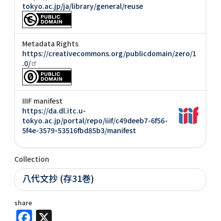
tokyo.ac.jp/ja/library/general/reuse
Metadata Rights
https://creativecommons.org/publicdomain/zero/1
.0/
IIIF manifest
https://da.dl.itc.u-
tokyo.ac.jp/portal/repo/iiif/c49deeb7-6f56-
5f4e-3579-53516fbd85b3/manifest
Collection
八代文抄 (存31巻)
share
Facebook
X