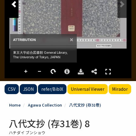
CSV
JSON
refer/BibIX
Universal Viewer
Mirador
Home
Agawa Collection
八代文抄 (存31巻)
八代文抄 (存31巻) 8
ハチダイ ブンショウ