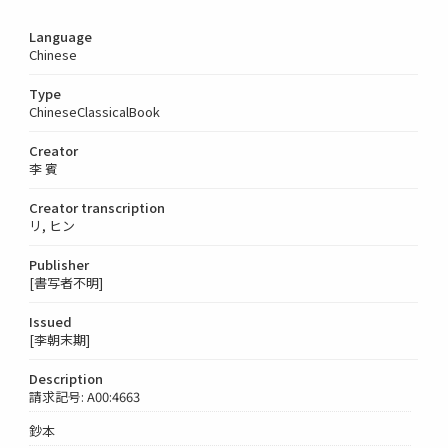
Language
Chinese
Type
ChineseClassicalBook
Creator
李 賓
Creator transcription
リ, ヒン
Publisher
[書写者不明]
Issued
[李朝末期]
Description
請求記号: A00:4663
鈔本