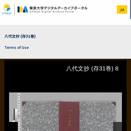
Skip
to
JA
main
content
八代文抄 (存31巻)
Terms of Use