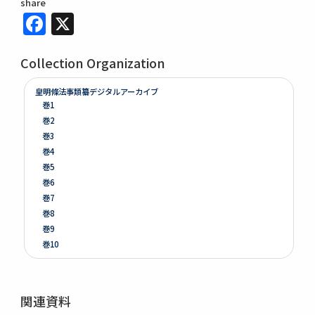
share
Facebook
X
Collection Organization
皇明條法事類纂デジタルアーカイブ
巻1
巻2
巻3
巻4
巻5
巻6
巻7
巻8
巻9
巻10
巻11
巻12
巻13
関連資料
巻14