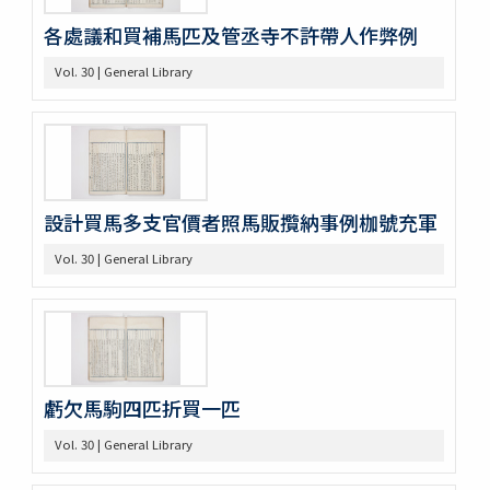
巻35
巻36
各處議和買補馬匹及管丞寺不許帶人作弊例
巻37
Vol. 30 | General Library
巻38
巻39
巻40
巻41
巻42
巻43
設計買馬多支官價者照馬販攬納事例枷號充軍
巻44
巻45
Vol. 30 | General Library
巻46
巻47
巻48
巻49
巻50
不分巻1
虧欠馬駒四匹折買一匹
不分巻2
不分巻3
Vol. 30 | General Library
不分巻4
不分巻5