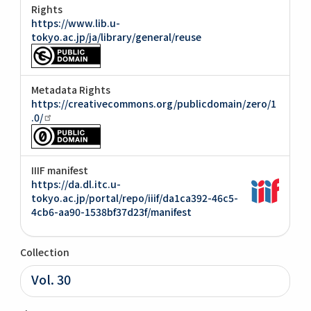
Rights
https://www.lib.u-
tokyo.ac.jp/ja/library/general/reuse
Metadata Rights
https://creativecommons.org/publicdomain/zero/1
.0/
IIIF manifest
https://da.dl.itc.u-
tokyo.ac.jp/portal/repo/iiif/da1ca392-46c5-
4cb6-aa90-1538bf37d23f/manifest
Collection
Vol. 30