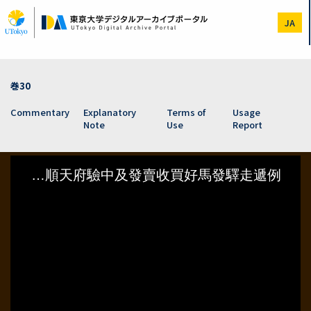
Skip
to
JA
main
content
巻30
Commentary
Explanatory
Terms of
Usage
Note
Use
Report