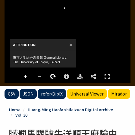
CSV
JSON
refer/BibIX
Universal Viewer
Mirador
Home
Huang-Ming tiaofa shileizuan Digital Archive
Vol. 30
贓罰馬騾驢牛送順天府驗中