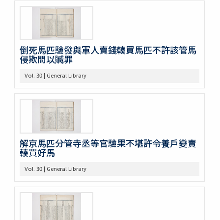
巻15
巻16
巻17
巻18
倒死馬匹驗發與軍人賣錢輳買馬匹不許該管馬
巻19
侵欺問以贓罪
巻20
巻21
Vol. 30 | General Library
巻22
巻23
巻24
巻25
巻26
巻27
解京馬匹分管寺丞等官驗果不堪許令養戶變賣
巻28
輳買好馬
巻29
巻30
Vol. 30 | General Library
巻31
巻32
巻33
巻34