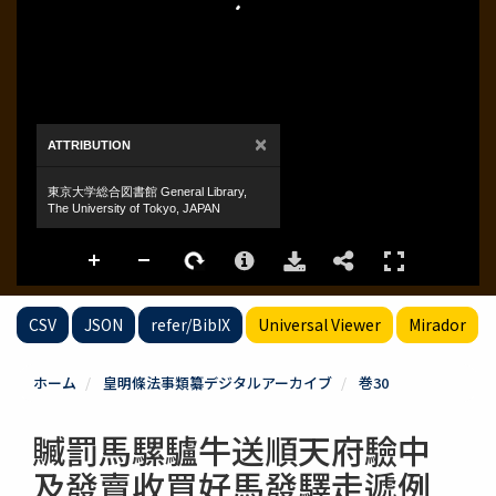
CSV
JSON
refer/BibIX
Universal Viewer
Mirador
ホーム
皇明條法事類纂デジタルアーカイブ
巻30
贓罰馬騾驢牛送順天府驗中
及發賣收買好馬發驛走遞例