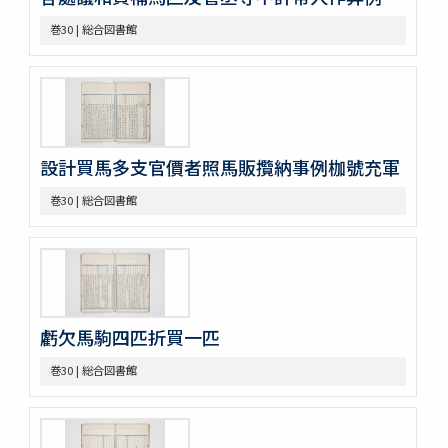
巻37
巻30 | 総合図書館
巻38
巻39
巻40
巻41
巻42
巻43
設計買馬多支官價者照馬販攬納事例枷號充軍
巻44
巻45
巻30 | 総合図書館
巻46
巻47
巻48
巻49
巻50
不分巻1
虧欠馬駒四匹折買一匹
不分巻2
不分巻3
巻30 | 総合図書館
不分巻4
不分巻5
不分巻6