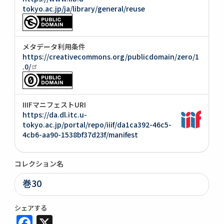
tokyo.ac.jp/ja/library/general/reuse
メタデータ利用条件
https://creativecommons.org/publicdomain/zero/1
.0/
IIIFマニフェストURI
https://da.dl.itc.u-
tokyo.ac.jp/portal/repo/iiif/da1ca392-46c5-
4cb6-aa90-1538bf37d23f/manifest
コレクション名
巻30
シェアする
Facebook
X