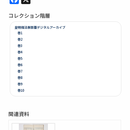
コレクション階層
皇明條法事類纂デジタルアーカイブ
巻1
巻2
巻3
巻4
巻5
巻6
巻7
巻8
巻9
巻10
巻11
巻12
巻13
関連資料
巻14
巻15
巻16