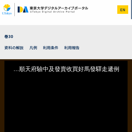
メ
イ
EN
ン
コ
ン
テ
ン
巻30
ツ
に
資料の解説
凡例
利用条件
利用報告
移
動