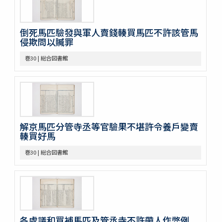
巻17
巻18
倒死馬匹驗發與軍人賣錢輳買馬匹不許該管馬
巻19
侵欺問以贓罪
巻20
巻21
巻30 | 総合図書館
巻22
巻23
巻24
巻25
巻26
巻27
解京馬匹分管寺丞等官驗果不堪許令養戶變賣
巻28
輳買好馬
巻29
巻30
巻30 | 総合図書館
巻31
巻32
巻33
巻34
巻35
巻36
各處議和買補馬匹及管丞寺不許帶人作弊例