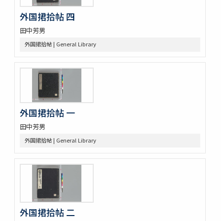
搾油濫觴 1巻裏書1巻附考1巻
外国捃拾帖 四
甘蔗記 1巻附1巻
田中芳男
砂糖製作記 : 砂糖の作りかたをしる
合食禁 : 同時忌物
外国捃拾帖 | General Library
大同類聚方 100巻 (存76巻)
傳演味玄集 3巻
周定王救荒本草和名選 14巻
羊歯印影圖
新定羊齒目録 1巻附羊歯目録1巻
尾張吉田雀巣庵主人遺稿草木写生図
外国捃拾帖 一
救荒夲草記聞 14巻附救荒野譜紀聞1巻補遺1巻
田中芳男
艸木譜目録 2巻
雀巣庵植物印葉圖
外国捃拾帖 | General Library
南海包譜 3巻附録1巻
本草圖譜 (存78巻)
草木冩生啚 4巻
筑肥植物一斑 : 明治十ニ年紀行抜萃
蟲豸類 1巻付1巻
南海禽譜 6巻
外国捃拾帖 二
鯨鰌正圖