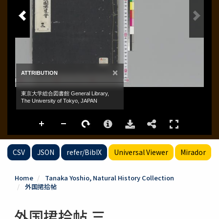
CSV
JSON
refer/BibIX
Universal Viewer
Mirador
Home
Tanaka Yoshio, Natural History Collection
外国捃拾帖
外国捃拾帖 三