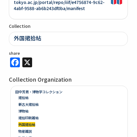
tokyo.ac.jp/portal/repo/iiif/e4756874-9c62-
4abf-9588-ab6b243df0ba/manifest
Collection
外国捃拾帖
share
Facebook
X
Collection Organization
田中芳男・博物学コレクション
捃拾帖
新古大捃拾帖
博物帖
捃拾印刷雑帖
外国捃拾帖
物産雑説