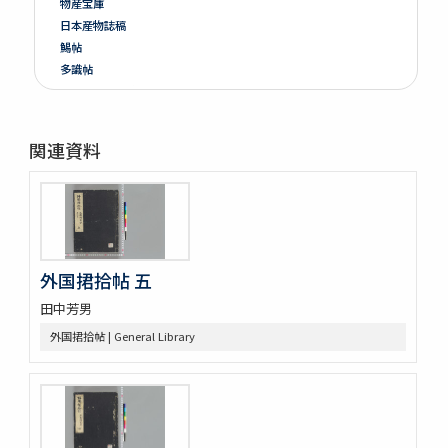
物産宝庫
日本産物誌稿
鯣帖
多識帖
明治六年墺國博覽會出品寫真帖
教草
台湾帖
関連資料
神都印刷帖附農業館掛図・絵
共進会並水産博覧会帖
繭絲織物陶漆器共進会帖
博物學寫眞圖
鳥類標本及寫眞圖
蟲譜 3巻
外国捃拾帖 五
雀巣庵禽譜
田中芳男
隨観冩真 20巻 (存4巻)
蟲豸圖譜 (存2巻)
外国捃拾帖 | General Library
禽譜
坤輿圖説
象志
鶴虱攷 1巻附聖恵方1巻醫方類聚撮鈔1巻
薩州産物録