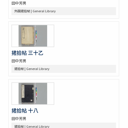
田中芳男
南紀熊野浦漁者太地角右衞門所藏鯨魚種品圖目
鯨記 1巻補遺1巻
外国捃拾帖 | General Library
蟲譜 11巻
砂挼子蠨蛸圖説
麞説
蘭畹摘芳 初編3巻
有用植物圖 3巻
動物訓蒙
捃拾帖 三十乙
動物學 2巻
内外博覽會ニ關スル調査資料
田中芳男
捃拾帖 | General Library
捃拾帖 十八
田中芳男
捃拾帖 | General Library