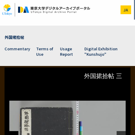
Skip
to
JA
main
content
外国捃拾帖
Commentary
Terms of
Usage
Digital Exhibition
Use
Report
"Kunshujo"