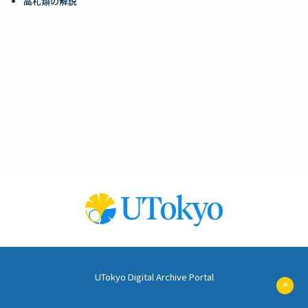
高札類の解説
UTokyo Digital Archive Portal
ペ
ー
ジ