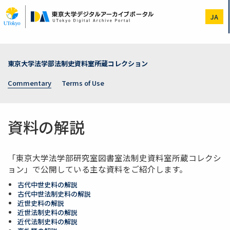
Skip
to
JA
main
content
東京大学法学部法制史資料室所蔵コレクション
Commentary
Terms of Use
資料の解説
「東京大学法学部研究室図書室法制史資料室所蔵コレクシ
ョン」で公開している主な資料をご紹介します。
古代中世史料の解説
古代中世法制史料の解説
近世史料の解説
近世法制史料の解説
近代法制史料の解説