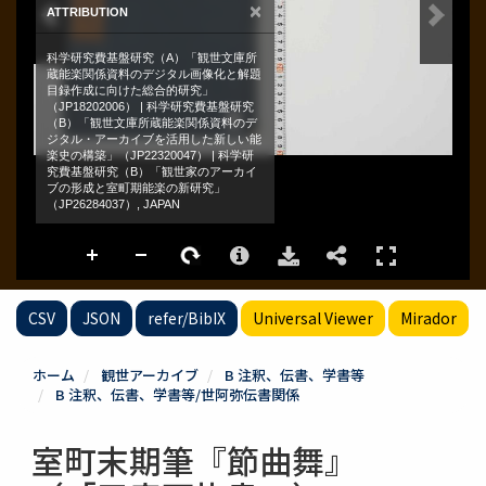
CSV
JSON
refer/BibIX
Universal Viewer
Mirador
ホーム
観世アーカイブ
B 注釈、伝書、学書等
B 注釈、伝書、学書等/世阿弥伝書関係
室町末期筆『節曲舞』