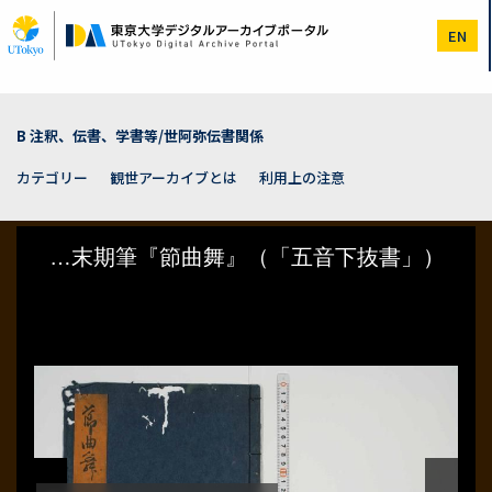
メ
イ
EN
ン
コ
ン
テ
ン
B 注釈、伝書、学書等/世阿弥伝書関係
ツ
に
カテゴリー
観世アーカイブとは
利用上の注意
移
動