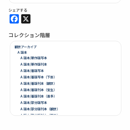
シェアする
Facebook
X
コレクション階層
観世アーカイブ
A 謡本
A 謡本/新作謡写本
A 謡本/新作謡刊本
A 謡本/番謡写本
A 謡本/番謡写本（下掛）
A 謡本/番謡刊本（観世）
A 謡本/番謡刊本（宝生）
A 謡本/番謡刊本（喜多）
A 謡本/部分謡写本
A 謡本/部分謡刊本（観世）
A 謡本/部分謡刊本（下掛）
A 謡本/その他
B 注釈、伝書、学書等