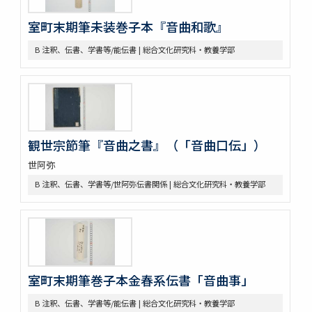
C 付/大鼓
C 付/太鼓
室町末期筆未装巻子本『音曲和歌』
C 付/四拍子
B 注釈、伝書、学書等/能伝書 | 総合文化研究科・教養学部
C 付/装束・作物他
D 史料
D 史料/作者付
D 史料/免状（申請書・礼状）
D 史料/勧進能
D 史料/名寄
観世宗節筆『音曲之書』（「音曲口伝」）
D 史料/名鑑
D 史料/書上
世阿弥
D 史料/書状・雑
B 注釈、伝書、学書等/世阿弥伝書関係 | 総合文化研究科・教養学部
D 史料/由緒書
D 史料/番組
D 史料/絵図
D 史料/記録
D 史料/装束・作物他
D 史料/面・装束等目録
室町末期筆巻子本金春系伝書「音曲事」
D 史料/その他
E 狂言
B 注釈、伝書、学書等/能伝書 | 総合文化研究科・教養学部
E 狂言/本狂言