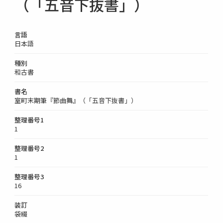
（「五音下抜書」）
言語
日本語
種別
和古書
書名
室町末期筆『節曲舞』（「五音下抜書」）
整理番号1
1
整理番号2
1
整理番号3
16
装訂
袋綴