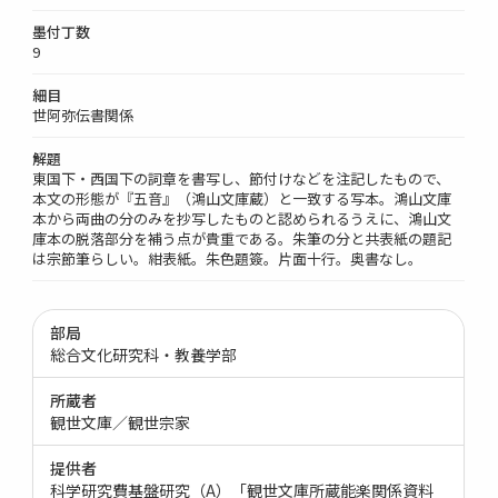
墨付丁数
9
細目
世阿弥伝書関係
解題
東国下・西国下の詞章を書写し、節付けなどを注記したもので、
本文の形態が『五音』（鴻山文庫蔵）と一致する写本。鴻山文庫
本から両曲の分のみを抄写したものと認められるうえに、鴻山文
庫本の脱落部分を補う点が貴重である。朱筆の分と共表紙の題記
は宗節筆らしい。紺表紙。朱色題簽。片面十行。奥書なし。
部局
総合文化研究科・教養学部
所蔵者
観世文庫／観世宗家
提供者
科学研究費基盤研究（A）「観世文庫所蔵能楽関係資料