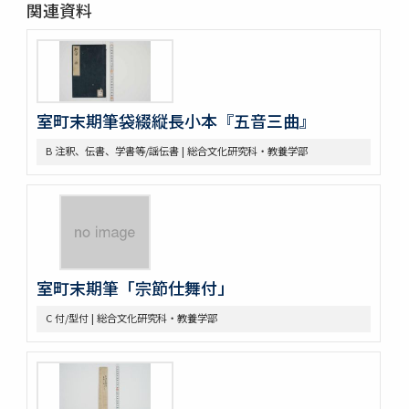
関連資料
B 注釈、伝書、学書等/世阿弥伝書関係
B 注釈、伝書、学書等/世阿弥自筆本
B 注釈、伝書、学書等/元章伝書
B 注釈、伝書、学書等/能伝書
B 注釈、伝書、学書等/翁伝書
B 注釈、伝書、学書等/謡伝書
室町末期筆袋綴縦長小本『五音三曲』
B 注釈、伝書、学書等/笛伝書
B 注釈、伝書、学書等/謡伝書 | 総合文化研究科・教養学部
B 注釈、伝書、学書等/小鼓伝書
B 注釈、伝書、学書等/大鼓伝書
B 注釈、伝書、学書等/太鼓伝書
B 注釈、伝書、学書等/家系図
B 注釈、伝書、学書等/注釈
B 注釈、伝書、学書等/随筆・考証・故実
B 注釈、伝書、学書等/その他
室町末期筆「宗節仕舞付」
C 付
C 付/型付
C 付/型付 | 総合文化研究科・教養学部
C 付/謡
C 付/脇
C 付/笛
C 付/小鼓