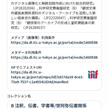
のデジタル画像化と解題目録作成に向けた総合的研究」
（JP18202006）
科学研究費基盤研究（B）「観世文庫
所蔵能楽関係資料のデジタル・アーカイブを活用した新
しい能楽史の構築」（JP22320047）
科学研究費基盤研
究（B）「観世家のアーカイブの形成と室町期能楽の新
研究」（JP26284037）
メディア（画像等）利用条件
https://da.dl.itc.u-tokyo.ac.jp/portal/node/1600586
メタデータ利用条件
https://da.dl.itc.u-tokyo.ac.jp/portal/node/1600586
IIIFマニフェストURI
https://da.dl.itc.u-
tokyo.ac.jp/portal/repo/iiif/3d37da38-6ce3-
73a9-7537-c2a45541834d/manifest
コレクション名
B 注釈、伝書、学書等/世阿弥伝書関係