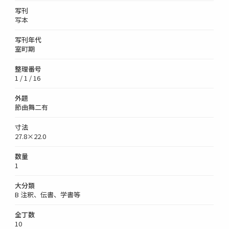
写刊
写本
写刊年代
室町期
整理番号
1 / 1 / 16
外題
節曲舞二有
寸法
27.8×22.0
数量
1
大分類
B 注釈、伝書、学書等
全丁数
10