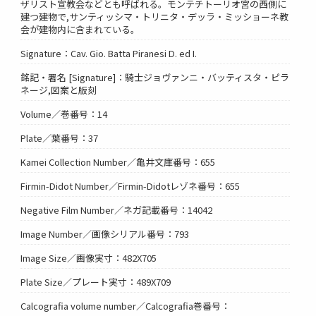
ザリスト宣教会などとも呼ばれる。モンテチトーリオ宮の西側に
建つ建物で,サンティッシマ・トリニタ・デッラ・ミッショーネ教
会が建物内に含まれている。
Signature：Cav. Gio. Batta Piranesi D. ed I.
銘記・署名 [Signature]：騎士ジョヴァンニ・バッティスタ・ピラ
ネージ,図案と版刻
Volume／巻番号：14
Plate／葉番号：37
Kamei Collection Number／亀井文庫番号：655
Firmin-Didot Number／Firmin-Didotレゾネ番号：655
Negative Film Number／ネガ記載番号：14042
Image Number／画像シリアル番号：793
Image Size／画像実寸：482X705
Plate Size／プレート実寸：489X709
Calcografia volume number／Calcografia巻番号：