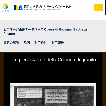
メ
イ
EN
ン
コ
ン
テ
ン
ピラネージ画像データベース Opere di Giovanni Battista
ツ
Piranesi
に
移
資料の解説
凡例
利用条件
利用報告
動