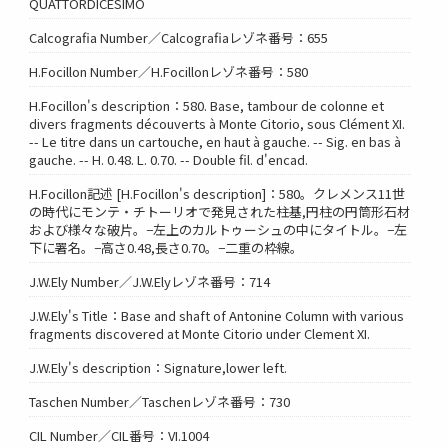
QUATTORDICESIMO
Calcografia Number／Calcografiaレゾネ番号：655
H.Focillon Number／H.Focillonレゾネ番号：580
H.Focillon's description：580. Base, tambour de colonne et
divers fragments découverts à Monte Citorio, sous Clément XI.
-- Le titre dans un cartouche, en haut à gauche. -- Sig. en bas à
gauche. -- H. 0.48. L. 0.70. -- Double fil. d'encad.
H.Focillon記述 [H.Focillon's description]：580。クレメンス11世
の時代にモンテ・チトーリオで発見された柱基,円柱の円筒形石材
および様々な破片。−左上のカルトゥーシュの中にタイトル。−左
下に署名。−高さ0.48,長さ0.70。−二重の枠線。
J.W.Ely Number／J.W.Elyレゾネ番号：714
J.W.Ely's Title：Base and shaft of Antonine Column with various
fragments discovered at Monte Citorio under Clement XI.
J.W.Ely's description：Signature,lower left.
Taschen Number／Taschenレゾネ番号：730
CIL Number／CIL番号：VI.1004