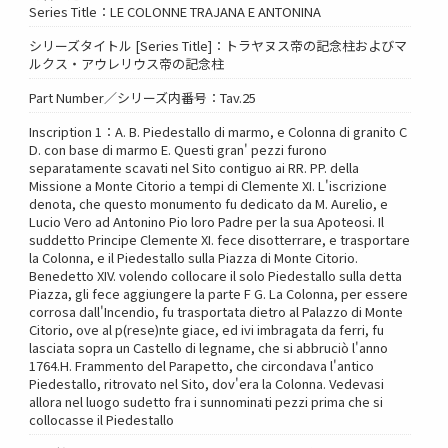
Series Title：LE COLONNE TRAJANA E ANTONINA
シリーズタイトル [Series Title]：トラヤヌス帝の記念柱およびマ
ルクス・アウレリウス帝の記念柱
Part Number／シリーズ内番号：Tav.25
Inscription 1：A. B. Piedestallo di marmo, e Colonna di granito C
D. con base di marmo E. Questi gran' pezzi furono
separatamente scavati nel Sito contiguo ai RR. PP. della
Missione a Monte Citorio a tempi di Clemente XI. L'iscrizione
denota, che questo monumento fu dedicato da M. Aurelio, e
Lucio Vero ad Antonino Pio loro Padre per la sua Apoteosi. Il
suddetto Principe Clemente XI. fece disotterrare, e trasportare
la Colonna, e il Piedestallo sulla Piazza di Monte Citorio.
Benedetto XIV. volendo collocare il solo Piedestallo sulla detta
Piazza, gli fece aggiungere la parte F G. La Colonna, per essere
corrosa dall'Incendio, fu trasportata dietro al Palazzo di Monte
Citorio, ove al p(rese)nte giace, ed ivi imbragata da ferri, fu
lasciata sopra un Castello di legname, che si abbruciò l'anno
1764.H. Frammento del Parapetto, che circondava l'antico
Piedestallo, ritrovato nel Sito, dov'era la Colonna. Vedevasi
allora nel luogo sudetto fra i sunnominati pezzi prima che si
collocasse il Piedestallo