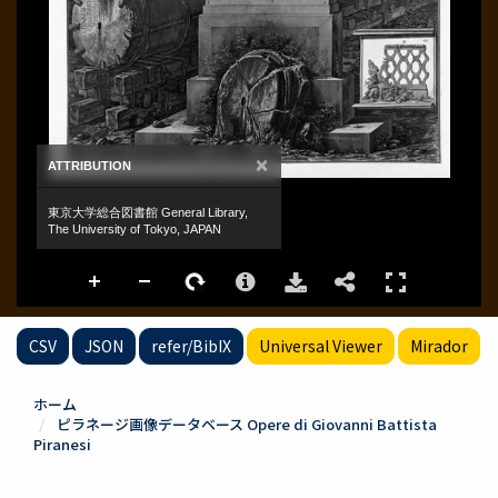
CSV
JSON
refer/BibIX
Universal Viewer
Mirador
ホーム
ピラネージ画像データベース Opere di Giovanni Battista
Piranesi