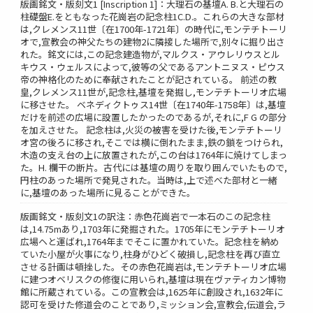
版画銘文・版刻文1 [Inscription 1]：大理石の基壇A. B.と大理石の
柱礎盤E.をともなった花崗岩の記念柱1C.D.。これらの大きな部材
は,クレメンス11世〔在1700年-1721年〕の時代に,モンテチトーリ
オで,宣教会の神父たちの建物2に隣接した場所で,別々に掘り出さ
れた。銘文には,この記念建造物が,マルクス・アウレリウスとル
キウス・ウェルスによって,彼等の父であるアントニヌス・ピウス
帝の神格化のために奉献されたことが記されている。 前述の教
皇,クレメンス11世が,記念柱,基壇を発掘し,モンテチトーリオ広場
に移させた。 ベネディクトゥス14世〔在1740年-1758年〕は,基壇
だけを前述の広場に設置したかったのであるが,それに,F G の部分
を加えさせた。 記念柱は,火災の被害を受けた後,モンテチトーリ
オ宮の後ろに移され,そこでは横に倒れたまま,鉄の鎖をつけられ,
木造の支え台の上に放置されたが,この台は1764年に焼けてしまっ
た。H. 欄干の断片。古代には基壇の周りを取り囲んでいたもので,
円柱のあった場所で発見された。当時は,上で述べた部材と一緒
に,基壇のあった場所に見ることができた。
版画銘文・版刻文1の訳注：赤色花崗岩で一本石のこの記念柱
は,14.75mあり,1703年に発掘された。1705年にモンテチトーリオ
広場ヘと運ばれ,1764年までそこに置かれていた。記念柱を納め
ていた小屋が火事になり,柱身がひどく破損し,記念柱を再び直立
させる計画は頓挫した。その赤色花崗岩は,モンテチトーリオ広場
に建つオベリスクの修復に用いられ,基壇は現在ヴァティカン博物
館に所蔵されている。この宣教会は,1625年に創設され,1632年に
認可を受けた修道会のことであり,ミッション会,宣教会,伝道会,ラ