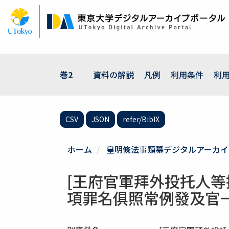
メ
イ
ン
コ
ン
テ
ン
巻2
資料の解説
凡例
利用条件
利
ツ
に
移
動
CSV
JSON
refer/BibIX
ホーム
皇明條法事類纂デジタルアーカイ
[王府官軍拜外投托人
項罪名俱照常例發及官一