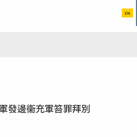
EN
操軍發邊衞充軍笞罪拜別