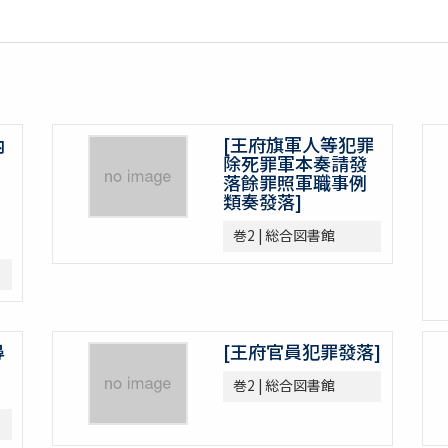
內
[王府旗軍人等犯罪
除死罪軍本奏請發
落餘罪照軍職事例
類奏發落]
巻2 | 総合図書館
尋
[王府官員犯罪發落]
巻2 | 総合図書館