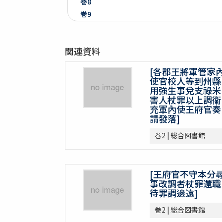
巻8
巻9
巻10
巻11
関連資料
巻12
巻13
[各郡王將軍管家
巻14
使官校人等到州縣
巻15
用強生事兌支祿米
害人杖罪以上調衞
巻16
充軍內使王府官奏
巻17
請發落]
巻18
巻2 | 総合図書館
巻19
巻20
巻21
[王府官不守本分
巻22
事改調者杖罪還職
巻23
待罪調邊遠]
巻24
巻2 | 総合図書館
巻25