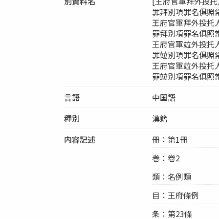
別資料名
[王府官軍拜外投
罪拜別項罪名俱照
王府官軍拜外投托
罪拜別項罪名俱照
王府官軍竝外投托
罪竝別項罪名俱照
王府官軍竝外投托
罪竝別項罪名俱照常
言語
中国語
種別
漢籍
内容記述
冊：第1冊
巻：卷2
類：名例類
目：王府條例
条：第23條