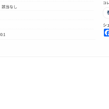
コ
：該当なし
シ
0:1