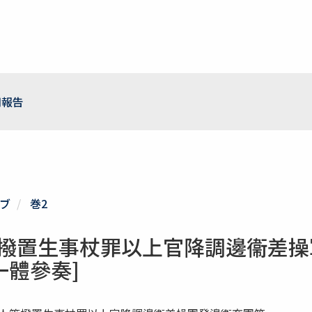
用報告
ブ
巻2
等撥置生事杖罪以上官降調邊衞差
體參奏]