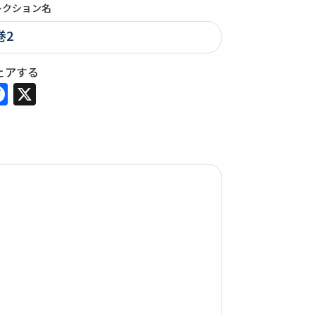
レクション名
巻2
ェアする
Facebook
X