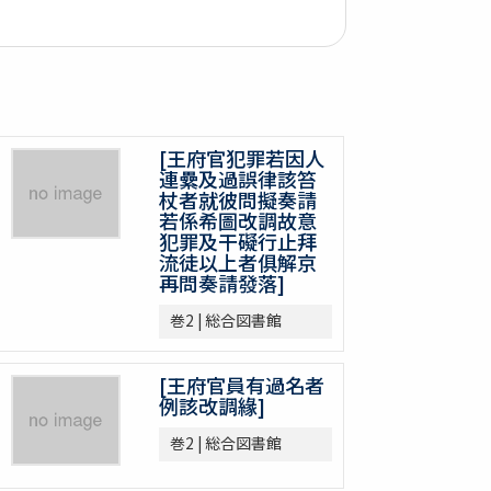
[王府官犯罪若因人
連纍及過誤律該笞
杖者就彼問擬奏請
若係希圖改調故意
犯罪及干礙行止拜
流徒以上者俱解京
再問奏請發落]
巻2 | 総合図書館
[王府官員有過名者
例該改調緣]
巻2 | 総合図書館