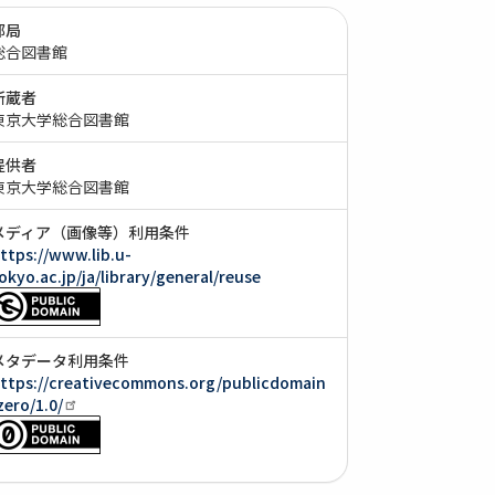
部局
総合図書館
所蔵者
東京大学総合図書館
提供者
東京大学総合図書館
メディア（画像等）利用条件
ttps://www.lib.u-
okyo.ac.jp/ja/library/general/reuse
メタデータ利用条件
ttps://creativecommons.org/publicdomain
zero/1.0/