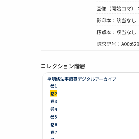
画像（開始コマ）
影印本：該当なし
標点本：該当なし
請求記号：A00:629
コレクション階層
皇明條法事類纂デジタルアーカイブ
巻1
巻2
巻3
巻4
巻5
巻6
巻7