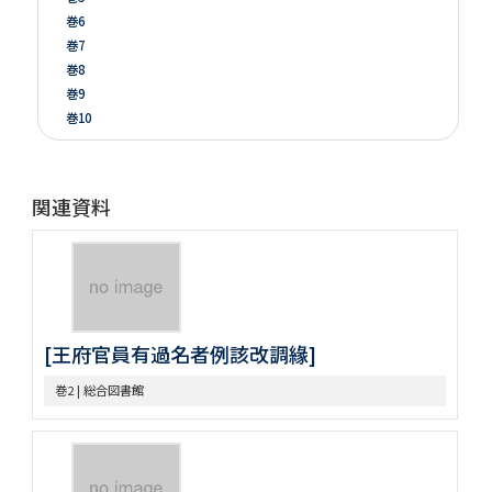
巻6
巻7
巻8
巻9
巻10
巻11
巻12
巻13
関連資料
巻14
巻15
巻16
巻17
巻18
巻19
[王府官員有過名者例該改調緣]
巻20
巻21
巻2 | 総合図書館
巻22
巻23
巻24
巻25