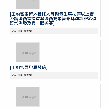
巻26
巻27
[王府官軍拜外投托人等撥置生事杖罪以上官
巻28
降調邊衞差操軍發邊衞充軍笞罪拜別項罪名俱
巻29
照常例發及官一體參奏]
巻30
巻31
巻2 | 総合図書館
巻32
巻33
巻34
巻35
巻36
巻37
[王府官員犯罪發落]
巻38
巻39
巻2 | 総合図書館
巻40
巻41
巻42
巻43
巻44
巻45