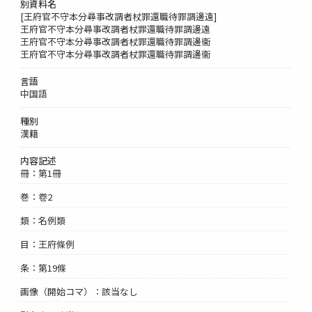
別資料名
[王府官不守本分尋事改調者杖罪還職待罪調邊遠]
王府官不守本分尋事改調者杖罪還職待罪調邊遠
王府官不守本分尋事改調者杖罪還職待罪調邊衞
王府官不守本分尋事改調者杖罪還職待罪調邊衞
言語
中国語
種別
漢籍
内容記述
冊：第1冊
巻：卷2
類：名例類
目：王府條例
条：第19條
画像（開始コマ）：該当なし