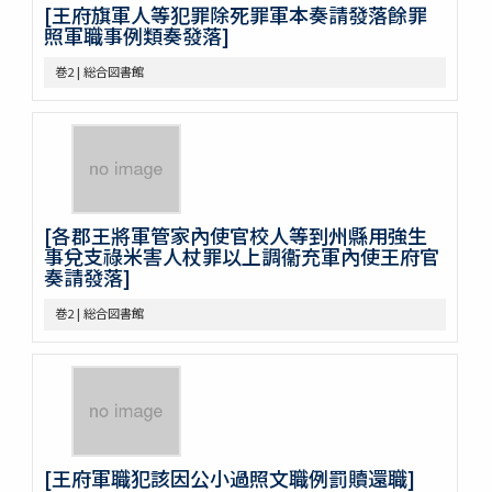
巻46
[王府旗軍人等犯罪除死罪軍本奏請發落餘罪
巻47
照軍職事例類奏發落]
巻48
巻2 | 総合図書館
巻49
巻50
不分巻1
不分巻2
不分巻3
不分巻4
不分巻5
[各郡王將軍管家內使官校人等到州縣用強生
不分巻6
事兌支祿米害人杖罪以上調衞充軍內使王府官
不分巻7
奏請發落]
不分巻8
巻2 | 総合図書館
不分巻9
不分巻10
不分巻11
不分巻12
不分巻13
不分巻14
[王府軍職犯該因公小過照文職例罰贖還職]