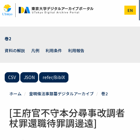
メ
イ
EN
ン
コ
ン
テ
ン
巻2
ツ
に
資料の解説
凡例
利用条件
利用報告
移
動
CSV
JSON
refer/BibIX
ホーム
皇明條法事類纂デジタルアーカイブ
巻2
[王府官不守本分尋事改調者
杖罪還職待罪調邊遠]