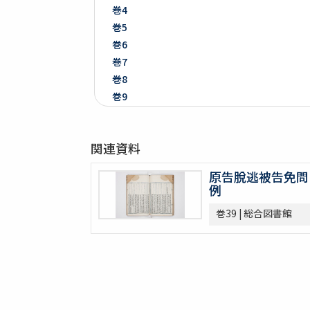
巻4
巻5
巻6
巻7
巻8
巻9
巻10
巻11
関連資料
巻12
巻13
原告脫逃被告免問
巻14
例
巻15
巻39 | 総合図書館
巻16
巻17
巻18
巻19
巻20
巻21