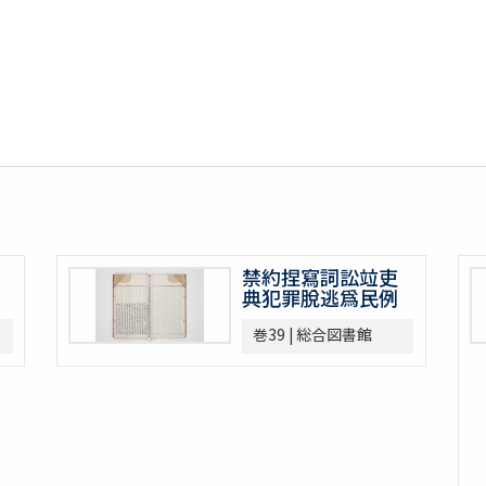
禁約捏寫詞訟竝吏
典犯罪脫逃爲民例
巻39 | 総合図書館