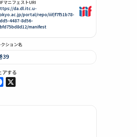
IIIFマニフェストURI
ttps://da.dl.itc.u-
okyo.ac.jp/portal/repo/iiif/f7f51b78-
dd5-4487-8d56-
bfd75bd8d12/manifest
レクション名
巻39
ェアする
Facebook
X