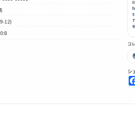
h
表
t
7
-12)
9
0:8
コ
シ