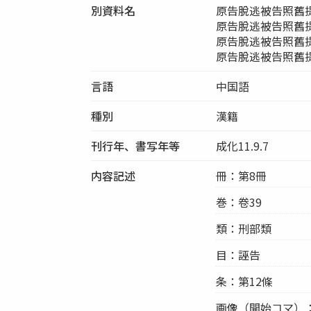
別資料名
原告脫逃被告照舊
原告脫逃被告照舊
原告脫逃被告照舊
原告脫逃被告照舊
言語
中国語
種別
漢籍
刊行年、書写年等
成化11.9.7
内容記述
冊：第8冊
巻：卷39
類：刑部類
目：誣告
条：第12條
画像（開始コマ）：00