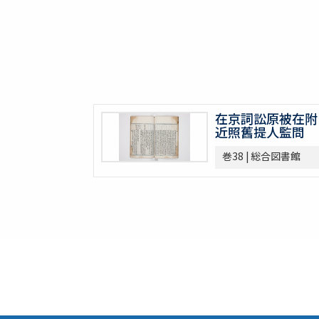
巻22
巻23
巻24
巻25
巻26
巻27
在京詞訟原被在附
巻28
近照舊提人監問
巻29
巻30
巻38 | 総合図書館
巻31
巻32
巻33
巻34
巻35
巻36
巻37
巻38
巻39