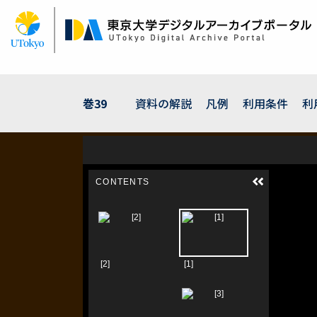
メ
イ
ン
コ
ン
テ
ン
巻39
資料の解説
凡例
利用条件
利
ツ
に
移
動