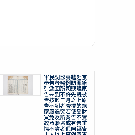
軍民詞訟驀越赴京
奏告者照例問罪給
引遞回所司聽理原
告未到不許先提被
告按候三月之上原
告不到者査提的親
家屬追究若使受財
買免及所奏告不實
故意躲逃或有告重
情不實者俱照誣告
十人以上事例屬軍