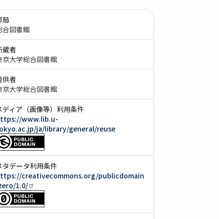
部局
総合図書館
所蔵者
東京大学総合図書館
提供者
東京大学総合図書館
メディア（画像等）利用条件
ttps://www.lib.u-
okyo.ac.jp/ja/library/general/reuse
メタデータ利用条件
ttps://creativecommons.org/publicdomain
zero/1.0/