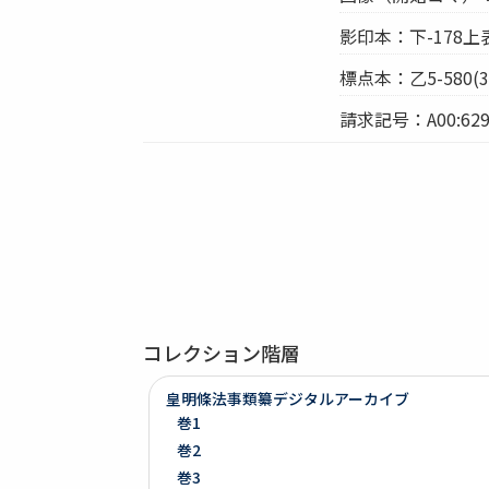
影印本：下-178上
標点本：乙5-580(39
請求記号：A00:629
コレクション階層
皇明條法事類纂デジタルアーカイブ
巻1
巻2
巻3