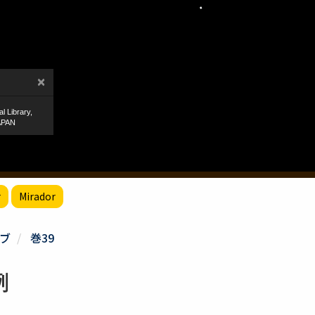
r
Mirador
ブ
巻39
例