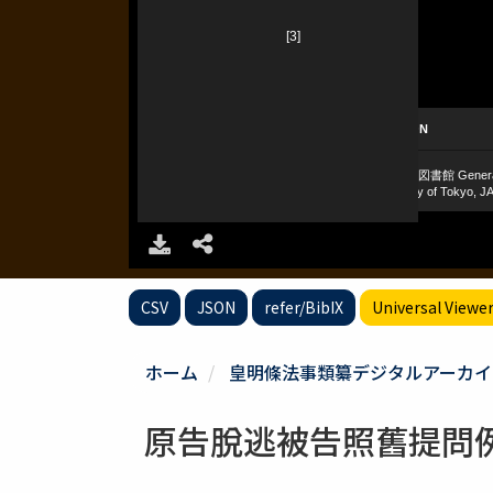
CSV
JSON
refer/BibIX
Universal Viewe
ホーム
皇明條法事類纂デジタルアーカイ
原告脫逃被告照舊提問