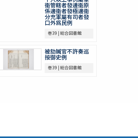
衞管轄者發邊衞原
係邊衞者發極邊衞
分充軍屬有司者發
口外爲民例
巻39 | 総合図書館
被劾贓官不許奏巡
按御史例
巻39 | 総合図書館