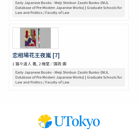
救荒本草啓蒙 / 小野蕙蕙口授 ; 小野彦安録
Early Japanese Books - Meiji Shinbun Zasshi Bunko (NIJL
Database of Pre-Modern Japanese Works) | Graduate Schools for
救荒野譜記聞
Law and Politics / Faculty of Law
艸木圖説 / 飯沼慾齋著 ; 田中芳男, 小野職愨増訂
本草圖譜 / 潅園岩崎常正著 ; 飯田藏太郎編纂
本草圖譜 / 岩崎常正著
瓶史草木備考
植物漢名鑑
草木異名集
恋相場花王夜嵐 [7]
[和]朝本草
寫生本草書
1 猫々道人 著, 2 梅堂／国政 画
詩経草木觧 / 小野蕙畝識孝選
Early Japanese Books - Meiji Shinbun Zasshi Bunko (NIJL
香山采種 / 鶴鳴竹内又玄 [撰]
Database of Pre-Modern Japanese Works) | Graduate Schools for
Law and Politics / Faculty of Law
有用植物圖説 / 田中芳男, 小野職愨撰 ; 曲直瀬愛, 小森頼信校 ; 服部
雪斎図画
古今要覽稿 / [屋代弘賢著]
梅品 / 怡顔齋松岡先生著
小金井櫻花圖説 / 三好學著
世事畫報
日本竹譜 / 片山直人著 ; 中島仰山画
竹譜 / (清) 陳鼎著 ; (清) 潘宗洛校
菌史圖譜