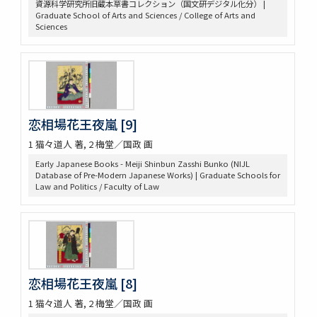
資源科学研究所旧蔵本草書コレクション（国文研デジタル化分） |
紹興校定經史證類備急本草 / 王繼先[ほか編]
Graduate School of Arts and Sciences / College of Arts and
本草綱目 52巻序目1巻圖3巻瀕湖脉學1巻奇經八脉攷1巻脉訣攷證1巻
Sciences
坿本草綱目拾遺10巻坿本草萬方鍼線8巻 / (明) 李時珍撰輯 ; (清) 呉毓
昌較訂
本草求眞 12巻序目圖1巻 / (清) 黄宮繍纂呈 ; (清) 黄宮黻校訂 ; (清)
黄學昌 [ほか] 校字
本草和名索引
本草從新 18巻總義1巻 / (清) 呉儀洛 [撰]
本草通玄
恋相場花王夜嵐 [9]
袖珍鑑本草綱目 / [前田利保著]
1 猫々道人 著, 2 梅堂／国政 画
魚類, 禽類, 草木, 和漢譯名
Early Japanese Books - Meiji Shinbun Zasshi Bunko (NIJL
三物考
Database of Pre-Modern Japanese Works) | Graduate Schools for
大成真寫譜
Law and Politics / Faculty of Law
紫藤園攷證 / 源翠嶽鑒定
有毒便覧
毒品便覧
田中芳男君七六展覽會記念誌
錦窠翁耋筵誌
錦窠翁九十賀壽博物會誌 / 伊藤篤太郎編
恋相場花王夜嵐 [8]
多識會誌
1 猫々道人 著, 2 梅堂／国政 画
伊藤圭介履歴