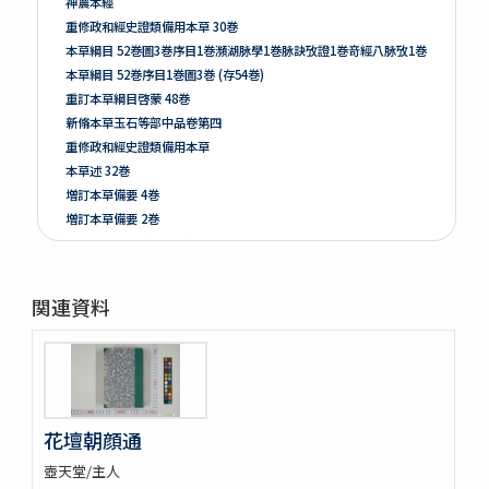
神農本經
重修政和經史證類備用本草 30巻
本草綱目 52巻圖3巻序目1巻瀕湖脉學1巻脉訣攷證1巻竒經八脉攷1巻
本草綱目 52巻序目1巻圖3巻 (存54巻)
重訂本草綱目啓蒙 48巻
新脩本草玉石等部中品卷第四
重修政和經史證類備用本草
本草述 32巻
増訂本草備要 4巻
増訂本草備要 2巻
本草彙言 20巻 (存15巻)
本草滙 18巻圖2巻 (存18巻)
本草詩箋 10巻
関連資料
昆蟲草木略 2巻
爾雅註疏 11巻
格致鏡原 100巻
類林新咏 36巻
藥性本草約言 4巻
花壇朝顔通
開拓使官園動植品類簿
周憲王救荒本草 14巻補遺1巻救荒野譜1巻補遺1巻
壺天堂/主人
救荒野譜 1巻補遺1巻坿救荒辟穀諸方