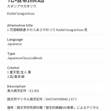
カダンアサガオツウ
Kadan'asagaotsuu
Alternative title
1 花壇朝顔通 かだんあさがおつう Kadan'asagaotsuu 見
Language
Japanese
Type
JapaneseClassicalBook
Creator
1 壷天堂/主人 著
2 森/春溪 画
Description
東大請求記号：E1:301
国文研デジタル請求記号：DIGTOKY00640 1 67 Y
備考：国文学研究資料館「歴史的典籍NW事業」によるデジタル