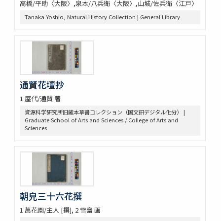
高橋/平助〈大阪〉,泉本/八兵衛〈大阪〉,山城/佐兵衛〈江戸〉
灌園草木識 6巻
Tanaka Yoshio, Natural History Collection | General Library
南方草木状 3巻坿桂海草木志
Alle de plaaten en de vruchten
坂本浩然菌譜
茘枝譜 : 七篇第一
天工開物 3巻
嶺表録異 3巻
通賢花壇抄
南産志
續脩臺灣府志
1 屋代/通賢 著
中山傳信録 6巻/ (清) 徐葆光纂
資源科学研究所旧蔵本草書コレクション（国文研デジタル化分） |
廣東新語 28巻
Graduate School of Arts and Sciences / College of Arts and
農政全書 60巻
Sciences
農桑輯要 7巻
花暦百詠 2巻坿百花賦考百花和稱
事物異名録 40巻
重刊巣氏諸病源候緫論 50巻 (存45巻)
遠西醫方名物考 36巻補遺9巻
延喜式 50巻
朝皃三十六花撰
資源科学研究所旧蔵本草書コレクション（国文研デジタル化分）
1 萬花園/主人 [撰], 2 雪齋 画
神農本草経