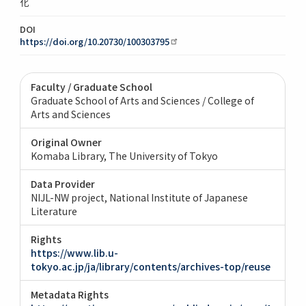
化
DOI
https://doi.org/10.20730/100303795
Faculty / Graduate School
Graduate School of Arts and Sciences / College of
Arts and Sciences
Original Owner
Komaba Library, The University of Tokyo
Data Provider
NIJL-NW project, National Institute of Japanese
Literature
Rights
https://www.lib.u-
tokyo.ac.jp/ja/library/contents/archives-top/reuse
Metadata Rights