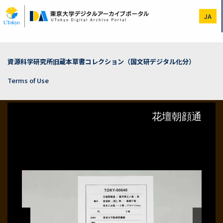
Skip
to
JA
main
content
資源科学研究所旧蔵本草書コレクション（国文研デジタル化分）
Terms of Use