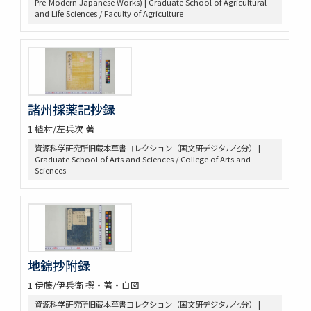
Pre-Modern Japanese Works) | Graduate School of Agricultural
本草綱目 52巻序目1巻圖3巻瀕湖脉學1巻奇經八脉攷1巻脉訣攷證1巻
and Life Sciences / Faculty of Agriculture
坿本草綱目拾遺10巻坿本草萬方鍼線8巻 / (明) 李時珍撰輯 ; (清) 呉毓
昌較訂
本草求眞 12巻序目圖1巻 / (清) 黄宮繍纂呈 ; (清) 黄宮黻校訂 ; (清)
黄學昌 [ほか] 校字
本草和名索引
本草從新 18巻總義1巻 / (清) 呉儀洛 [撰]
本草通玄
諸州採薬記抄録
袖珍鑑本草綱目 / [前田利保著]
1 植村/左兵次 著
魚類, 禽類, 草木, 和漢譯名
資源科学研究所旧蔵本草書コレクション（国文研デジタル化分） |
三物考
Graduate School of Arts and Sciences / College of Arts and
大成真寫譜
Sciences
紫藤園攷證 / 源翠嶽鑒定
有毒便覧
毒品便覧
田中芳男君七六展覽會記念誌
錦窠翁耋筵誌
錦窠翁九十賀壽博物會誌 / 伊藤篤太郎編
地錦抄附録
多識會誌
1 伊藤/伊兵衛 撰・著・自図
伊藤圭介履歴
救荒本草啓蒙 / 小野蕙蕙口授 ; 小野彦安録
資源科学研究所旧蔵本草書コレクション（国文研デジタル化分） |