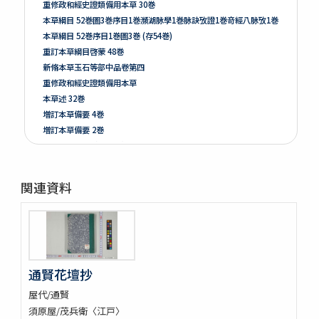
重修政和經史證類備用本草 30巻
本草綱目 52巻圖3巻序目1巻瀕湖脉學1巻脉訣攷證1巻竒經八脉攷1巻
本草綱目 52巻序目1巻圖3巻 (存54巻)
重訂本草綱目啓蒙 48巻
新脩本草玉石等部中品卷第四
重修政和經史證類備用本草
本草述 32巻
増訂本草備要 4巻
増訂本草備要 2巻
本草彙言 20巻 (存15巻)
本草滙 18巻圖2巻 (存18巻)
本草詩箋 10巻
関連資料
昆蟲草木略 2巻
爾雅註疏 11巻
格致鏡原 100巻
類林新咏 36巻
藥性本草約言 4巻
通賢花壇抄
開拓使官園動植品類簿
周憲王救荒本草 14巻補遺1巻救荒野譜1巻補遺1巻
屋代/通賢
救荒野譜 1巻補遺1巻坿救荒辟穀諸方
須原屋/茂兵衛〈江戸〉
灌園草木識 6巻