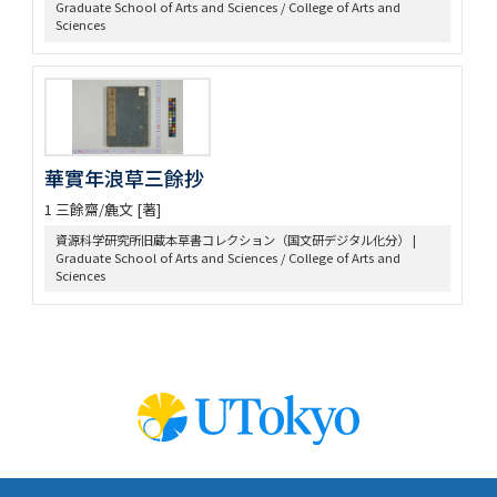
Graduate School of Arts and Sciences / College of Arts and
救荒野譜記聞
Sciences
艸木圖説 / 飯沼慾齋著 ; 田中芳男, 小野職愨増訂
本草圖譜 / 潅園岩崎常正著 ; 飯田藏太郎編纂
本草圖譜 / 岩崎常正著
瓶史草木備考
植物漢名鑑
草木異名集
華實年浪草三餘抄
[和]朝本草
寫生本草書
1 三餘齋/麁文 [著]
詩経草木觧 / 小野蕙畝識孝選
資源科学研究所旧蔵本草書コレクション（国文研デジタル化分） |
香山采種 / 鶴鳴竹内又玄 [撰]
Graduate School of Arts and Sciences / College of Arts and
Sciences
有用植物圖説 / 田中芳男, 小野職愨撰 ; 曲直瀬愛, 小森頼信校 ; 服部
雪斎図画
古今要覽稿 / [屋代弘賢著]
梅品 / 怡顔齋松岡先生著
小金井櫻花圖説 / 三好學著
世事畫報
日本竹譜 / 片山直人著 ; 中島仰山画
竹譜 / (清) 陳鼎著 ; (清) 潘宗洛校
菌史圖譜
支那博物彙考 / 栗田萬次郎纂述