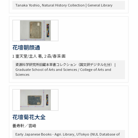
Tanaka Yoshio, Natural History Collection | General Library
南方草木状 3巻坿桂海草木志
Alle de plaaten en de vruchten
坂本浩然菌譜
茘枝譜 : 七篇第一
天工開物 3巻
嶺表録異 3巻
花壇朝顔通
南産志
續脩臺灣府志
1 壷天堂/主人 著, 2 森/春溪 画
中山傳信録 6巻/ (清) 徐葆光纂
資源科学研究所旧蔵本草書コレクション（国文研デジタル化分） |
廣東新語 28巻
Graduate School of Arts and Sciences / College of Arts and
農政全書 60巻
Sciences
農桑輯要 7巻
花暦百詠 2巻坿百花賦考百花和稱
事物異名録 40巻
重刊巣氏諸病源候緫論 50巻 (存45巻)
遠西醫方名物考 36巻補遺9巻
延喜式 50巻
花壇菊花大全
資源科学研究所旧蔵本草書コレクション（国文研デジタル化分）
養寿軒／雲峰
神農本草経
Early Japanese Books - Agri. Library, UTokyo (NIJL Database of
紹興校定經史證類備急本草 / 王繼先[ほか編]