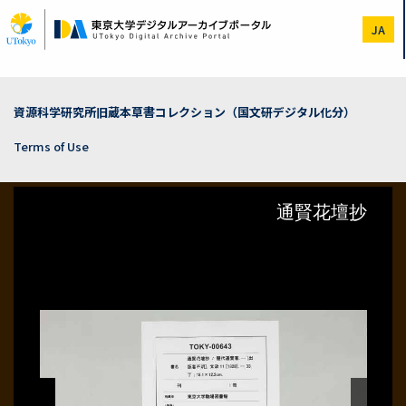
Skip
to
JA
main
content
資源科学研究所旧蔵本草書コレクション（国文研デジタル化分）
Terms of Use