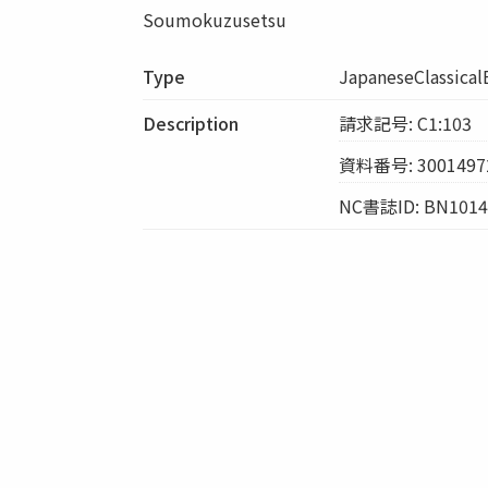
Soumokuzusetsu
Type
JapaneseClassica
Description
請求記号: C1:103
資料番号: 3001497
NC書誌ID: BN1014