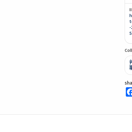
I
h
t
-
5
Col
sh