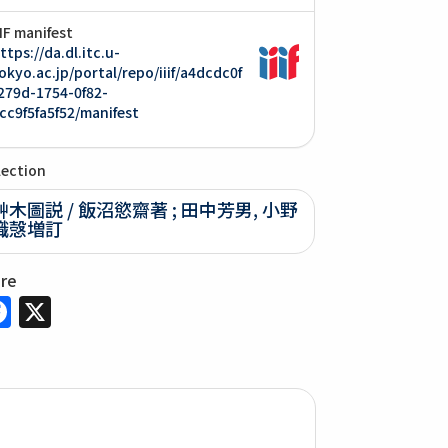
IIF manifest
ttps://da.dl.itc.u-
okyo.ac.jp/portal/repo/iiif/a4dcdc0f
279d-1754-0f82-
cc9f5fa5f52/manifest
lection
艸木圖説 / 飯沼慾齋著 ; 田中芳男, 小野
職愨増訂
are
Facebook
X