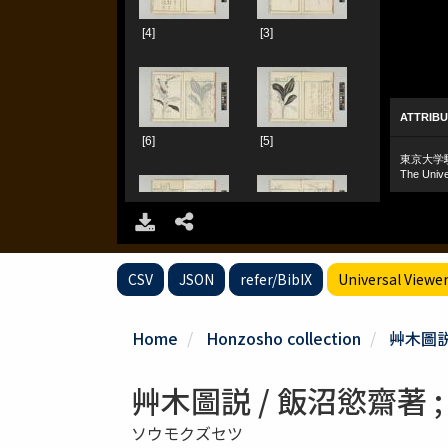
CSV
JSON
refer/BibIX
Universal Viewe
Home
Honzosho collection
艸木圖説
艸木圖説 / 飯沼慾齋著 ;
ソウモクズセツ