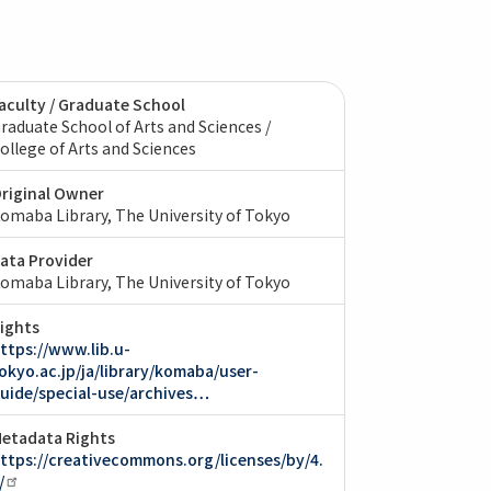
aculty / Graduate School
raduate School of Arts and Sciences /
ollege of Arts and Sciences
riginal Owner
omaba Library, The University of Tokyo
ata Provider
omaba Library, The University of Tokyo
ights
ttps://www.lib.u-
okyo.ac.jp/ja/library/komaba/user-
uide/special-use/archives…
etadata Rights
ttps://creativecommons.org/licenses/by/4.
/