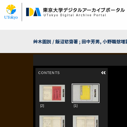
Skip
to
main
content
艸木圖説 / 飯沼慾齋著 ; 田中芳男, 小野職愨増