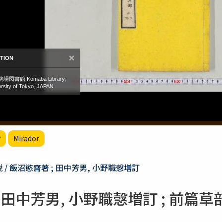
r
Mirador
 / 飯沼慾齋著 ; 田中芳男, 小野職愨増訂
 田中芳男, 小野職愨増訂 ; 前篇草部