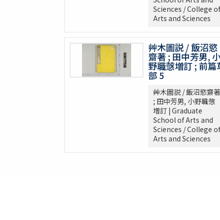
周憲王救荒本草 14巻補遺1巻救荒野譜1巻補遺
Sciences / College o
救荒野譜 1巻補遺1巻坿救荒辟穀諸方
Arts and Sciences
灌園草木識 6巻
南方草木状 3巻坿桂海草木志
艸木圖説 / 飯沼慾
Alle de plaaten en de vruchten
齋著 ; 田中芳男, 
野職愨増訂 ; 前篇
坂本浩然菌譜
部 5
茘枝譜 : 七篇第一
天工開物 3巻
艸木圖説 / 飯沼慾齋
; 田中芳男, 小野職愨
嶺表録異 3巻
増訂 | Graduate
南産志
School of Arts and
續脩臺灣府志
Sciences / College o
Arts and Sciences
中山傳信録 6巻/ (清) 徐葆光纂
廣東新語 28巻
農政全書 60巻
農桑輯要 7巻
花暦百詠 2巻坿百花賦考百花和稱
事物異名録 40巻
重刊巣氏諸病源候緫論 50巻 (存45巻)