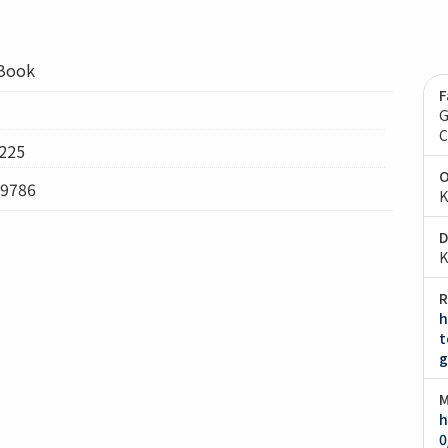
lBook
F
G
C
225
O
9786
K
D
K
R
h
t
g
M
h
0