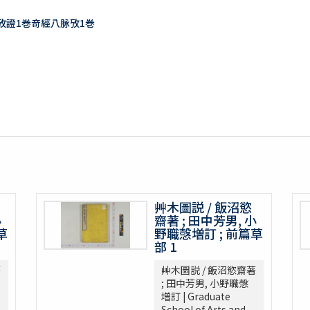
訣攷證1巻竒經八脉攷1巻
艸木圖説 / 飯沼慾
小
齋著 ; 田中芳男, 小
草
野職愨増訂 ; 前篇草
部 1
著
艸木圖説 / 飯沼慾齋著
; 田中芳男, 小野職愨
増訂 | Graduate
School of Arts and