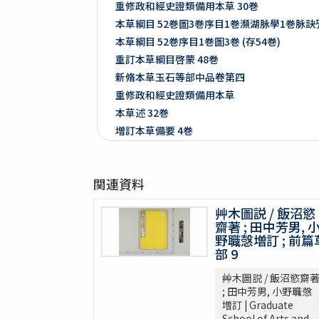
重修政和經史證類備用本草 30巻
本草綱目 52巻圖3巻序目1巻瀕湖脉學1巻脉
本草綱目 52巻序目1巻圖3巻 (存54巻)
重訂本草綱目啓蒙 48巻
新脩本草玉石等部中品卷第四
重修政和經史證類備用本草
本草述 32巻
増訂本草備要 4巻
増訂本草備要 2巻
本草彙言 20巻 (存15巻)
関連資料
本草滙 18巻圖2巻 (存18巻)
本草詩箋 10巻
艸木圖説 / 飯沼慾
昆蟲草木略 2巻
齋著 ; 田中芳男, 
爾雅註疏 11巻
野職愨増訂 ; 前篇
部 9
格致鏡原 100巻
類林新咏 36巻
艸木圖説 / 飯沼慾齋
藥性本草約言 4巻
; 田中芳男, 小野職愨
増訂 | Graduate
開拓使官園動植品類簿
School of Arts and