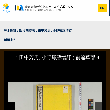
メ
イ
EN
ン
コ
ン
テ
ン
艸木圖説 / 飯沼慾齋著 ; 田中芳男, 小野職愨増訂
ツ
に
利用条件
移
動