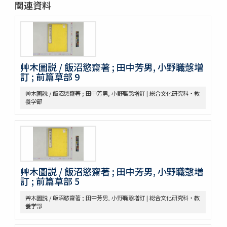
関連資料
昆蟲草木略 2巻
爾雅註疏 11巻
格致鏡原 100巻
類林新咏 36巻
藥性本草約言 4巻
艸木圖説 / 飯沼慾齋著 ; 田中芳男, 小野職愨増
開拓使官園動植品類簿
訂 ; 前篇草部 9
周憲王救荒本草 14巻補遺1巻救荒野譜1巻補遺1巻
救荒野譜 1巻補遺1巻坿救荒辟穀諸方
艸木圖説 / 飯沼慾齋著 ; 田中芳男, 小野職愨増訂 | 総合文化研究科・教
灌園草木識 6巻
養学部
南方草木状 3巻坿桂海草木志
Alle de plaaten en de vruchten
坂本浩然菌譜
茘枝譜 : 七篇第一
天工開物 3巻
嶺表録異 3巻
艸木圖説 / 飯沼慾齋著 ; 田中芳男, 小野職愨増
南産志
訂 ; 前篇草部 5
續脩臺灣府志
艸木圖説 / 飯沼慾齋著 ; 田中芳男, 小野職愨増訂 | 総合文化研究科・教
中山傳信録 6巻/ (清) 徐葆光纂
養学部
廣東新語 28巻
農政全書 60巻