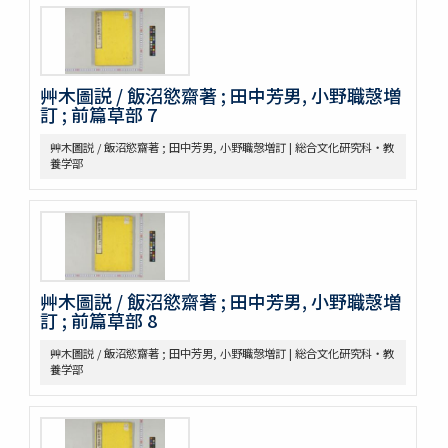
農桑輯要 7巻
花暦百詠 2巻坿百花賦考百花和稱
事物異名録 40巻
重刊巣氏諸病源候緫論 50巻 (存45巻)
艸木圖説 / 飯沼慾齋著 ; 田中芳男, 小野職愨増
遠西醫方名物考 36巻補遺9巻
訂 ; 前篇草部 7
延喜式 50巻
資源科学研究所旧蔵本草書コレクション（国文研デジタル化分）
艸木圖説 / 飯沼慾齋著 ; 田中芳男, 小野職愨増訂 | 総合文化研究科・教
神農本草経
養学部
紹興校定經史證類備急本草 / 王繼先[ほか編]
本草綱目 52巻序目1巻圖3巻瀕湖脉學1巻奇經八脉攷1巻脉訣攷證1巻
坿本草綱目拾遺10巻坿本草萬方鍼線8巻 / (明) 李時珍撰輯 ; (清) 呉毓
昌較訂
本草求眞 12巻序目圖1巻 / (清) 黄宮繍纂呈 ; (清) 黄宮黻校訂 ; (清)
黄學昌 [ほか] 校字
艸木圖説 / 飯沼慾齋著 ; 田中芳男, 小野職愨増
本草和名索引
訂 ; 前篇草部 8
本草從新 18巻總義1巻 / (清) 呉儀洛 [撰]
本草通玄
艸木圖説 / 飯沼慾齋著 ; 田中芳男, 小野職愨増訂 | 総合文化研究科・教
袖珍鑑本草綱目 / [前田利保著]
養学部
魚類, 禽類, 草木, 和漢譯名
三物考
大成真寫譜