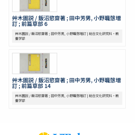
紫藤園攷證 / 源翠嶽鑒定
有毒便覧
毒品便覧
艸木圖説 / 飯沼慾齋著 ; 田中芳男, 小野職愨増
田中芳男君七六展覽會記念誌
訂 ; 前篇草部 6
錦窠翁耋筵誌
艸木圖説 / 飯沼慾齋著 ; 田中芳男, 小野職愨増訂 | 総合文化研究科・教
錦窠翁九十賀壽博物會誌 / 伊藤篤太郎編
養学部
多識會誌
伊藤圭介履歴
救荒本草啓蒙 / 小野蕙蕙口授 ; 小野彦安録
救荒野譜記聞
艸木圖説 / 飯沼慾齋著 ; 田中芳男, 小野職愨増訂
本草圖譜 / 潅園岩崎常正著 ; 飯田藏太郎編纂
艸木圖説 / 飯沼慾齋著 ; 田中芳男, 小野職愨増
本草圖譜 / 岩崎常正著
訂 ; 前篇草部 14
瓶史草木備考
植物漢名鑑
艸木圖説 / 飯沼慾齋著 ; 田中芳男, 小野職愨増訂 | 総合文化研究科・教
養学部
草木異名集
[和]朝本草
寫生本草書
詩経草木觧 / 小野蕙畝識孝選
香山采種 / 鶴鳴竹内又玄 [撰]
有用植物圖説 / 田中芳男, 小野職愨撰 ; 曲直瀬愛, 小森頼信校 ; 服部