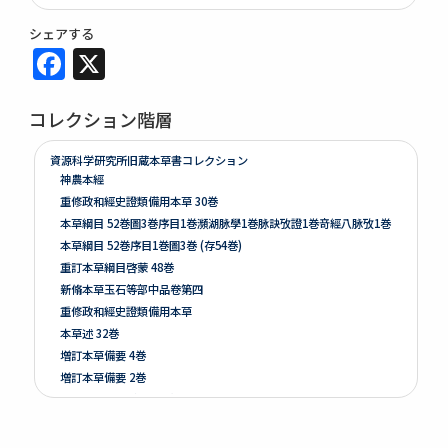
シェアする
Facebook
X
コレクション階層
資源科学研究所旧蔵本草書コレクション
神農本經
重修政和經史證類備用本草 30巻
本草綱目 52巻圖3巻序目1巻瀕湖脉學1巻脉訣攷證1巻竒經八脉攷1巻
本草綱目 52巻序目1巻圖3巻 (存54巻)
重訂本草綱目啓蒙 48巻
新脩本草玉石等部中品卷第四
重修政和經史證類備用本草
本草述 32巻
増訂本草備要 4巻
増訂本草備要 2巻
本草彙言 20巻 (存15巻)
本草滙 18巻圖2巻 (存18巻)
本草詩箋 10巻