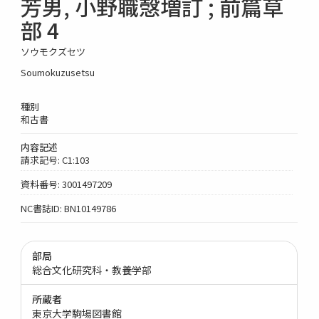
芳男, 小野職愨増訂 ; 前篇草
部 4
ソウモクズセツ
Soumokuzusetsu
種別
和古書
内容記述
請求記号: C1:103
資料番号: 3001497209
NC書誌ID: BN10149786
部局
総合文化研究科・教養学部
所蔵者
東京大学駒場図書館