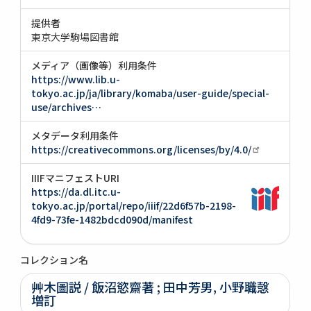
提供者
東京大学駒場図書館
メディア（画像等）利用条件
https://www.lib.u-
tokyo.ac.jp/ja/library/komaba/user-guide/special-
use/archives…
メタデータ利用条件
https://creativecommons.org/licenses/by/4.0/
IIIFマニフェストURI
https://da.dl.itc.u-
tokyo.ac.jp/portal/repo/iiif/22d6f57b-2198-
4fd9-73fe-1482bdcd090d/manifest
コレクション名
艸木圖説 / 飯沼慾齋著 ; 田中芳男, 小野職愨
増訂