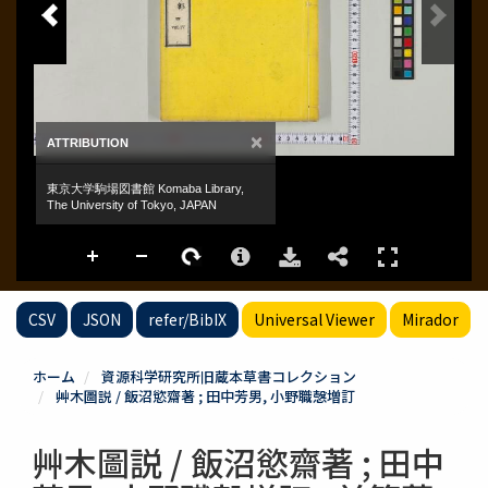
CSV
JSON
refer/BibIX
Universal Viewer
Mirador
ホーム
資源科学研究所旧蔵本草書コレクション
艸木圖説 / 飯沼慾齋著 ; 田中芳男, 小野職愨増訂
艸木圖説 / 飯沼慾齋著 ; 田中