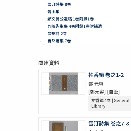
雪汀詩集 8巻
聲画集
鄭文翼公遺稿 1巻附録1巻
九畹先生集 4巻附録1巻附補遺
昌黎詩 2巻
自然窩集 7巻
止齋撃壌集 2巻
江山文藻 2巻
関連資料
晩香堂遺稿 4巻
恭默堂金先生文集 2巻附録1巻
袖香編 卷之1-2
龍飛御天歌
鄭 元容
大東詩選 12巻
[鄭元容] [自筆]
漢陰先生文稿 12巻
錦南先生集 5巻
袖香編 4巻 | General
Library
潜谷先生遺稿 14巻
李忠武公全書 14巻首1巻
大陵遺稿 11巻
雪汀詩集 卷之7-8
一嚢遺稿 2巻