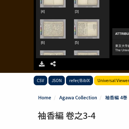
CSV
JSON
refer/BibIX
Universal Viewe
Home
Agawa Collection
袖香編 4巻
袖香編 卷之3-4