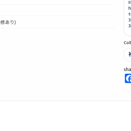
I
h
t
3
補修あり)
3
Col
sh