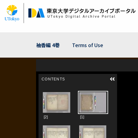
Skip
to
main
content
袖香編 4巻
Terms of Use