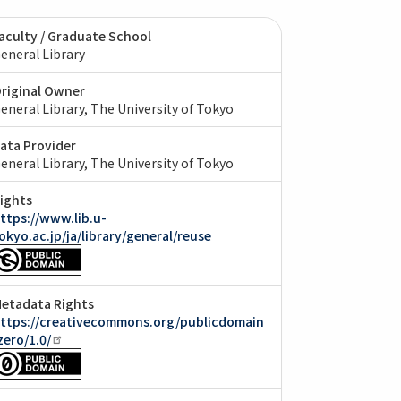
aculty / Graduate School
eneral Library
riginal Owner
eneral Library, The University of Tokyo
ata Provider
eneral Library, The University of Tokyo
ights
ttps://www.lib.u-
okyo.ac.jp/ja/library/general/reuse
etadata Rights
ttps://creativecommons.org/publicdomain
zero/1.0/