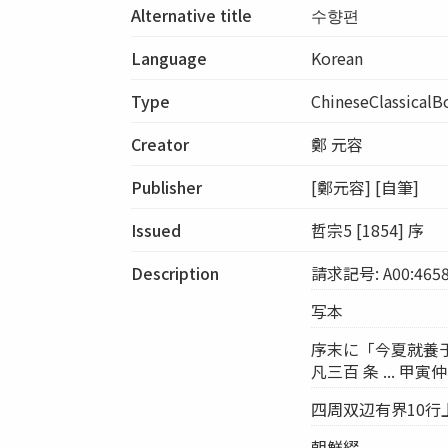
Alternative title
수향편
Language
Korean
Type
ChineseClassicalB
Creator
鄭 元容
Publisher
[鄭元容] [自筆]
Issued
哲宗5 [1854] 序
Description
請求記号: A00:465
写本
序末に「今夏就養
凡三百 条 ... 
四周双辺有界10
朝鮮綴