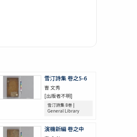
雪汀詩集 卷之5-6
曺 文秀
[出版者不明]
雪汀詩集 8巻 |
General Library
演機新編 卷之中