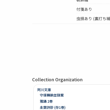
付箋あり
虫損あり (裏打ち
Collection Organization
阿川文庫
守堞轉餉並録案
雅誦 2巻
圭齋詩鈔 (存1巻)