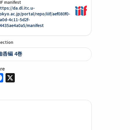
IIF manifest
ttps://da.dl.itc.u-
okyo.ac.jp/portal/repo/iiif/aef080f0-
a0d-4c11-5d2f-
4435ae4a0a5/manifest
lection
袖香編 4巻
are
Facebook
X