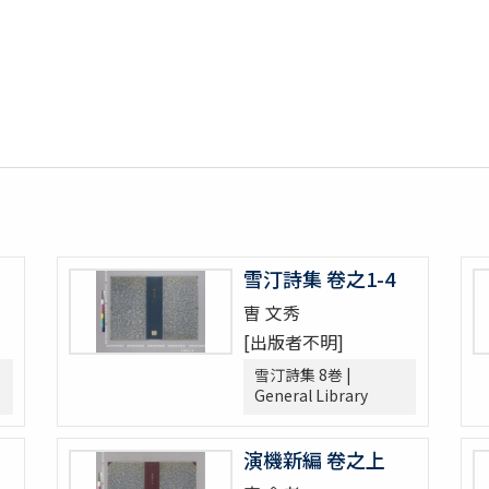
雪汀詩集 卷之1-4
曺 文秀
[出版者不明]
雪汀詩集 8巻 |
General Library
演機新編 卷之上