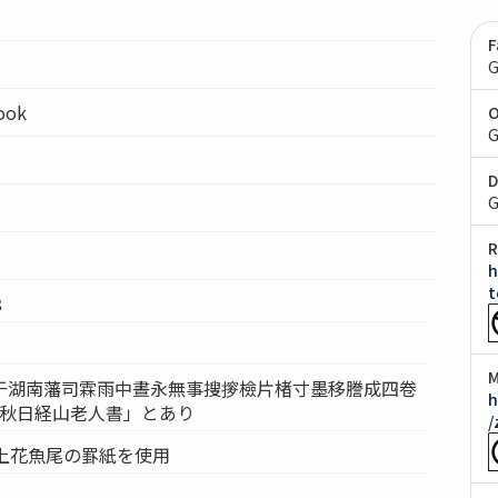
F
G
ook
O
G
D
G
R
h
t
8
M
于湖南藩司霖雨中晝永無事搜摉檢片楮寸墨移謄成四卷
h
甲寅仲秋日経山老人書」とあり
/
行上花魚尾の罫紙を使用