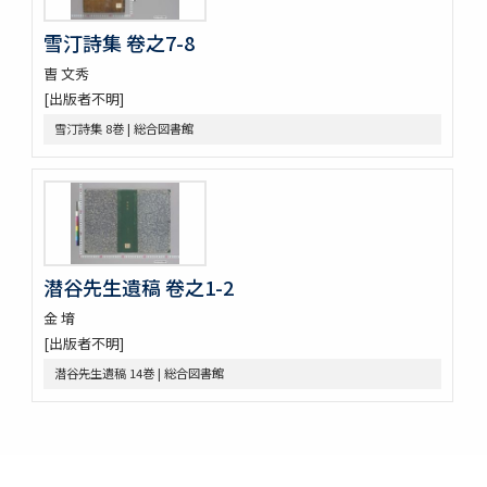
興海邑誌
朝鮮地啚
雪汀詩集 卷之7-8
紀年便覧 8巻圖1巻
曺 文秀
湖南邑誌
[出版者不明]
東國文獻備考 100巻首1巻
青野謾輯 (存9巻)
雪汀詩集 8巻 | 総合図書館
燕巖集熱河日記 5巻
纂圖互註周禮 12巻經圖1巻
新増東國輿地勝覽 55巻
潜谷先生遺稿 卷之1-2
金 堉
[出版者不明]
潜谷先生遺稿 14巻 | 総合図書館