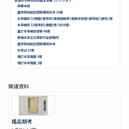
資源科学研究所旧蔵本草書コレクション
神農本經
重修政和經史證類備用本草 30巻
本草綱目 52巻圖3巻序目1巻瀕湖脉學1巻脉訣攷證1巻竒經八脉攷1巻
本草綱目 52巻序目1巻圖3巻 (存54巻)
重訂本草綱目啓蒙 48巻
新脩本草玉石等部中品卷第四
重修政和經史證類備用本草
本草述 32巻
増訂本草備要 4巻
増訂本草備要 2巻
本草彙言 20巻 (存15巻)
本草滙 18巻圖2巻 (存18巻)
本草詩箋 10巻
関連資料
昆蟲草木略 2巻
爾雅註疏 11巻
格致鏡原 100巻
類林新咏 36巻
藥性本草約言 4巻
橘品類考
開拓使官園動植品類簿
周憲王救荒本草 14巻補遺1巻救荒野譜1巻補遺1巻