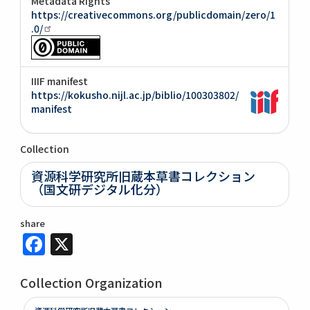
Metadata Rights
https://creativecommons.org/publicdomain/zero/1
.0/
IIIF manifest
https://kokusho.nijl.ac.jp/biblio/100303802/
manifest
Collection
資源科学研究所旧蔵本草書コレクション
（国文研デジタル化分）
share
Facebook
X
Collection Organization