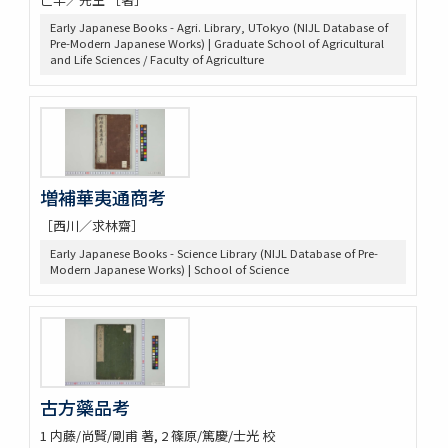
神農本草経
紹興校定經史證類備急本草 / 王繼先[ほか編]
Early Japanese Books - Agri. Library, UTokyo (NIJL Database of
Pre-Modern Japanese Works) | Graduate School of Agricultural
本草綱目 52巻序目1巻圖3巻瀕湖脉學1巻奇經八脉攷1巻脉訣攷證1巻
and Life Sciences / Faculty of Agriculture
坿本草綱目拾遺10巻坿本草萬方鍼線8巻 / (明) 李時珍撰輯 ; (清) 呉毓
昌較訂
本草求眞 12巻序目圖1巻 / (清) 黄宮繍纂呈 ; (清) 黄宮黻校訂 ; (清)
黄學昌 [ほか] 校字
本草和名索引
本草從新 18巻總義1巻 / (清) 呉儀洛 [撰]
本草通玄
増補華夷通商考
袖珍鑑本草綱目 / [前田利保著]
［西川／求林齋］
魚類, 禽類, 草木, 和漢譯名
三物考
Early Japanese Books - Science Library (NIJL Database of Pre-
Modern Japanese Works) | School of Science
大成真寫譜
紫藤園攷證 / 源翠嶽鑒定
有毒便覧
毒品便覧
田中芳男君七六展覽會記念誌
錦窠翁耋筵誌
古方藥品考
錦窠翁九十賀壽博物會誌 / 伊藤篤太郎編
多識會誌
1 内藤/尚賢/剛甫 著, 2 篠原/篤慶/士光 校
伊藤圭介履歴