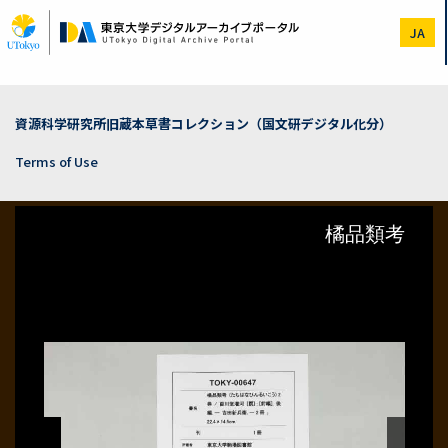
Skip
to
JA
main
content
資源科学研究所旧蔵本草書コレクション（国文研デジタル化分）
Terms of Use