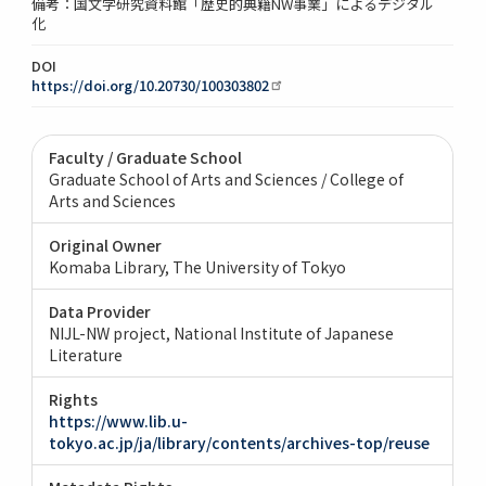
備考：国文学研究資料館「歴史的典籍NW事業」によるデジタル
化
DOI
https://doi.org/10.20730/100303802
Faculty / Graduate School
Graduate School of Arts and Sciences / College of
Arts and Sciences
Original Owner
Komaba Library, The University of Tokyo
Data Provider
NIJL-NW project, National Institute of Japanese
Literature
Rights
https://www.lib.u-
tokyo.ac.jp/ja/library/contents/archives-top/reuse