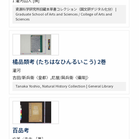
1 灌河山人 [撰]
救荒野譜 1巻補遺1巻坿救荒辟穀諸方
資源科学研究所旧蔵本草書コレクション（国文研デジタル化分） |
灌園草木識 6巻
Graduate School of Arts and Sciences / College of Arts and
南方草木状 3巻坿桂海草木志
Sciences
Alle de plaaten en de vruchten
坂本浩然菌譜
茘枝譜 : 七篇第一
天工開物 3巻
嶺表録異 3巻
南産志
橘品類考 (たちはなひんるいこう) 2巻
續脩臺灣府志
灌河
中山傳信録 6巻/ (清) 徐葆光纂
吉田/新兵衞〈皇都〉,尼屋/與兵衞〈攝陽]〉
廣東新語 28巻
農政全書 60巻
Tanaka Yoshio, Natural History Collection | General Library
農桑輯要 7巻
花暦百詠 2巻坿百花賦考百花和稱
事物異名録 40巻
重刊巣氏諸病源候緫論 50巻 (存45巻)
遠西醫方名物考 36巻補遺9巻
延喜式 50巻
百品考
資源科学研究所旧蔵本草書コレクション（国文研デジタル化分）
亡羊／先生 ［著］