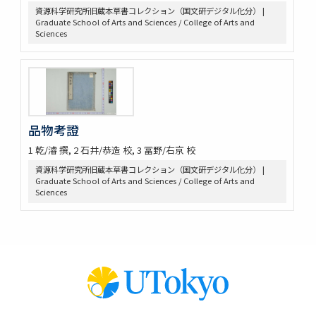
資源科学研究所旧蔵本草書コレクション（国文研デジタル化分） |
救荒本草啓蒙 / 小野蕙蕙口授 ; 小野彦安録
Graduate School of Arts and Sciences / College of Arts and
救荒野譜記聞
Sciences
艸木圖説 / 飯沼慾齋著 ; 田中芳男, 小野職愨増訂
本草圖譜 / 潅園岩崎常正著 ; 飯田藏太郎編纂
本草圖譜 / 岩崎常正著
瓶史草木備考
植物漢名鑑
草木異名集
品物考證
[和]朝本草
1 乾/濬 撰, 2 石井/恭造 校, 3 冨野/右京 校
寫生本草書
資源科学研究所旧蔵本草書コレクション（国文研デジタル化分） |
詩経草木觧 / 小野蕙畝識孝選
Graduate School of Arts and Sciences / College of Arts and
香山采種 / 鶴鳴竹内又玄 [撰]
Sciences
有用植物圖説 / 田中芳男, 小野職愨撰 ; 曲直瀬愛, 小森頼信校 ; 服部
雪斎図画
古今要覽稿 / [屋代弘賢著]
梅品 / 怡顔齋松岡先生著
小金井櫻花圖説 / 三好學著
世事畫報
日本竹譜 / 片山直人著 ; 中島仰山画
竹譜 / (清) 陳鼎著 ; (清) 潘宗洛校