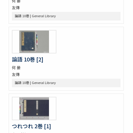
何 晏
塵劫記 3巻 (存1巻)
友傳
東海道綱目分間之圖 5巻
論語 10巻 | General Library
屋外乃萩 ; 稲種考
言靈初傳目録
蘿鬘 3巻
玉襷添紐下解
玉襷添紐
音義本末圖
玉鉾百首
論語 10巻 [2]
音義本末考
何 晏
玉鉾の本末
友傳
槙のいた屋
論語 10巻 | General Library
詞八衢捷徑詞玉緒統括辭玉襷
改正玉襷添紐
玉襷添紐下解
助辭音義考
言靈顕證圖
助辭音義考
古今集類辭 2巻
つれつれ 2巻 [1]
甲府新聞