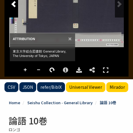
CSV
JSON
refer/BibIX
Universal Viewer
Mirador
Home
Seishu Collection - General Library
論語 10巻
論語 10巻
ロンゴ