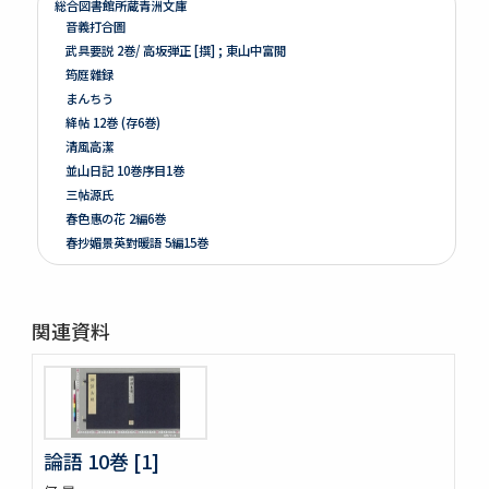
総合図書館所蔵青洲文庫
音義打合圖
武具要説 2巻/ 高坂弾正 [撰] ; 東山中富閲
筠庭雜録
まんちう
絳帖 12巻 (存6巻)
清風高潔
並山日記 10巻序目1巻
三帖源氏
春色惠の花 2編6巻
春抄媚景英對暖語 5編15巻
梅暦餘興春色辰巳園 4編12巻
春色梅兒與美 4編12巻
春色梅美婦祢 5編15巻
関連資料
竒品家雅見 3巻附録1巻
好色一代女 6巻
新うす雪物語 5巻
新撰卅六貝倭謌
好色春画本目録
論語 10巻 [1]
春画好色本目録
禮書 150巻 (存9巻)