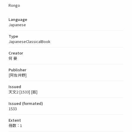
Rongo
Language
Japanese
Type
JapaneseClassicalBook
Creator
何 晏
Publisher
[阿佐井野]
Issued
天文2 [1533] [跋]
Issued (formated)
1533
Extent
冊数：1