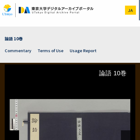
Skip
to
JA
main
content
論語 10巻
Commentary
Terms of Use
Usage Report