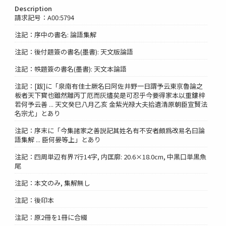
Description
請求記号：A00:5794
注記：序中の書名: 論語集解
注記：後付題簽の書名(墨書): 天文版論語
注記：帙題簽の書名(墨書): 天文本論語
注記：[跋]に「泉南有佳士厥名曰阿佐井野一日謂予云東京魯論之
板者天下寳也雖然離丙丁厄而灰燼矣是可忍乎今要得家本以重鏤梓
若何予云善 ... 天文癸巳八月乙亥 金紫光禄大夫拾遺清原朝臣宣賢法
名宗尤」とあり
注記：序末に「今集諸家之善説記其姓名有不安者頗爲改易名曰論
語集解 ... 臣何晏等上」とあり
注記：四周単辺有界7行14字, 内匡廓: 20.6×18.0cm, 中黒口単黒魚
尾
注記：本文のみ, 集解無し
注記：後印本
注記：原2冊を1冊に合綴