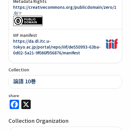
Metadata Rights
https://creativecommons.org/publicdomain/zero/1
.0/
IIIF manifest
https://da.dl.itc.u-
tokyo.ac.jp/portal/repo/iiif/de550993-63ba-
0d02-5a21-9f086f956876/manifest
Collection
論語 10巻
share
Facebook
X
Collection Organization