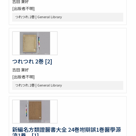
吉田 兼好
論語 10巻
[出版者不明]
つれつれ 2巻
曽我物語 12巻
つれつれ 2巻 | General Library
中華若木詩抄 4巻
倭名類聚鈔 20巻
令義解 10巻
論語 10巻
論語 10巻
立齋先生標題觧註音釋十八史畧 7巻
つれつれ 2巻 [2]
元亨釋書 30巻
倭玉篇 3巻
吉田 兼好
論語 10巻
[出版者不明]
孟子 14巻
つれつれ 2巻 | General Library
大學
中庸 1巻坿補音釋1巻
周易 9巻坿略例 2巻
塵添壒囊鈔 20巻
伊㔟 2巻
日本書紀抄 3巻
新編名方類證醫書大全 24巻坿辯誤1巻醫學源
二十四孝
流1巻 [1]
略要抄 3巻