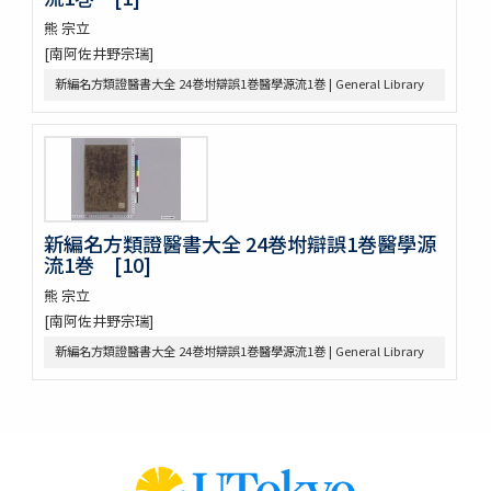
倭玉篇 3巻 (存1巻)
熊 宗立
大藏一覽集 10巻
[南阿佐井野宗瑞]
唐三體詩註 3巻首1巻
新編名方類證醫書大全 24巻坿辯誤1巻醫學源流1巻 | General Library
萬葉集 20巻
新編排韻増廣事類氏族大全 10巻 (存1巻)
文選 60巻目録1巻
重刋貞和類聚祖苑聯芳集 10巻
大諸禮集 17巻
源氏物語 54巻
新編名方類證醫書大全 24巻坿辯誤1巻醫學源
兀菴和尚語録
流1巻 [10]
中庸章句詳説
帝鑑圖説 2巻
熊 宗立
見聞軍抄 8巻 (存7巻)
[南阿佐井野宗瑞]
論語 10巻
新編名方類證醫書大全 24巻坿辯誤1巻醫學源流1巻 | General Library
節用集 2巻 (存1巻)
周易兼義 9巻坿略例1巻經典釋文1巻
古今韻會舉要小補 30巻
書傳大全 10巻坿綱領1巻圖1巻
文獻通考 348巻首1巻 (存6巻)
翰林釐正備攷字義韻律鰲頭海篇金鏡 15巻首1巻 (存12巻首1巻)