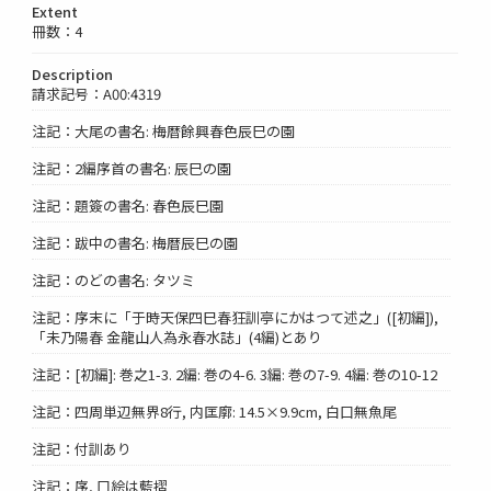
Extent
冊数：4
Description
請求記号：A00:4319
注記：大尾の書名: 梅暦餘興春色辰巳の園
注記：2編序首の書名: 辰巳の園
注記：題簽の書名: 春色辰巳園
注記：跋中の書名: 梅暦辰巳の園
注記：のどの書名: タツミ
注記：序末に「于時天保四巳春狂訓亭にかはつて述之」([初編]),
「未乃陽春 金龍山人為永春水誌」(4編)とあり
注記：[初編]: 巻之1-3. 2編: 巻の4-6. 3編: 巻の7-9. 4編: 巻の10-12
注記：四周単辺無界8行, 内匡廓: 14.5×9.9cm, 白口無魚尾
注記：付訓あり
注記：序, 口絵は藍摺