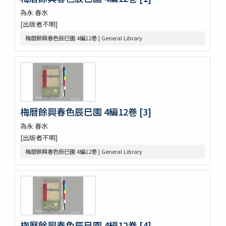
禮書 150巻 (存9巻)
為永 春水
塵劫記 3巻 (存1巻)
[出版者不明]
東海道綱目分間之圖 5巻
屋外乃萩 ; 稲種考
梅暦餘興春色辰巳園 4編12巻 | General Library
言靈初傳目録
蘿鬘 3巻
玉襷添紐下解
玉襷添紐
音義本末圖
玉鉾百首
梅暦餘興春色辰巳園 4編12巻 [3]
音義本末考
玉鉾の本末
為永 春水
槙のいた屋
[出版者不明]
詞八衢捷徑詞玉緒統括辭玉襷
梅暦餘興春色辰巳園 4編12巻 | General Library
改正玉襷添紐
玉襷添紐下解
助辭音義考
言靈顕證圖
助辭音義考
古今集類辭 2巻
梅暦餘興春色辰巳園 4編12巻 [4]
甲府新聞