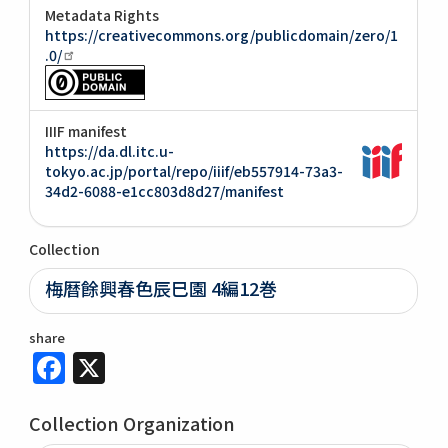
Metadata Rights
https://creativecommons.org/publicdomain/zero/1
.0/
IIIF manifest
https://da.dl.itc.u-
tokyo.ac.jp/portal/repo/iiif/eb557914-73a3-
34d2-6088-e1cc803d8d27/manifest
Collection
梅暦餘興春色辰巳園 4編12巻
share
Facebook
X
Collection Organization