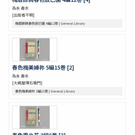
論語 10巻
為永 春水
つれつれ 2巻
[出版者不明]
曽我物語 12巻
梅暦餘興春色辰巳園 4編12巻 | General Library
中華若木詩抄 4巻
倭名類聚鈔 20巻
令義解 10巻
論語 10巻
論語 10巻
立齋先生標題觧註音釋十八史畧 7巻
元亨釋書 30巻
春色梅美婦祢 5編15巻 [2]
倭玉篇 3巻
為永 春水
論語 10巻
[大嶋屋傳右衛門]
孟子 14巻
春色梅美婦祢 5編15巻 | General Library
大學
中庸 1巻坿補音釋1巻
周易 9巻坿略例 2巻
塵添壒囊鈔 20巻
伊㔟 2巻
日本書紀抄 3巻
二十四孝
春色惠の花 2編6巻 [2]