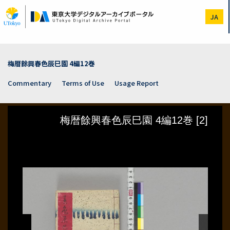
Skip
to
JA
main
content
梅暦餘興春色辰巳園 4編12巻
Commentary
Terms of Use
Usage Report