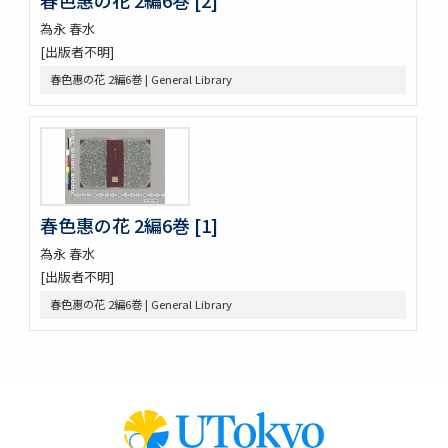
略要抄 3巻
為永 春水
倭玉篇 3巻 (存1巻)
[出版者不明]
大藏一覽集 10巻
唐三體詩註 3巻首1巻
春色惠の花 2編6巻 | General Library
萬葉集 20巻
新編排韻増廣事類氏族大全 10巻 (存1巻)
文選 60巻目録1巻
重刋貞和類聚祖苑聯芳集 10巻
大諸禮集 17巻
源氏物語 54巻
春色惠の花 2編6巻 [1]
兀菴和尚語録
為永 春水
中庸章句詳説
[出版者不明]
帝鑑圖説 2巻
見聞軍抄 8巻 (存7巻)
春色惠の花 2編6巻 | General Library
論語 10巻
節用集 2巻 (存1巻)
周易兼義 9巻坿略例1巻經典釋文1巻
古今韻會舉要小補 30巻
書傳大全 10巻坿綱領1巻圖1巻
文獻通考 348巻首1巻 (存6巻)