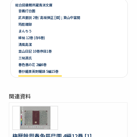
総合図書館所蔵青洲文庫
音義打合圖
武具要説 2巻/ 高坂弾正 [撰] ; 東山中富閲
筠庭雜録
まんちう
絳帖 12巻 (存6巻)
清風高潔
並山日記 10巻序目1巻
三帖源氏
春色惠の花 2編6巻
春抄媚景英對暖語 5編15巻
梅暦餘興春色辰巳園 4編12巻
春色梅兒與美 4編12巻
春色梅美婦祢 5編15巻
関連資料
竒品家雅見 3巻附録1巻
好色一代女 6巻
新うす雪物語 5巻
新撰卅六貝倭謌
好色春画本目録
春画好色本目録
梅暦餘興春色辰巳園 4編12巻 [1]