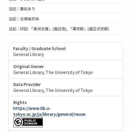
注記：筆彩あり
注記：合冊後印本
注記：印記: 「青洲文庫」(渡辺信), 「澤次郎」(渡辺沢次郎)
Faculty / Graduate School
General Library
Original Owner
General Library, The University of Tokyo
Data Provider
General Library, The University of Tokyo
Rights
https://www.lib.u-
tokyo.ac.jp/ja/library/general/reuse