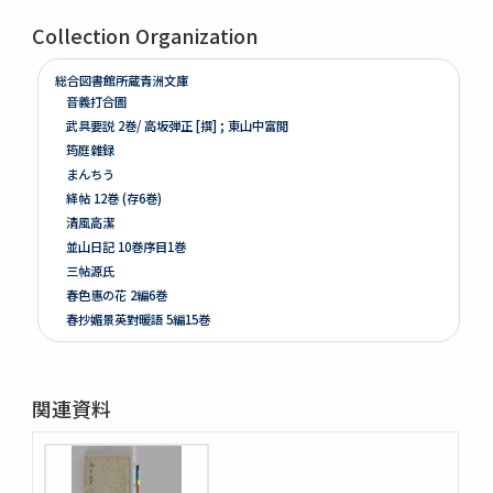
Collection Organization
総合図書館所蔵青洲文庫
音義打合圖
武具要説 2巻/ 高坂弾正 [撰] ; 東山中富閲
筠庭雜録
まんちう
絳帖 12巻 (存6巻)
清風高潔
並山日記 10巻序目1巻
三帖源氏
春色惠の花 2編6巻
春抄媚景英對暖語 5編15巻
梅暦餘興春色辰巳園 4編12巻
春色梅兒與美 4編12巻
春色梅美婦祢 5編15巻
関連資料
竒品家雅見 3巻附録1巻
好色一代女 6巻
新うす雪物語 5巻
新撰卅六貝倭謌