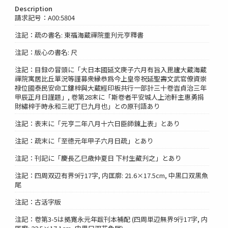
Description
請求記号：A00:5804
注記：疏の書名: 東福海蔵禪院重刋元亨釋書
注記：版心の書名: 尺
注記：目録の冒頭に「大日本國延文庚子六月有旨入毘廬大蔵海蔵
禪院寓居比丘單況等謹募衆縁恭爲今上皇帝祝延聖壽文武官僚資崇
禄位國泰民安命工鏤梓與大蔵經印板共行一部計三十卷旹貞治三年
甲辰正月日謹題」, 卷第28末に「斯卷者平安城人上池軒主惠勇捐
財繡梓于時永和三祀丁巳九月也」との原刊語あり
注記：表末に「元亨二年八月十六日臣師錬上表」とあり
注記：疏末に「至徳元年甲子六月日疏」とあり
注記：刊記に「慶長乙巳歳仲夏日 下村生藏刋之」とあり
注記：四周双辺有界9行17字, 内匡廓: 21.6×17.5cm, 中黒口双黒魚
尾
注記：古活字版
注記：卷第3-5は拠寛永元年跋刊本補配 (四周単辺無界9行17字, 内