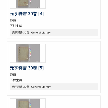
助辭音義考
古今集類辭 2巻
元亨釋書 30巻 [4]
甲府新聞
論語 10巻
師錬
つれつれ 2巻
下村生藏
曽我物語 12巻
元亨釋書 30巻 | General Library
中華若木詩抄 4巻
倭名類聚鈔 20巻
令義解 10巻
論語 10巻
論語 10巻
立齋先生標題觧註音釋十八史畧 7巻
元亨釋書 30巻
元亨釋書 30巻 [5]
倭玉篇 3巻
師錬
論語 10巻
下村生藏
孟子 14巻
元亨釋書 30巻 | General Library
大學
中庸 1巻坿補音釋1巻
周易 9巻坿略例 2巻
塵添壒囊鈔 20巻