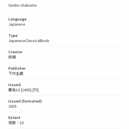
Genko shakusho
Language
Japanese
Type
JapaneseClassicalBook
Creator
師錬
Publisher
下村生藏
Issued
慶長10 [1605] [刊]
Issued (formated)
1605
Extent
冊数：10