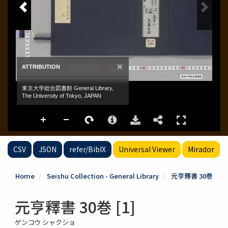
CSV
JSON
refer/BibIX
Universal Viewer
Mirador
Home
Seishu Collection - General Library
元亨釋書 30巻
元亨釋書 30巻 [1]
ゲンコウ シャクショ