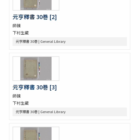
好色春画本目録
春画好色本目録
元亨釋書 30巻 [2]
禮書 150巻 (存9巻)
師錬
塵劫記 3巻 (存1巻)
下村生藏
東海道綱目分間之圖 5巻
屋外乃萩 ; 稲種考
元亨釋書 30巻 | General Library
言靈初傳目録
蘿鬘 3巻
玉襷添紐下解
玉襷添紐
音義本末圖
玉鉾百首
元亨釋書 30巻 [3]
音義本末考
玉鉾の本末
師錬
槙のいた屋
下村生藏
詞八衢捷徑詞玉緒統括辭玉襷
元亨釋書 30巻 | General Library
改正玉襷添紐
玉襷添紐下解
助辭音義考
言靈顕證圖