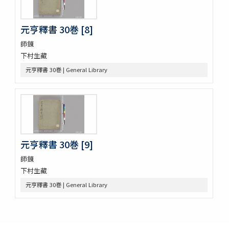
伊㔟 2巻
日本書紀抄 3巻
二十四孝
元亨釋書 30巻 [8]
略要抄 3巻
師錬
倭玉篇 3巻 (存1巻)
下村生藏
大藏一覽集 10巻
唐三體詩註 3巻首1巻
元亨釋書 30巻 | General Library
萬葉集 20巻
新編排韻増廣事類氏族大全 10巻 (存1巻)
文選 60巻目録1巻
重刋貞和類聚祖苑聯芳集 10巻
大諸禮集 17巻
源氏物語 54巻
元亨釋書 30巻 [9]
兀菴和尚語録
師錬
中庸章句詳説
下村生藏
帝鑑圖説 2巻
見聞軍抄 8巻 (存7巻)
元亨釋書 30巻 | General Library
論語 10巻
節用集 2巻 (存1巻)
周易兼義 9巻坿略例1巻經典釋文1巻
古今韻會舉要小補 30巻