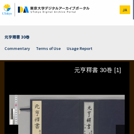
Skip
to
JA
main
content
元亨釋書 30巻
Commentary
Terms of Use
Usage Report