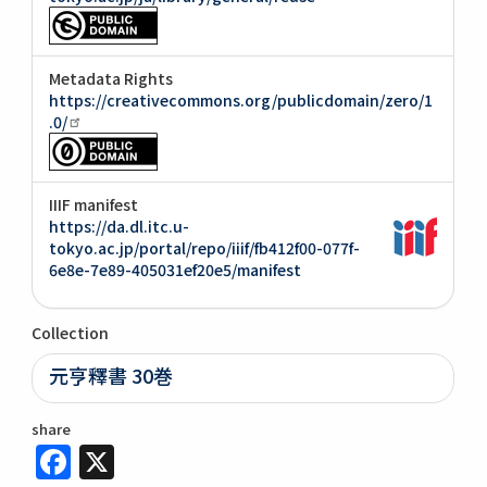
Metadata Rights
https://creativecommons.org/publicdomain/zero/1
.0/
IIIF manifest
https://da.dl.itc.u-
tokyo.ac.jp/portal/repo/iiif/fb412f00-077f-
6e8e-7e89-405031ef20e5/manifest
Collection
元亨釋書 30巻
share
Facebook
X