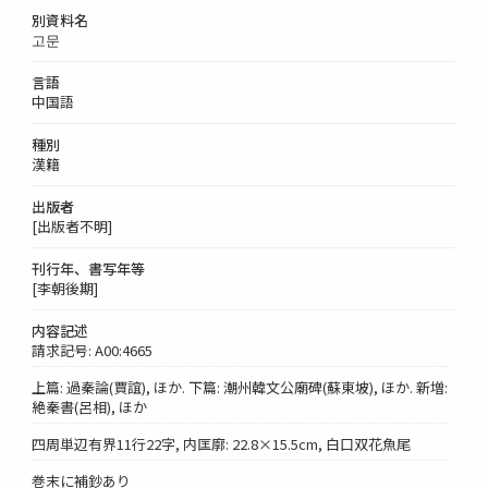
別資料名
고문
言語
中国語
種別
漢籍
出版者
[出版者不明]
刊行年、書写年等
[李朝後期]
内容記述
請求記号: A00:4665
上篇: 過秦論(賈誼), ほか. 下篇: 潮州韓文公廟碑(蘇東坡), ほか. 新増:
絶秦書(呂相), ほか
四周単辺有界11行22字, 内匡廓: 22.8×15.5cm, 白口双花魚尾
巻末に補鈔あり