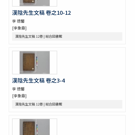
靜菴先生文集 8巻坿世系圖1巻年譜1巻
漢陰先生文稿 卷之10-12
朱子學的 2巻
時庵集 9巻
李 徳馨
醒翁先生遺稿 4巻
[李象鼎]
太虚亭集 3巻
漢陰先生文稿 12巻 | 総合図書館
䂖谷疏
袖香編 4巻
九天應元雷聲普化天尊説玉樞寳經 1巻首1巻坿符篆1巻
大韓明成皇后洪陵誌 1巻附記1巻
大慧普覺禪師書
演機新編 3巻
漢陰先生文稿 卷之3-4
八代文抄 (存31巻)
選英
李 徳馨
古文 2巻新増1巻
[李象鼎]
朝野會通
漢陰先生文稿 12巻 | 総合図書館
麗史提綱 23巻
元帥權公幸州大捷碑
訂老 2巻
金剛般若波羅蜜經 2巻 (存1巻)
江華地啚