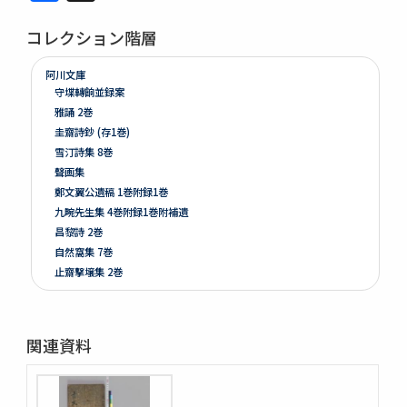
コレクション階層
阿川文庫
守堞轉餉並録案
雅誦 2巻
圭齋詩鈔 (存1巻)
雪汀詩集 8巻
聲画集
鄭文翼公遺稿 1巻附録1巻
九畹先生集 4巻附録1巻附補遺
昌黎詩 2巻
自然窩集 7巻
止齋撃壌集 2巻
江山文藻 2巻
晩香堂遺稿 4巻
恭默堂金先生文集 2巻附録1巻
関連資料
龍飛御天歌
大東詩選 12巻
漢陰先生文稿 12巻