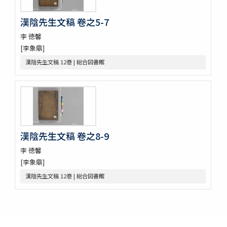
治郡㫖訣 : 居官大略
興海邑誌
漢陰先生文稿 卷之5-7
朝鮮地啚
李 徳馨
紀年便覧 8巻圖1巻
[李象鼎]
湖南邑誌
東國文獻備考 100巻首1巻
漢陰先生文稿 12巻 | 総合図書館
青野謾輯 (存9巻)
燕巖集熱河日記 5巻
纂圖互註周禮 12巻經圖1巻
新増東國輿地勝覽 55巻
漢陰先生文稿 卷之8-9
李 徳馨
[李象鼎]
漢陰先生文稿 12巻 | 総合図書館