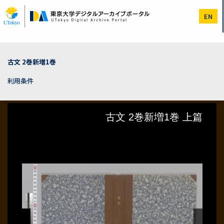
メ
イ
EN
ン
コ
ン
テ
ン
古文 2巻新増1巻
ツ
に
利用条件
移
動