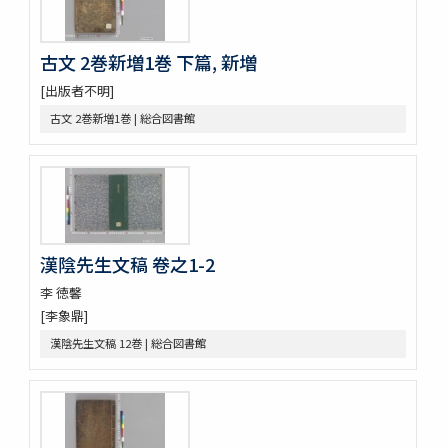
錦南先生集 5巻
潜谷先生遺稿 14巻
李忠武公全書 14巻首1巻
古文 2巻新増1巻 下篇, 新増
大陵遺稿 11巻
[出版者不明]
一嚢遺稿 2巻
月沙先生集 63巻附録5巻別集7巻
古文 2巻新増1巻 | 総合図書館
鶴谷集 9巻附録2巻附1巻
蘭雪軒集
韓客巾衍集 4巻
文谷集 28巻
藥泉集 34巻
華西文稿 1巻附1巻
漢陰先生文稿 卷之1-2
南大池歌
李 徳馨
體素集
遊山録 2巻
[李象鼎]
嘉林世稿 3巻附録1巻
漢陰先生文稿 12巻 | 総合図書館
菱山集 2巻附1巻
四溟堂大師集 7巻
三節遺稿 10巻附録1巻
玲瓏集 5巻
漫浪集 9巻