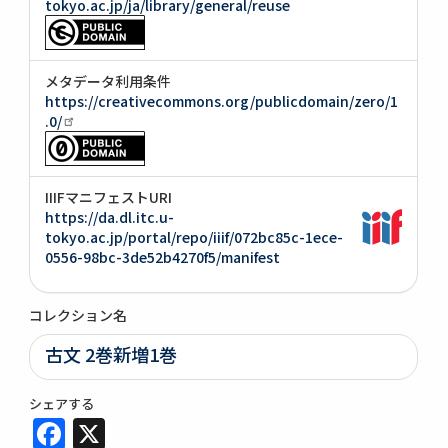
tokyo.ac.jp/ja/library/general/reuse
メタデータ利用条件
https://creativecommons.org/publicdomain/zero/1
.0/
IIIFマニフェストURI
https://da.dl.itc.u-
tokyo.ac.jp/portal/repo/iiif/072bc85c-1ece-
0556-98bc-3de52b4270f5/manifest
コレクション名
古文 2巻新増1巻
シェアする
Facebook
X