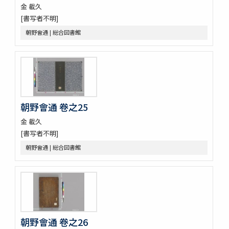
遊山録 2巻
金 載久
嘉林世稿 3巻附録1巻
[書写者不明]
菱山集 2巻附1巻
朝野會通 | 総合図書館
四溟堂大師集 7巻
三節遺稿 10巻附録1巻
玲瓏集 5巻
漫浪集 9巻
靜菴先生文集 8巻坿世系圖1巻年譜1巻
朱子學的 2巻
朝野會通 卷之25
時庵集 9巻
醒翁先生遺稿 4巻
金 載久
太虚亭集 3巻
[書写者不明]
䂖谷疏
朝野會通 | 総合図書館
袖香編 4巻
九天應元雷聲普化天尊説玉樞寳經 1巻首1巻坿符篆1巻
大韓明成皇后洪陵誌 1巻附記1巻
大慧普覺禪師書
演機新編 3巻
八代文抄 (存31巻)
選英
朝野會通 卷之26