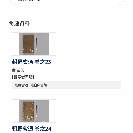
江山文藻 2巻
晩香堂遺稿 4巻
恭默堂金先生文集 2巻附録1巻
関連資料
龍飛御天歌
大東詩選 12巻
漢陰先生文稿 12巻
錦南先生集 5巻
潜谷先生遺稿 14巻
李忠武公全書 14巻首1巻
朝野會通 卷之23
大陵遺稿 11巻
金 載久
一嚢遺稿 2巻
[書写者不明]
月沙先生集 63巻附録5巻別集7巻
鶴谷集 9巻附録2巻附1巻
朝野會通 | 総合図書館
蘭雪軒集
韓客巾衍集 4巻
文谷集 28巻
藥泉集 34巻
華西文稿 1巻附1巻
南大池歌
朝野會通 卷之24
體素集