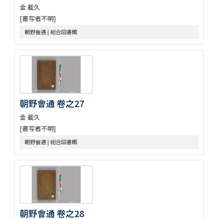
古文 2巻新増1巻
金 載久
朝野會通
[書写者不明]
麗史提綱 23巻
朝野會通 | 総合図書館
元帥權公幸州大捷碑
訂老 2巻
金剛般若波羅蜜經 2巻 (存1巻)
江華地啚
治郡㫖訣 : 居官大略
興海邑誌
朝鮮地啚
朝野會通 卷之27
紀年便覧 8巻圖1巻
金 載久
湖南邑誌
[書写者不明]
東國文獻備考 100巻首1巻
青野謾輯 (存9巻)
朝野會通 | 総合図書館
燕巖集熱河日記 5巻
纂圖互註周禮 12巻經圖1巻
新増東國輿地勝覽 55巻
朝野會通 卷之28