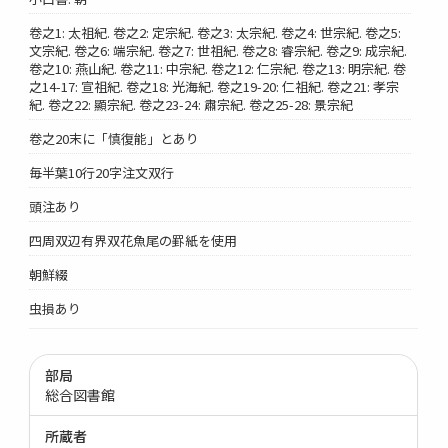
卷之1: 太祖紀. 卷之2: 定宗紀. 卷之3: 太宗紀. 卷之4: 世宗紀. 卷之5:
文宗紀. 卷之6: 端宗紀. 卷之7: 世祖紀. 卷之8: 睿宗紀. 卷之9: 成宗紀.
卷之10: 燕山紀. 卷之11: 中宗紀. 卷之12: 仁宗紀. 卷之13: 明宗紀. 卷
之14-17: 宣祖紀. 卷之18: 光海紀. 卷之19-20: 仁祖紀. 卷之21: 孝宗
紀. 卷之22: 顯宗紀. 卷之23-24: 肅宗紀. 卷之25-28: 景宗紀
卷之20末に「慎復能」とあり
毎半葉10行20字注文双行
頭注あり
四周双辺有界双花魚尾の罫紙を使用
朝鮮綴
虫損あり
部局
総合図書館
所蔵者