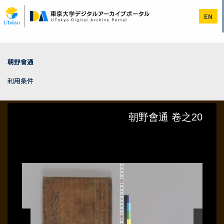
メ
イ
EN
ン
コ
ン
テ
ン
朝野會通
ツ
に
利用条件
移
動