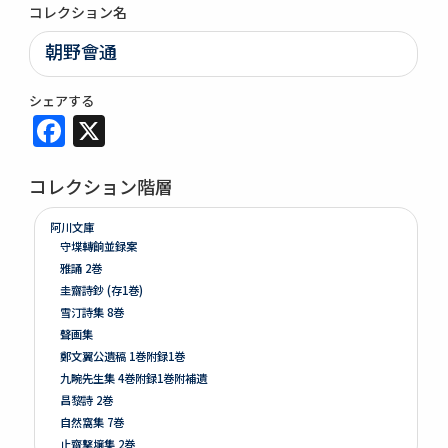
コレクション名
朝野會通
シェアする
Facebook
X
コレクション階層
阿川文庫
守堞轉餉並録案
雅誦 2巻
圭齋詩鈔 (存1巻)
雪汀詩集 8巻
聲画集
鄭文翼公遺稿 1巻附録1巻
九畹先生集 4巻附録1巻附補遺
昌黎詩 2巻
自然窩集 7巻
止齋撃壌集 2巻