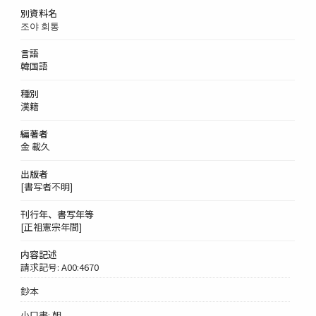
別資料名
조야 회통
言語
韓国語
種別
漢籍
編著者
金 載久
出版者
[書写者不明]
刊行年、書写年等
[正祖憲宗年間]
内容記述
請求記号: A00:4670
鈔本
小口書: 朝