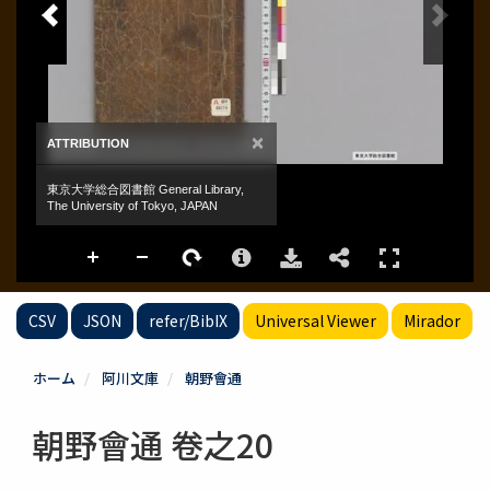
CSV
JSON
refer/BibIX
Universal Viewer
Mirador
ホーム
阿川文庫
朝野會通
朝野會通 卷之20