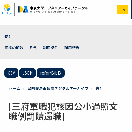
メ
イ
EN
ン
コ
ン
テ
ン
巻2
ツ
に
資料の解説
凡例
利用条件
利用報告
移
動
CSV
JSON
refer/BibIX
ホーム
皇明條法事類纂デジタルアーカイブ
巻2
[王府軍職犯該因公小過照文
職例罰贖還職]