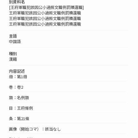
別資料名
[王府軍職犯該因公小過照文職例罰贖還職]
王府軍職犯該因公小過照文職例罰贖還職
王府軍職犯該因公小過照文職例罰贖還職
王府軍職犯該因公小過照文職例罰贖還職
言語
中国語
種別
漢籍
内容記述
冊：第1冊
巻：卷2
類：名例類
目：王府條例
条：第21條
画像（開始コマ）：該当なし