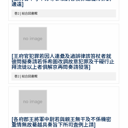
巻46
邊遠]
巻47
巻2 | 総合図書館
巻48
巻49
巻50
不分巻1
不分巻2
不分巻3
不分巻4
[王府官犯罪若因人連纍及過誤律該笞杖者就
不分巻5
彼問擬奏請若係希圖改調故意犯罪及干礙行止
不分巻6
拜流徒以上者俱解京再問奏請發落]
不分巻7
巻2 | 総合図書館
不分巻8
不分巻9
不分巻10
不分巻11
不分巻12
不分巻13
不分巻14
[各府郡王將軍中尉若與親王無干及不係機密
重情無故驀越具奏旨下所司査例上請]