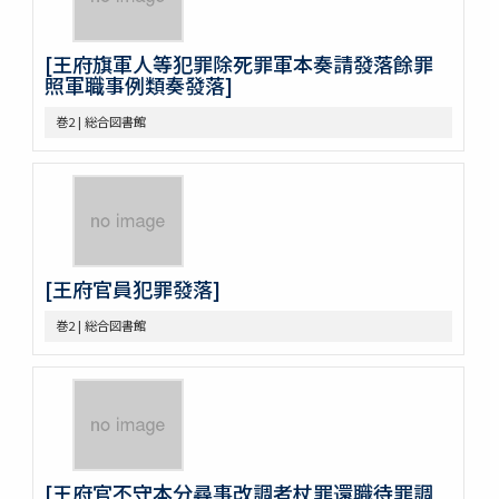
巻26
巻27
[王府旗軍人等犯罪除死罪軍本奏請發落餘罪
巻28
照軍職事例類奏發落]
巻29
巻30
巻2 | 総合図書館
巻31
巻32
巻33
巻34
巻35
巻36
巻37
[王府官員犯罪發落]
巻38
巻2 | 総合図書館
巻39
巻40
巻41
巻42
巻43
巻44
巻45
[王府官不守本分尋事改調者杖罪還職待罪調