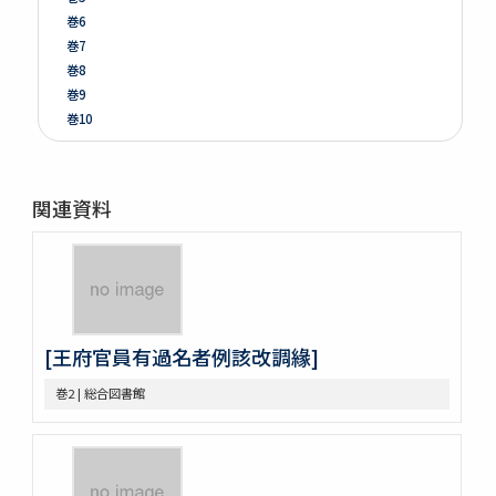
巻6
巻7
巻8
巻9
巻10
巻11
巻12
巻13
関連資料
巻14
巻15
巻16
巻17
巻18
巻19
[王府官員有過名者例該改調緣]
巻20
巻21
巻2 | 総合図書館
巻22
巻23
巻24
巻25