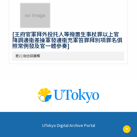
不分巻12
不分巻13
不分巻14
[王府官軍拜外投托人等撥置生事杖罪以上官
降調邊衞差操軍發邊衞充軍笞罪拜別項罪名俱
照常例發及官一體參奏]
巻2 | 総合図書館
UTokyo Digital Archive Portal
ペ
ー