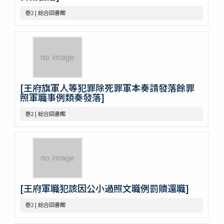
巻42
巻2 | 総合図書館
巻43
巻44
巻45
巻46
巻47
巻48
[王府旗軍人等犯罪除死罪軍本奏請發落餘罪
巻49
照軍職事例類奏發落]
巻50
不分巻1
巻2 | 総合図書館
不分巻2
不分巻3
不分巻4
不分巻5
不分巻6
不分巻7
[王府軍職犯該因公小過照文職例罰贖還職]
不分巻8
不分巻9
巻2 | 総合図書館
不分巻10
不分巻11