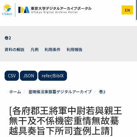
メ
イ
EN
ン
コ
ン
テ
ン
巻2
ツ
に
資料の解説
凡例
利用条件
利用報告
移
動
CSV
JSON
refer/BibIX
ホーム
皇明條法事類纂デジタルアーカイブ
巻2
[各府郡王將軍中尉若與親王
無干及不係機密重情無故驀
越具奏旨下所司査例上請]