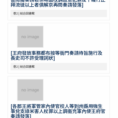
巻21
拜流徒以上者俱解京再問奏請發落]
巻22
巻2 | 総合図書館
巻23
巻24
巻25
巻26
巻27
巻28
巻29
[王府發放事務都布按等衙門奏請待旨施行及
巻30
長史司不許受理詞狀]
巻31
巻32
巻2 | 総合図書館
巻33
巻34
巻35
巻36
巻37
巻38
[各郡王將軍管家內使官校人等到州縣用強生
巻39
事兌支祿米害人杖罪以上調衞充軍內使王府官
巻40
奏請發落]
巻41