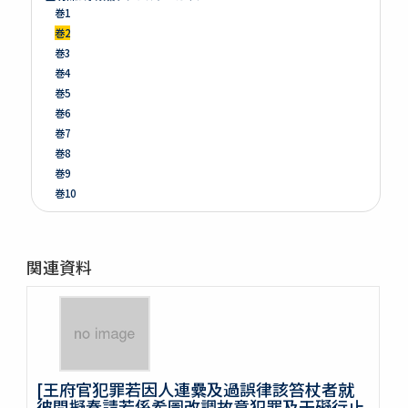
巻1
巻2
巻3
巻4
巻5
巻6
巻7
巻8
巻9
巻10
巻11
巻12
巻13
関連資料
巻14
巻15
巻16
巻17
巻18
巻19
[王府官犯罪若因人連纍及過誤律該笞杖者就
巻20
彼問擬奏請若係希圖改調故意犯罪及干礙行止