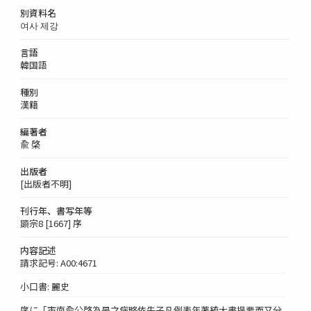
別資料名
여사 제강
言語
韓国語
種別
漢籍
編著者
兪 棨
出版者
[出版者不明]
刊行年、書写年等
顕宗8 [1667] 序
内容記述
請求記号: A00:4671
小口書: 麗史
序に「市南兪公棨為是之病略依朱子凡例表年著統大書提要而又分