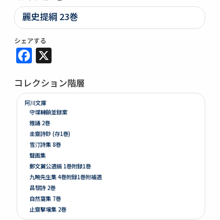
麗史提綱 23巻
シェアする
Facebook
X
コレクション階層
阿川文庫
守堞轉餉並録案
雅誦 2巻
圭齋詩鈔 (存1巻)
雪汀詩集 8巻
聲画集
鄭文翼公遺稿 1巻附録1巻
九畹先生集 4巻附録1巻附補遺
昌黎詩 2巻
自然窩集 7巻
止齋撃壌集 2巻
江山文藻 2巻