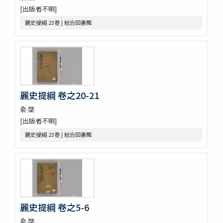
嘉林世稿 3巻附録1巻
[出版者不明]
菱山集 2巻附1巻
麗史提綱 23巻 | 総合図書館
四溟堂大師集 7巻
三節遺稿 10巻附録1巻
玲瓏集 5巻
漫浪集 9巻
靜菴先生文集 8巻坿世系圖1巻年譜1巻
朱子學的 2巻
麗史提綱 卷之20-21
時庵集 9巻
醒翁先生遺稿 4巻
兪 棨
太虚亭集 3巻
[出版者不明]
䂖谷疏
麗史提綱 23巻 | 総合図書館
袖香編 4巻
九天應元雷聲普化天尊説玉樞寳經 1巻首1巻坿符篆1巻
大韓明成皇后洪陵誌 1巻附記1巻
大慧普覺禪師書
演機新編 3巻
八代文抄 (存31巻)
選英
麗史提綱 卷之5-6
古文 2巻新増1巻
兪 棨