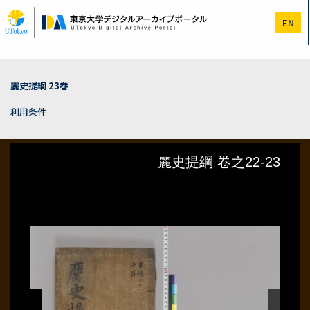
メ
イ
EN
ン
コ
ン
テ
ン
麗史提綱 23巻
ツ
に
利用条件
移
動