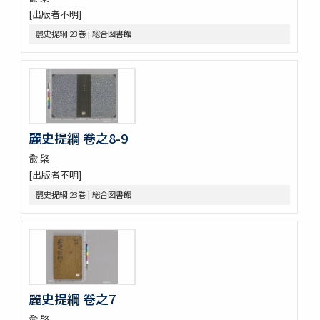
朝野會通
[出版者不明]
麗史提綱 23巻
麗史提綱 23巻 | 総合図書館
元帥權公幸州大捷碑
訂老 2巻
金剛般若波羅蜜經 2巻 (存1巻)
江華地啚
治郡㫖訣 : 居官大略
興海邑誌
朝鮮地啚
麗史提綱 卷之8-9
紀年便覧 8巻圖1巻
兪 棨
湖南邑誌
[出版者不明]
東國文獻備考 100巻首1巻
青野謾輯 (存9巻)
麗史提綱 23巻 | 総合図書館
燕巖集熱河日記 5巻
纂圖互註周禮 12巻經圖1巻
新増東國輿地勝覽 55巻
麗史提綱 卷之7
兪 棨