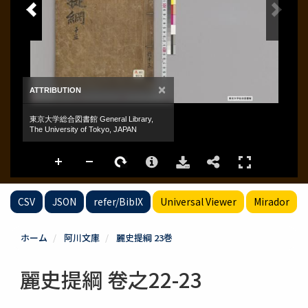
CSV
JSON
refer/BibIX
Universal Viewer
Mirador
ホーム
阿川文庫
麗史提綱 23巻
麗史提綱 卷之22-23