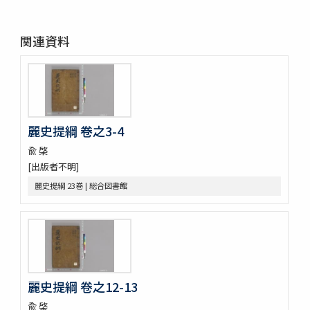
晩香堂遺稿 4巻
恭默堂金先生文集 2巻附録1巻
関連資料
龍飛御天歌
大東詩選 12巻
漢陰先生文稿 12巻
錦南先生集 5巻
潜谷先生遺稿 14巻
李忠武公全書 14巻首1巻
麗史提綱 卷之3-4
大陵遺稿 11巻
兪 棨
一嚢遺稿 2巻
[出版者不明]
月沙先生集 63巻附録5巻別集7巻
鶴谷集 9巻附録2巻附1巻
麗史提綱 23巻 | 総合図書館
蘭雪軒集
韓客巾衍集 4巻
文谷集 28巻
藥泉集 34巻
華西文稿 1巻附1巻
南大池歌
麗史提綱 卷之12-13
體素集
遊山録 2巻
兪 棨