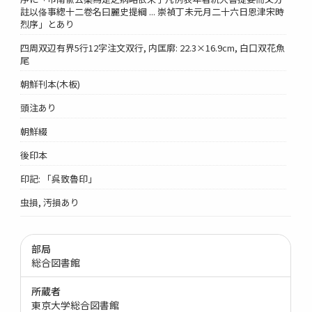
註以俻事緫十二卷名曰麗史提綱 ... 崇禎丁未元月二十六日恩津宋時
烈序」とあり
四周双辺有界5行12字注文双行, 内匡廓: 22.3×16.9cm, 白口双花魚
尾
朝鮮刊本(木板)
頭注あり
朝鮮綴
後印本
印記: 「呉致魯印」
虫損, 汚損あり
部局
総合図書館
所蔵者
東京大学総合図書館