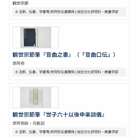
観世宗節
B 注釈、伝書、学書等/小鼓伝書
B 注釈、伝書、学書等/世阿弥伝書関係 | 総合文化研究科・教養学部
B 注釈、伝書、学書等/大鼓伝書
B 注釈、伝書、学書等/太鼓伝書
B 注釈、伝書、学書等/家系図
B 注釈、伝書、学書等/注釈
B 注釈、伝書、学書等/随筆・考証・故実
B 注釈、伝書、学書等/その他
観世宗節筆『音曲之書』（「音曲口伝」）
C 付
C 付/型付
世阿弥
C 付/謡
B 注釈、伝書、学書等/世阿弥伝書関係 | 総合文化研究科・教養学部
C 付/脇
C 付/笛
C 付/小鼓
C 付/大鼓
C 付/太鼓
C 付/四拍子
観世宗節筆『世子六十以後申楽談儀』
C 付/装束・作物他
D 史料
世阿弥談・元能記
D 史料/作者付
B 注釈、伝書、学書等/世阿弥伝書関係 | 総合文化研究科・教養学部
D 史料/免状（申請書・礼状）