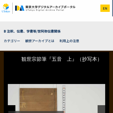
メ
イ
EN
ン
コ
ン
テ
ン
B 注釈、伝書、学書等/世阿弥伝書関係
ツ
に
カテゴリー
観世アーカイブとは
利用上の注意
移
動