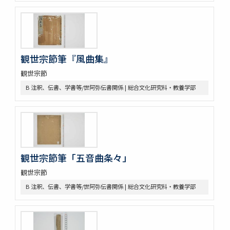
D 史料/勧進能
D 史料/名寄
D 史料/名鑑
D 史料/書上
D 史料/書状・雑
観世宗節筆『風曲集』
D 史料/由緒書
観世宗節
D 史料/番組
D 史料/絵図
B 注釈、伝書、学書等/世阿弥伝書関係 | 総合文化研究科・教養学部
D 史料/記録
D 史料/装束・作物他
D 史料/面・装束等目録
D 史料/その他
E 狂言
E 狂言/本狂言
観世宗節筆「五音曲条々」
E 狂言/本狂言（和泉流）
観世宗節
E 狂言/本狂言（鷺流）
E 狂言/本狂言（大蔵流）
B 注釈、伝書、学書等/世阿弥伝書関係 | 総合文化研究科・教養学部
E 狂言/狂言記系諸本
E 狂言/間狂言
E 狂言/付