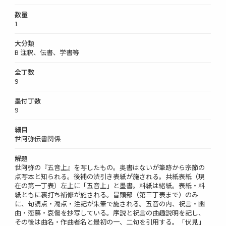
数量
1
大分類
B 注釈、伝書、学書等
全丁数
9
墨付丁数
9
細目
世阿弥伝書関係
解題
世阿弥の『五音上』を写したもの。奥書はないが筆跡から宗節の
点写本と知られる。後補の渋引き表紙が施される。共紙表紙（現
在の第一丁表）左上に「五音上」と墨書。料紙は緒紙。表紙・料
紙ともに裏打ち補修が施される。冒頭部（第三丁表まで）のみ
に、句読点・濁点・注記が朱筆で施される。五音の内、祝言・幽
曲・恋慕・哀傷を抄写している。序説と祝言の曲趣説明を記し、
その後は曲名・作曲者名と最初の一、二句を引用する。「伏見」