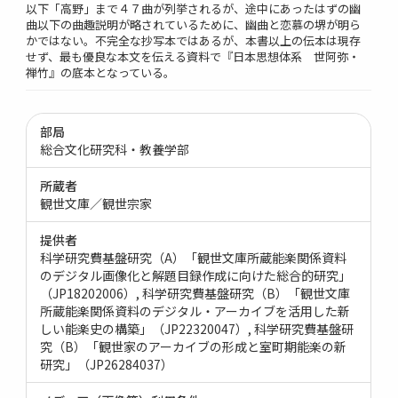
以下「高野」まで４７曲が列挙されるが、途中にあったはずの幽
曲以下の曲趣説明が略されているために、幽曲と恋慕の堺が明ら
かではない。不完全な抄写本ではあるが、本書以上の伝本は現存
せず、最も優良な本文を伝える資料で『日本思想体系 世阿弥・
禅竹』の底本となっている。
部局
総合文化研究科・教養学部
所蔵者
観世文庫／観世宗家
提供者
科学研究費基盤研究（A）「観世文庫所蔵能楽関係資料
のデジタル画像化と解題目録作成に向けた総合的研究」
（JP18202006）
科学研究費基盤研究（B）「観世文庫
所蔵能楽関係資料のデジタル・アーカイブを活用した新
しい能楽史の構築」（JP22320047）
科学研究費基盤研
究（B）「観世家のアーカイブの形成と室町期能楽の新
研究」（JP26284037）