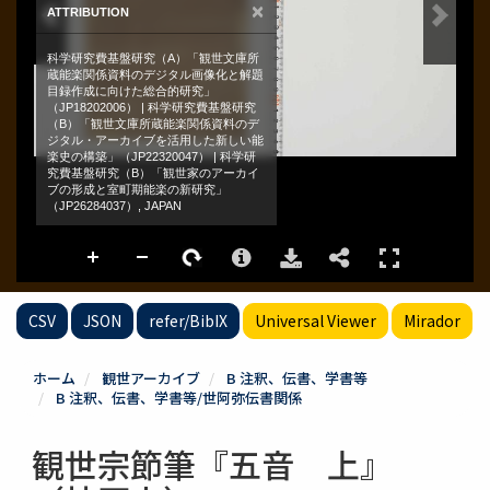
CSV
JSON
refer/BibIX
Universal Viewer
Mirador
ホーム
観世アーカイブ
B 注釈、伝書、学書等
B 注釈、伝書、学書等/世阿弥伝書関係
観世宗節筆『五音 上』