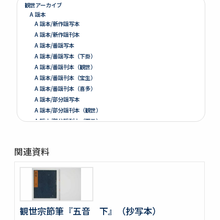
観世アーカイブ
A 謡本
A 謡本/新作謡写本
A 謡本/新作謡刊本
A 謡本/番謡写本
A 謡本/番謡写本（下掛）
A 謡本/番謡刊本（観世）
A 謡本/番謡刊本（宝生）
A 謡本/番謡刊本（喜多）
A 謡本/部分謡写本
A 謡本/部分謡刊本（観世）
A 謡本/部分謡刊本（下掛）
A 謡本/その他
B 注釈、伝書、学書等
関連資料
B 注釈、伝書、学書等/世阿弥伝書関係
B 注釈、伝書、学書等/世阿弥自筆本
B 注釈、伝書、学書等/元章伝書
B 注釈、伝書、学書等/能伝書
B 注釈、伝書、学書等/翁伝書
B 注釈、伝書、学書等/謡伝書
観世宗節筆『五音 下』（抄写本）
B 注釈、伝書、学書等/笛伝書