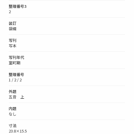
整理番号3
2
装訂
袋綴
写刊
写本
写刊年代
室町期
整理番号
1 / 2 / 2
外題
五音 上
内題
なし
寸法
23.8×15.5