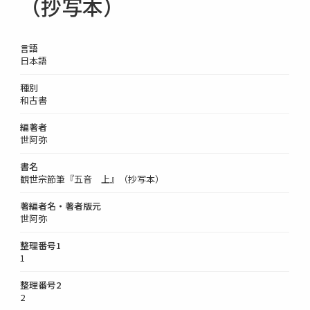
（抄写本）
言語
日本語
種別
和古書
編著者
世阿弥
書名
観世宗節筆『五音 上』（抄写本）
著編者名・著者版元
世阿弥
整理番号1
1
整理番号2
2