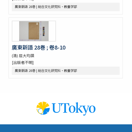
伊藤圭介履歴
廣東新語 28巻 | 総合文化研究科・教養学部
救荒本草啓蒙 / 小野蕙蕙口授 ; 小野彦安録
救荒野譜記聞
艸木圖説 / 飯沼慾齋著 ; 田中芳男, 小野職愨増訂
本草圖譜 / 潅園岩崎常正著 ; 飯田藏太郎編纂
本草圖譜 / 岩崎常正著
瓶史草木備考
廣東新語 28巻 ; 卷8-10
植物漢名鑑
草木異名集
(清) 屈大均譔
[和]朝本草
[出版者不明]
寫生本草書
廣東新語 28巻 | 総合文化研究科・教養学部
詩経草木觧 / 小野蕙畝識孝選
香山采種 / 鶴鳴竹内又玄 [撰]
有用植物圖説 / 田中芳男, 小野職愨撰 ; 曲直瀬愛, 小森頼信校 ; 服部
雪斎図画
古今要覽稿 / [屋代弘賢著]
梅品 / 怡顔齋松岡先生著
小金井櫻花圖説 / 三好學著
世事畫報
日本竹譜 / 片山直人著 ; 中島仰山画
竹譜 / (清) 陳鼎著 ; (清) 潘宗洛校