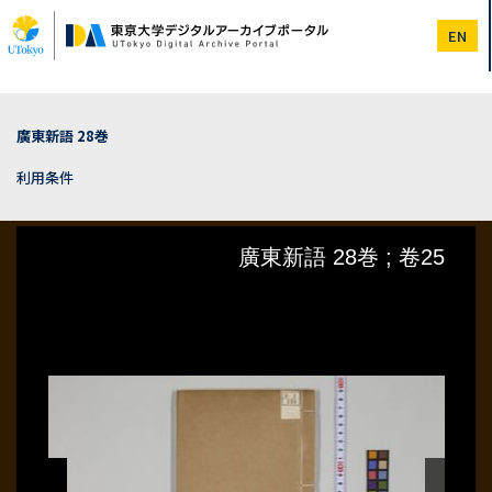
メ
イ
EN
ン
コ
ン
テ
ン
廣東新語 28巻
ツ
に
利用条件
移
動