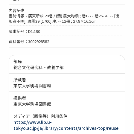
内容記述
書誌情報：廣東新語 28巻 / (清) 屈大均譔 ; 卷1-2 - 卷26-28. -- [出
版者不明], 康煕39 [1700] 序. -- 12冊 ; 27.8×16.2cm.
請求記号：D1:190
資料番号：3002928582
部局
総合文化研究科・教養学部
所蔵者
東京大学駒場図書館
提供者
東京大学駒場図書館
メディア（画像等）利用条件
https://www.lib.u-
tokyo.ac.jp/ja/library/contents/archives-top/reuse