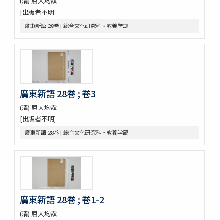
(清) 屈大均譔
救荒野譜 1巻補遺1巻坿救荒辟穀諸方
[出版者不明]
灌園草木識 6巻
廣東新語 28巻 | 総合文化研究科・教養学部
南方草木状 3巻坿桂海草木志
Alle de plaaten en de vruchten
坂本浩然菌譜
茘枝譜 : 七篇第一
天工開物 3巻
嶺表録異 3巻
廣東新語 28巻 ; 卷3
南産志
續脩臺灣府志
(清) 屈大均譔
中山傳信録 6巻/ (清) 徐葆光纂
[出版者不明]
廣東新語 28巻
廣東新語 28巻 | 総合文化研究科・教養学部
農政全書 60巻
農桑輯要 7巻
花暦百詠 2巻坿百花賦考百花和稱
事物異名録 40巻
重刊巣氏諸病源候緫論 50巻 (存45巻)
遠西醫方名物考 36巻補遺9巻
廣東新語 28巻 ; 卷1-2
延喜式 50巻
資源科学研究所旧蔵本草書コレクション（国文研デジタル化分）
(清) 屈大均譔