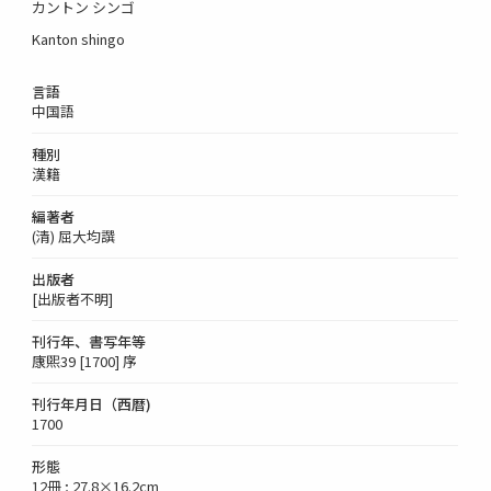
カントン シンゴ
Kanton shingo
言語
中国語
種別
漢籍
編著者
(清) 屈大均譔
出版者
[出版者不明]
刊行年、書写年等
康煕39 [1700] 序
刊行年月日（西暦)
1700
形態
12冊 ; 27.8×16.2cm