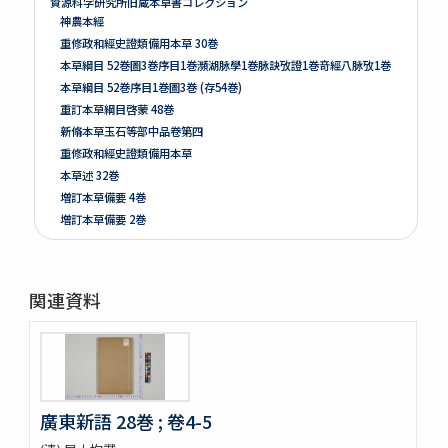
資源科学研究所旧蔵本草書コレクション
神農本經
重修政和經史證類備用本草 30巻
本草綱目 52巻圖3巻序目1巻瀕湖脉學1巻脉訣攷證1巻竒經八脉攷1巻
本草綱目 52巻序目1巻圖3巻 (存54巻)
重訂本草綱目啓蒙 48巻
新脩本草玉石等部中品卷第四
重修政和經史證類備用本草
本草述 32巻
増訂本草備要 4巻
増訂本草備要 2巻
本草彙言 20巻 (存15巻)
本草滙 18巻圖2巻 (存18巻)
本草詩箋 10巻
関連資料
昆蟲草木略 2巻
爾雅註疏 11巻
格致鏡原 100巻
類林新咏 36巻
藥性本草約言 4巻
廣東新語 28巻 ; 卷4-5
開拓使官園動植品類簿
周憲王救荒本草 14巻補遺1巻救荒野譜1巻補遺1巻