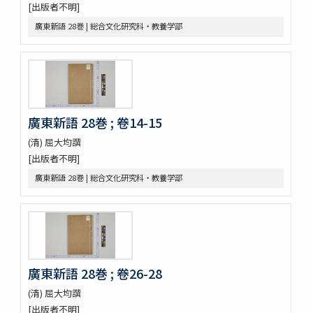
神農本草経
[出版者不明]
紹興校定經史證類備急本草 / 王繼先[ほか編]
廣東新語 28巻 | 総合文化研究科・教養学部
本草綱目 52巻序目1巻圖3巻瀕湖脉學1巻奇經八脉攷1巻脉訣攷證1巻
坿本草綱目拾遺10巻坿本草萬方鍼線8巻 / (明) 李時珍撰輯 ; (清) 呉毓
昌較訂
本草求眞 12巻序目圖1巻 / (清) 黄宮繍纂呈 ; (清) 黄宮黻校訂 ; (清)
黄學昌 [ほか] 校字
本草和名索引
本草從新 18巻總義1巻 / (清) 呉儀洛 [撰]
廣東新語 28巻 ; 卷14-15
本草通玄
(清) 屈大均譔
袖珍鑑本草綱目 / [前田利保著]
[出版者不明]
魚類, 禽類, 草木, 和漢譯名
三物考
廣東新語 28巻 | 総合文化研究科・教養学部
大成真寫譜
紫藤園攷證 / 源翠嶽鑒定
有毒便覧
毒品便覧
田中芳男君七六展覽會記念誌
錦窠翁耋筵誌
廣東新語 28巻 ; 卷26-28
錦窠翁九十賀壽博物會誌 / 伊藤篤太郎編
(清) 屈大均譔
多識會誌
[出版者不明]