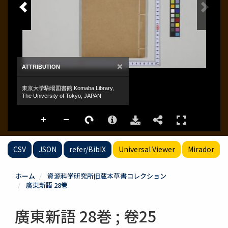
CSV
JSON
refer/BibIX
Universal Viewer
Mirador
ホーム
資源科学研究所旧蔵本草書コレクション
廣東新語 28巻
廣東新語 28巻 ; 卷25