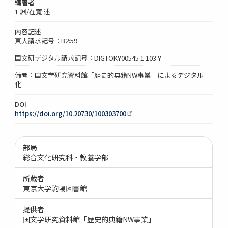
編著者
1 淵/在寛 述
内容記述
東大請求記号：B2:59
国文研デジタル請求記号：DIGTOKY00545 1 103 Y
備考：国文学研究資料館「歴史的典籍NW事業」によるデジタル
化
DOI
https://doi.org/10.20730/100303700
部局
総合文化研究科・教養学部
所蔵者
東京大学駒場図書館
提供者
国文学研究資料館「歴史的典籍NW事業」