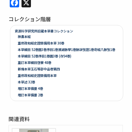
Facebook
X
コレクション階層
資源科学研究所旧蔵本草書コレクション
神農本經
重修政和經史證類備用本草 30巻
本草綱目 52巻圖3巻序目1巻瀕湖脉學1巻脉訣攷證1巻竒經八脉攷1巻
本草綱目 52巻序目1巻圖3巻 (存54巻)
重訂本草綱目啓蒙 48巻
新脩本草玉石等部中品卷第四
重修政和經史證類備用本草
本草述 32巻
増訂本草備要 4巻
増訂本草備要 2巻
本草彙言 20巻 (存15巻)
本草滙 18巻圖2巻 (存18巻)
本草詩箋 10巻
関連資料
昆蟲草木略 2巻
爾雅註疏 11巻