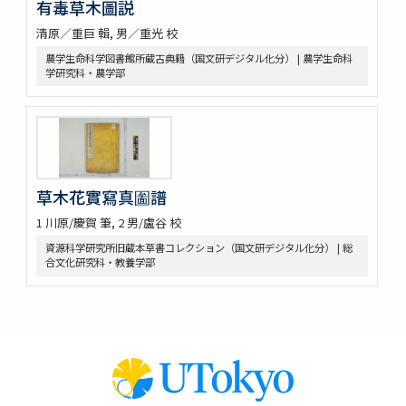
有毒草木圖説
田中芳男君七六展覽會記念誌
清原／重巨 輯, 男／重光 校
錦窠翁耋筵誌
錦窠翁九十賀壽博物會誌 / 伊藤篤太郎編
農学生命科学図書館所蔵古典籍（国文研デジタル化分） | 農学生命科
学研究科・農学部
多識會誌
伊藤圭介履歴
救荒本草啓蒙 / 小野蕙蕙口授 ; 小野彦安録
救荒野譜記聞
艸木圖説 / 飯沼慾齋著 ; 田中芳男, 小野職愨増訂
本草圖譜 / 潅園岩崎常正著 ; 飯田藏太郎編纂
草木花實寫真圗譜
本草圖譜 / 岩崎常正著
瓶史草木備考
1 川原/慶賀 筆, 2 男/盧谷 校
植物漢名鑑
資源科学研究所旧蔵本草書コレクション（国文研デジタル化分） | 総
草木異名集
合文化研究科・教養学部
[和]朝本草
寫生本草書
詩経草木觧 / 小野蕙畝識孝選
香山采種 / 鶴鳴竹内又玄 [撰]
有用植物圖説 / 田中芳男, 小野職愨撰 ; 曲直瀬愛, 小森頼信校 ; 服部
雪斎図画
古今要覽稿 / [屋代弘賢著]