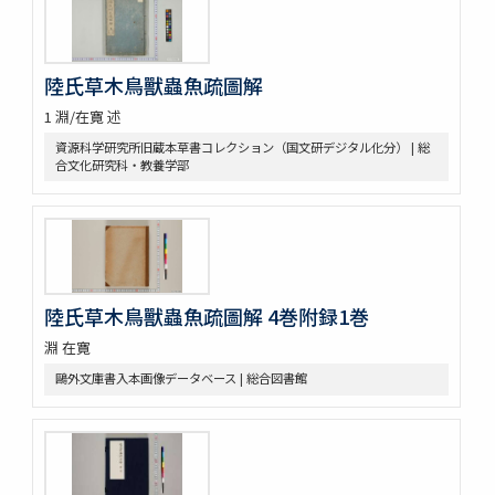
格致鏡原 100巻
類林新咏 36巻
藥性本草約言 4巻
陸氏草木鳥獸蟲魚疏圖解
開拓使官園動植品類簿
周憲王救荒本草 14巻補遺1巻救荒野譜1巻補遺1巻
1 淵/在寛 述
救荒野譜 1巻補遺1巻坿救荒辟穀諸方
資源科学研究所旧蔵本草書コレクション（国文研デジタル化分） | 総
灌園草木識 6巻
合文化研究科・教養学部
南方草木状 3巻坿桂海草木志
Alle de plaaten en de vruchten
坂本浩然菌譜
茘枝譜 : 七篇第一
天工開物 3巻
嶺表録異 3巻
陸氏草木鳥獸蟲魚疏圖解 4巻附録1巻
南産志
淵 在寛
續脩臺灣府志
中山傳信録 6巻/ (清) 徐葆光纂
鷗外文庫書入本画像データベース | 総合図書館
廣東新語 28巻
農政全書 60巻
農桑輯要 7巻
花暦百詠 2巻坿百花賦考百花和稱
事物異名録 40巻