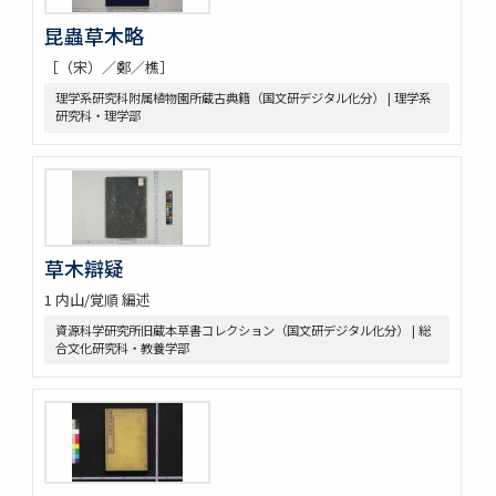
重刊巣氏諸病源候緫論 50巻 (存45巻)
昆蟲草木略
遠西醫方名物考 36巻補遺9巻
［（宋）／鄭／樵］
延喜式 50巻
資源科学研究所旧蔵本草書コレクション（国文研デジタル化分）
理学系研究科附属植物園所蔵古典籍（国文研デジタル化分） | 理学系
研究科・理学部
神農本草経
紹興校定經史證類備急本草 / 王繼先[ほか編]
本草綱目 52巻序目1巻圖3巻瀕湖脉學1巻奇經八脉攷1巻脉訣攷證1巻
坿本草綱目拾遺10巻坿本草萬方鍼線8巻 / (明) 李時珍撰輯 ; (清) 呉毓
昌較訂
本草求眞 12巻序目圖1巻 / (清) 黄宮繍纂呈 ; (清) 黄宮黻校訂 ; (清)
黄學昌 [ほか] 校字
草木辯疑
本草和名索引
本草從新 18巻總義1巻 / (清) 呉儀洛 [撰]
1 内山/覚順 編述
本草通玄
資源科学研究所旧蔵本草書コレクション（国文研デジタル化分） | 総
袖珍鑑本草綱目 / [前田利保著]
合文化研究科・教養学部
魚類, 禽類, 草木, 和漢譯名
三物考
大成真寫譜
紫藤園攷證 / 源翠嶽鑒定
有毒便覧
毒品便覧