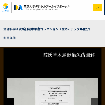
メ
イ
EN
ン
コ
ン
テ
ン
資源科学研究所旧蔵本草書コレクション（国文研デジタル化分）
ツ
に
利用条件
移
動