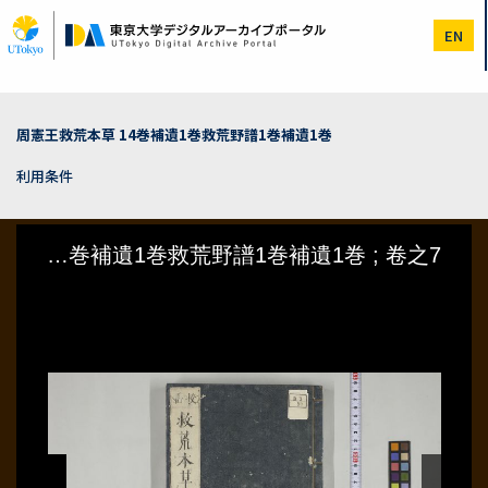
メ
イ
EN
ン
コ
ン
テ
ン
周憲王救荒本草 14巻補遺1巻救荒野譜1巻補遺1巻
ツ
に
利用条件
移
動