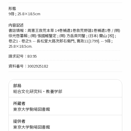
形態
9冊 ; 25.8×18.5cm
内容記述
書誌情報：周憲王救荒本草 14巻補遺1巻救荒野譜1巻補遺1巻 / (明)
徐光啓纂輯 ; (明) 張國維鑒定 ; (明) 方岳貢同鑒 ; (日本) 蘭山 [校] ;
卷之1 - 卷之9. -- 長松堂大路次郎右衛門, 寛政11[1799]. -- 9冊 ;
25.8×18.5cm.
請求記号：B3:95
資料番号：3002925182
部局
総合文化研究科・教養学部
所蔵者
東京大学駒場図書館
提供者
東京大学駒場図書館