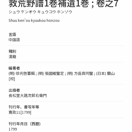
救荒野譜1巻補遺1巻 ; 卷之7
シュウ ケンオウ キュウコウ ホンゾウ
Shuu ken'ou kyuukou honzou
言語
中国語
種別
漢籍
編著者
(明) 徐光啓纂輯 ; (明) 張國維鑒定 ; (明) 方岳貢同鑒 ; (日本) 蘭山
[校]
出版者
長松堂大路次郎右衛門
刊行年、書写年等
寛政11[1799]
刊行年月日（西暦)
1799