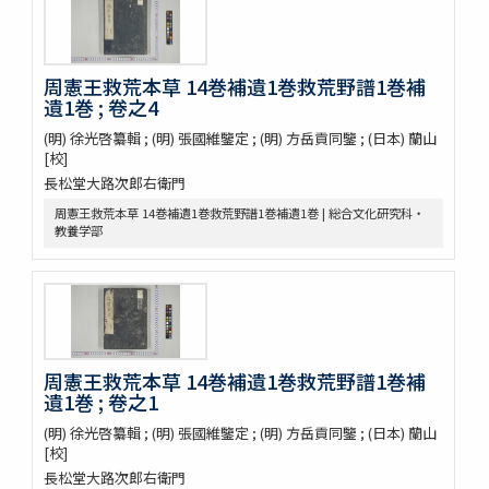
格致鏡原 100巻
類林新咏 36巻
藥性本草約言 4巻
周憲王救荒本草 14巻補遺1巻救荒野譜1巻補
開拓使官園動植品類簿
遺1巻 ; 卷之4
周憲王救荒本草 14巻補遺1巻救荒野譜1巻補遺1巻
救荒野譜 1巻補遺1巻坿救荒辟穀諸方
(明) 徐光啓纂輯 ; (明) 張國維鑒定 ; (明) 方岳貢同鑒 ; (日本) 蘭山
灌園草木識 6巻
[校]
南方草木状 3巻坿桂海草木志
長松堂大路次郎右衛門
Alle de plaaten en de vruchten
周憲王救荒本草 14巻補遺1巻救荒野譜1巻補遺1巻 | 総合文化研究科・
坂本浩然菌譜
教養学部
茘枝譜 : 七篇第一
天工開物 3巻
嶺表録異 3巻
南産志
續脩臺灣府志
中山傳信録 6巻/ (清) 徐葆光纂
周憲王救荒本草 14巻補遺1巻救荒野譜1巻補
廣東新語 28巻
遺1巻 ; 卷之1
農政全書 60巻
(明) 徐光啓纂輯 ; (明) 張國維鑒定 ; (明) 方岳貢同鑒 ; (日本) 蘭山
農桑輯要 7巻
[校]
花暦百詠 2巻坿百花賦考百花和稱
長松堂大路次郎右衛門