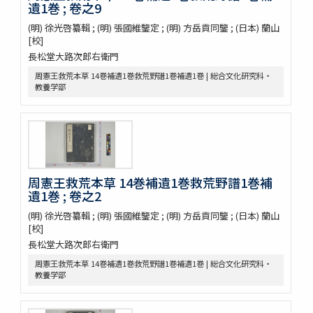
遺1巻 ; 卷之9
田中芳男君七六展覽會記念誌
(明) 徐光啓纂輯 ; (明) 張國維鑒定 ; (明) 方岳貢同鑒 ; (日本) 蘭山
錦窠翁耋筵誌
[校]
錦窠翁九十賀壽博物會誌 / 伊藤篤太郎編
長松堂大路次郎右衛門
多識會誌
伊藤圭介履歴
周憲王救荒本草 14巻補遺1巻救荒野譜1巻補遺1巻 | 総合文化研究科・
教養学部
救荒本草啓蒙 / 小野蕙蕙口授 ; 小野彦安録
救荒野譜記聞
艸木圖説 / 飯沼慾齋著 ; 田中芳男, 小野職愨増訂
本草圖譜 / 潅園岩崎常正著 ; 飯田藏太郎編纂
本草圖譜 / 岩崎常正著
瓶史草木備考
周憲王救荒本草 14巻補遺1巻救荒野譜1巻補
植物漢名鑑
遺1巻 ; 卷之2
草木異名集
[和]朝本草
(明) 徐光啓纂輯 ; (明) 張國維鑒定 ; (明) 方岳貢同鑒 ; (日本) 蘭山
[校]
寫生本草書
長松堂大路次郎右衛門
詩経草木觧 / 小野蕙畝識孝選
香山采種 / 鶴鳴竹内又玄 [撰]
周憲王救荒本草 14巻補遺1巻救荒野譜1巻補遺1巻 | 総合文化研究科・
有用植物圖説 / 田中芳男, 小野職愨撰 ; 曲直瀬愛, 小森頼信校 ; 服部
教養学部
雪斎図画
古今要覽稿 / [屋代弘賢著]