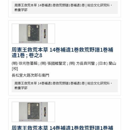
事物異名録 40巻
周憲王救荒本草 14巻補遺1巻救荒野譜1巻補遺1巻 | 総合文化研究科・
重刊巣氏諸病源候緫論 50巻 (存45巻)
教養学部
遠西醫方名物考 36巻補遺9巻
延喜式 50巻
資源科学研究所旧蔵本草書コレクション（国文研デジタル化分）
神農本草経
紹興校定經史證類備急本草 / 王繼先[ほか編]
本草綱目 52巻序目1巻圖3巻瀕湖脉學1巻奇經八脉攷1巻脉訣攷證1巻
周憲王救荒本草 14巻補遺1巻救荒野譜1巻補
坿本草綱目拾遺10巻坿本草萬方鍼線8巻 / (明) 李時珍撰輯 ; (清) 呉毓
遺1巻 ; 卷之8
昌較訂
本草求眞 12巻序目圖1巻 / (清) 黄宮繍纂呈 ; (清) 黄宮黻校訂 ; (清)
(明) 徐光啓纂輯 ; (明) 張國維鑒定 ; (明) 方岳貢同鑒 ; (日本) 蘭山
黄學昌 [ほか] 校字
[校]
本草和名索引
長松堂大路次郎右衛門
本草從新 18巻總義1巻 / (清) 呉儀洛 [撰]
周憲王救荒本草 14巻補遺1巻救荒野譜1巻補遺1巻 | 総合文化研究科・
本草通玄
教養学部
袖珍鑑本草綱目 / [前田利保著]
魚類, 禽類, 草木, 和漢譯名
三物考
大成真寫譜
紫藤園攷證 / 源翠嶽鑒定
有毒便覧
周憲王救荒本草 14巻補遺1巻救荒野譜1巻補
毒品便覧