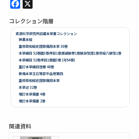
Facebook
X
コレクション階層
資源科学研究所旧蔵本草書コレクション
神農本經
重修政和經史證類備用本草 30巻
本草綱目 52巻圖3巻序目1巻瀕湖脉學1巻脉訣攷證1巻竒經八脉攷1巻
本草綱目 52巻序目1巻圖3巻 (存54巻)
重訂本草綱目啓蒙 48巻
新脩本草玉石等部中品卷第四
重修政和經史證類備用本草
本草述 32巻
増訂本草備要 4巻
増訂本草備要 2巻
本草彙言 20巻 (存15巻)
本草滙 18巻圖2巻 (存18巻)
本草詩箋 10巻
関連資料
昆蟲草木略 2巻
爾雅註疏 11巻