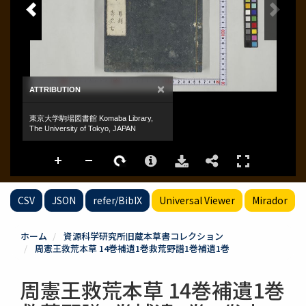
CSV
JSON
refer/BibIX
Universal Viewer
Mirador
ホーム
資源科学研究所旧蔵本草書コレクション
周憲王救荒本草 14巻補遺1巻救荒野譜1巻補遺1巻
周憲王救荒本草 14巻補遺1巻