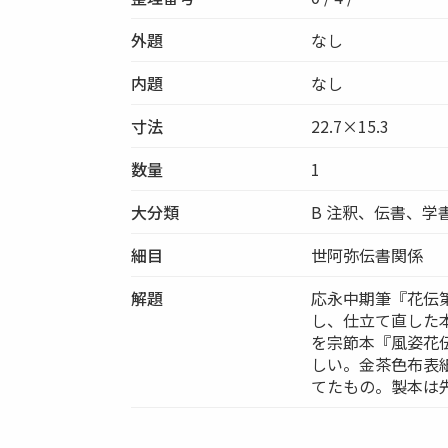
外題
なし
内題
なし
寸法
22.7×15.3
数量
1
大分類
B 注釈、伝書、学
細目
世阿弥伝書関係
解題
応永中期筆『花伝
し、仕立て直した
を宗節本『風姿花伝
しい。金茶色布表
てたもの。製本は