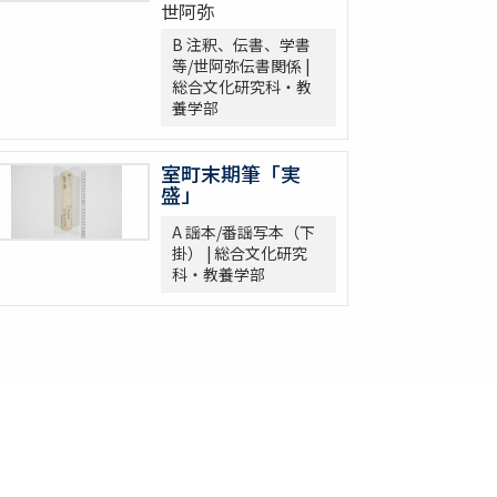
世阿弥
B 注釈、伝書、学書
等/世阿弥伝書関係 |
総合文化研究科・教
養学部
室町末期筆「実
盛」
A 謡本/番謡写本（下
掛） | 総合文化研究
科・教養学部