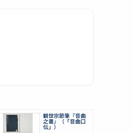
観世宗節筆『音曲
之書』（「音曲口
伝」）