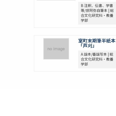
B 注釈、伝書、学書
B 注釈、伝書、学書等/能伝書
等/世阿弥自筆本 | 総
B 注釈、伝書、学書等/翁伝書
合文化研究科・教養
B 注釈、伝書、学書等/謡伝書
学部
B 注釈、伝書、学書等/笛伝書
B 注釈、伝書、学書等/小鼓伝書
B 注釈、伝書、学書等/大鼓伝書
室町末期筆半紙本
B 注釈、伝書、学書等/太鼓伝書
「芦刈」
B 注釈、伝書、学書等/家系図
A 謡本/番謡写本 | 総
B 注釈、伝書、学書等/注釈
合文化研究科・教養
B 注釈、伝書、学書等/随筆・考証・故実
学部
B 注釈、伝書、学書等/その他
C 付
C 付/型付
C 付/謡
C 付/脇
C 付/笛
C 付/小鼓
C 付/大鼓