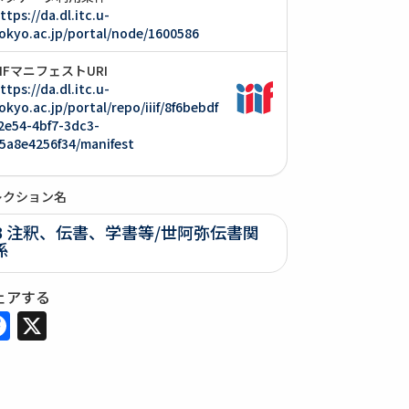
ttps://da.dl.itc.u-
okyo.ac.jp/portal/node/1600586
IIIFマニフェストURI
ttps://da.dl.itc.u-
okyo.ac.jp/portal/repo/iiif/8f6bebdf
2e54-4bf7-3dc3-
5a8e4256f34/manifest
レクション名
B 注釈、伝書、学書等/世阿弥伝書関
係
ェアする
Facebook
X