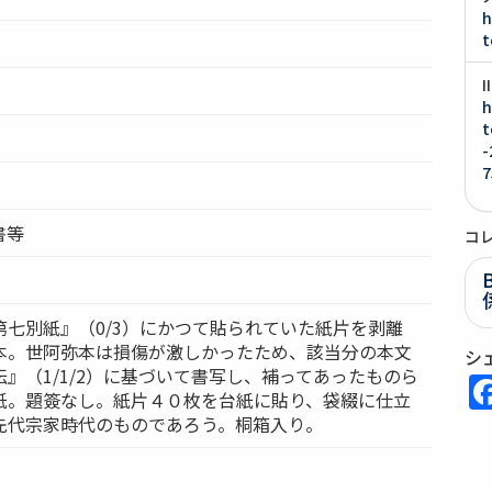
h
t
h
t
-
7
書等
コ
第七別紙』（0/3）にかつて貼られていた紙片を剥離
本。世阿弥本は損傷が激しかったため、該当分の本文
シ
』（1/1/2）に基づいて書写し、補ってあったものら
紙。題簽なし。紙片４０枚を台紙に貼り、袋綴に仕立
先代宗家時代のものであろう。桐箱入り。