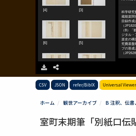
CSV
JSON
refer/BibIX
Universal Viewe
ホーム
観世アーカイブ
B 注釈、伝
室町末期筆「別紙口伝