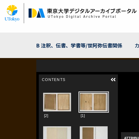
メ
イ
ン
コ
ン
テ
ン
B 注釈、伝書、学書等/世阿弥伝書関係
ツ
に
移
動