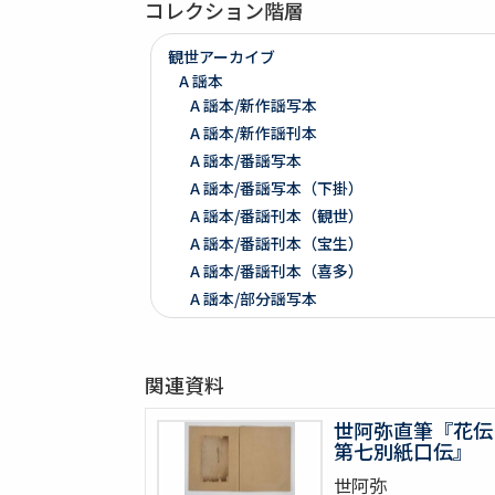
コレクション階層
観世アーカイブ
A 謡本
A 謡本/新作謡写本
A 謡本/新作謡刊本
A 謡本/番謡写本
A 謡本/番謡写本（下掛）
A 謡本/番謡刊本（観世）
A 謡本/番謡刊本（宝生）
A 謡本/番謡刊本（喜多）
A 謡本/部分謡写本
A 謡本/部分謡刊本（観世）
A 謡本/部分謡刊本（下掛）
関連資料
A 謡本/その他
B 注釈、伝書、学書等
世阿弥直筆『花伝
B 注釈、伝書、学書等/世阿弥伝書関係
第七別紙口伝』
B 注釈、伝書、学書等/世阿弥自筆本
世阿弥
B 注釈、伝書、学書等/元章伝書