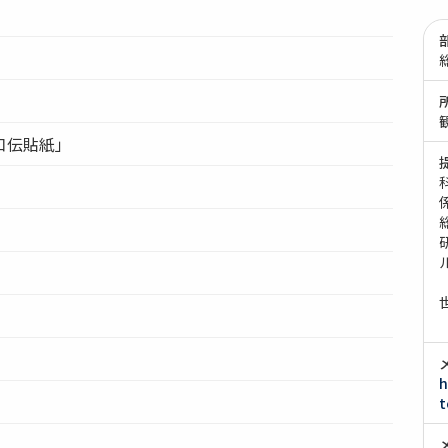
口伝貼紙」
（
（
h
t