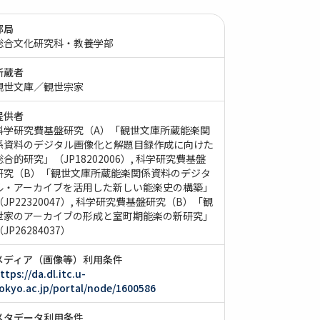
部局
総合文化研究科・教養学部
所蔵者
観世文庫／観世宗家
提供者
科学研究費基盤研究（A）「観世文庫所蔵能楽関
係資料のデジタル画像化と解題目録作成に向けた
総合的研究」（JP18202006）
科学研究費基盤
研究（B）「観世文庫所蔵能楽関係資料のデジタ
ル・アーカイブを活用した新しい能楽史の構築」
JP22320047）
科学研究費基盤研究（B）「観
世家のアーカイブの形成と室町期能楽の新研究」
JP26284037）
メディア（画像等）利用条件
ttps://da.dl.itc.u-
okyo.ac.jp/portal/node/1600586
メタデータ利用条件