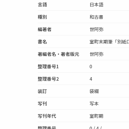
言語
日本語
種別
和古書
編著者
世阿弥
書名
室町末期筆「別紙
著編者名・著者版元
世阿弥
整理番号1
0
整理番号2
4
装訂
袋綴
写刊
写本
写刊年代
室町期
整理番号
0 / 4 /