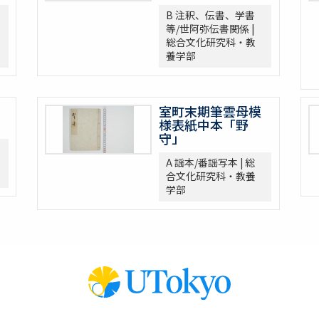
B 注釈、伝書、学書
等/世阿弥伝書関係 |
総合文化研究科・教
養学部
室町末期筆雲母模
様表紙中本「野
守」
A 謡本/番謡写本 | 総
合文化研究科・教養
学部