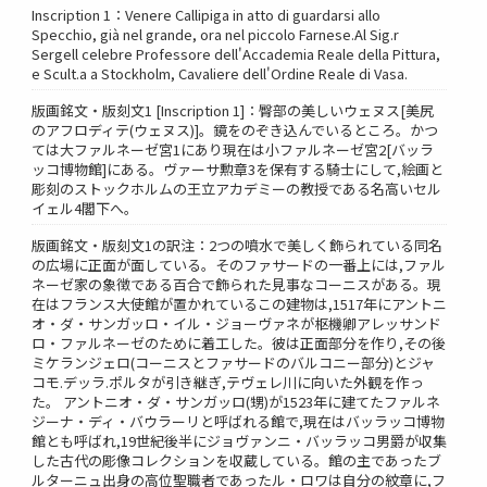
Inscription 1：Venere Callipiga in atto di guardarsi allo
Specchio, già nel grande, ora nel piccolo Farnese.Al Sig.r
Sergell celebre Professore dell'Accademia Reale della Pittura,
e Scult.a a Stockholm, Cavaliere dell'Ordine Reale di Vasa.
版画銘文・版刻文1 [Inscription 1]：臀部の美しいウェヌス[美尻
のアフロディテ(ウェヌス)]。鏡をのぞき込んでいるところ。かつ
ては大ファルネーゼ宮1にあり現在は小ファルネーゼ宮2[バッラ
ッコ博物館]にある。ヴァーサ勲章3を保有する騎士にして,絵画と
彫刻のストックホルムの王立アカデミーの教授である名高いセル
イェル4閣下へ。
版画銘文・版刻文1の訳注：2つの噴水で美しく飾られている同名
の広場に正面が面している。そのファサードの一番上には,ファル
ネーゼ家の象徴である百合で飾られた見事なコーニスがある。現
在はフランス大使館が置かれているこの建物は,1517年にアントニ
オ・ダ・サンガッロ・イル・ジョーヴァネが枢機卿アレッサンド
ロ・ファルネーゼのために着工した。彼は正面部分を作り,その後
ミケランジェロ(コーニスとファサードのバルコニー部分)とジャ
コモ.デッラ.ポルタが引き継ぎ,テヴェレ川に向いた外観を作っ
た。 アントニオ・ダ・サンガッロ(甥)が1523年に建てたファルネ
ジーナ・ディ・バウラーリと呼ばれる館で,現在はバッラッコ博物
館とも呼ばれ,19世紀後半にジョヴァンニ・バッラッコ男爵が収集
した古代の彫像コレクションを収蔵している。館の主であったブ
ルターニュ出身の高位聖職者であったル・ロワは自分の紋章に,フ