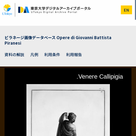
メ
イ
EN
ン
コ
ン
テ
ン
ピラネージ画像データベース Opere di Giovanni Battista
ツ
Piranesi
に
移
資料の解説
凡例
利用条件
利用報告
動