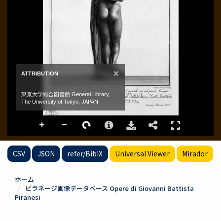
CSV
JSON
refer/BibIX
Universal Viewer
Mirador
ホーム
ピラネージ画像データベース Opere di Giovanni Battista
Piranesi