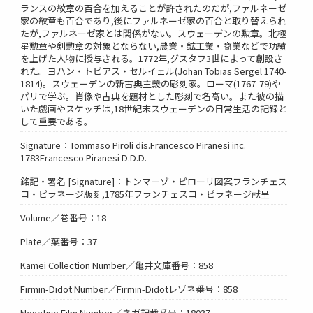
ランスの紋章の百合を加えることが許されたのだが,ファルネーゼ
家の紋章も百合であり,後にファルネーゼ家の百合と取り替えられ
たが,ファルネーゼ家とは関係がない。スウェーデンの勲章。北極
星勲章や剣勲章の対象とならない,農業・鉱工業・商業などで功績
を上げた人物に授与される。1772年,グスタフ3世によって創設さ
れた。ヨハン・トビアス・セルイェル(Johan Tobias Sergel 1740-
1814)。スウェーデンの新古典主義の彫刻家。ローマ(1767-79)や
パリで学ぶ。肖像や古典を題材とした彫刻で名高い。また彼の描
いた戯画やスケッチは,18世紀末スウェーデンの日常生活の記録と
して重要である。
Signature：Tommaso Piroli dis.Francesco Piranesi inc.
1783Francesco Piranesi D.D.D.
銘記・署名 [Signature]：トンマーゾ・ピローリ図案フランチェス
コ・ピラネージ版刻,1785年フランチェスコ・ピラネージ献呈
Volume／巻番号：18
Plate／葉番号：37
Kamei Collection Number／亀井文庫番号：858
Firmin-Didot Number／Firmin-Didotレゾネ番号：858
Negative Film Number／ネガ記載番号：18037