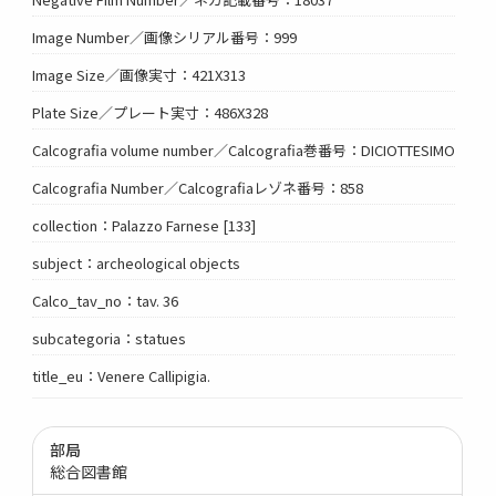
Image Number／画像シリアル番号：999
Image Size／画像実寸：421X313
Plate Size／プレート実寸：486X328
Calcografia volume number／Calcografia巻番号：DICIOTTESIMO
Calcografia Number／Calcografiaレゾネ番号：858
collection：Palazzo Farnese [133]
subject：archeological objects
Calco_tav_no：tav. 36
subcategoria：statues
title_eu：Venere Callipigia.
部局
総合図書館