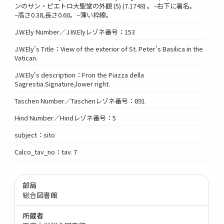
ンのサン・ピエトロ大聖堂の外観 (5) (7.1748) 。−右下に署名。
−高さ0.38,長さ0.60。−薄い枠線。
J.W.Ely Number／J.W.Elyレゾネ番号：153
J.W.Ely's Title：View of the exterior of St. Peter's Basilica in the
Vatican.
J.W.Ely's description：Fron the Piazza della
Sagrestia.Signature,lower right.
Taschen Number／Taschenレゾネ番号：891
Hind Number／Hindレゾネ番号：5
subject：sito
Calco_tav_no：tav. 7
部局
総合図書館
所蔵者