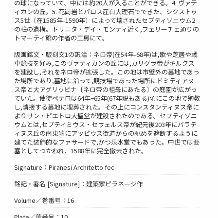
の球になっていて、中には約20人が入ることができる。4. ヴァテ
ィカンの丘。5. 花崗岩とパロス産白大理石でできた、シクストゥ
ス5世〔在1585年-1590年〕によって壊されたセプティゾニウム2
の柱の遺構。トリニタ・デイ・モンティ近く,フェリーチェ通りの
トマーティ館の作者の工房にて。
版画銘文・版刻文1の訳注：ネロ帝(在54年-68年)は,歌や芝居や戦
車競技を好み,このヴァティカンの丘には,カリグラ帝がキルクス
を建設し,それをネロ帝が拡張した。この地は市壁外の墓地であっ
た場所であり,墓地に沿って,競技場であった場所にドミティアヌ
ス帝と大アグリッピナ〔ネロ帝の祖母にあたる〕の庭園が広がっ
ていた。使徒ペテロは64年−65年(67年説もある)頃にこの地で殉教
し,隣接する墓地に埋葬された。その上にコンスタンティヌス帝に
よりサン・ピエトロ大聖堂が建設されたのである。セプティゾニ
ウムとは,セプティミウス・セウェルス帝が紀元後203年にパラテ
ィヌス丘の南東端にアッピウス街道からの眺めを遮断するように
建てた装飾的なファサードで,かつ泉水堂でもあった。中世では要
塞としてつかわれ、1588年に完全撤去された。
Signature：Piranesi Architetto fec.
銘記・署名 [Signature]：建築家ピラネージ作
Volume／巻番号：16
Plate／葉番号：10