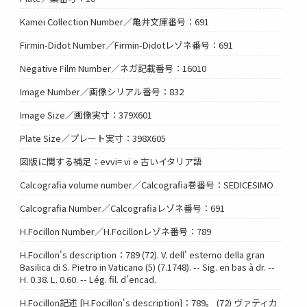
Kamei Collection Number／亀井文庫番号：691
Firmin-Didot Number／Firmin-Didotレゾネ番号：691
Negative Film Number／ネガ記載番号：16010
Image Number／画像シリアル番号：832
Image Size／画像実寸：379X601
Plate Size／プレート実寸：398X605
図版に関する補足：evvi= vi e 古いイタリア語
Calcografia volume number／Calcografia巻番号：SEDICESIMO
Calcografia Number／Calcografiaレゾネ番号：691
H.Focillon Number／H.Focillonレゾネ番号：789
H.Focillon's description：789 (72). V. dell' esterno della gran
Basilica di S. Pietro in Vaticano (5) (7.1748). -- Sig. en bas à dr. --
H. 0.38. L. 0.60. -- Lég. fil. d'encad.
H.Focillon記述 [H.Focillon's description]：789。 (72) ヴァティカ