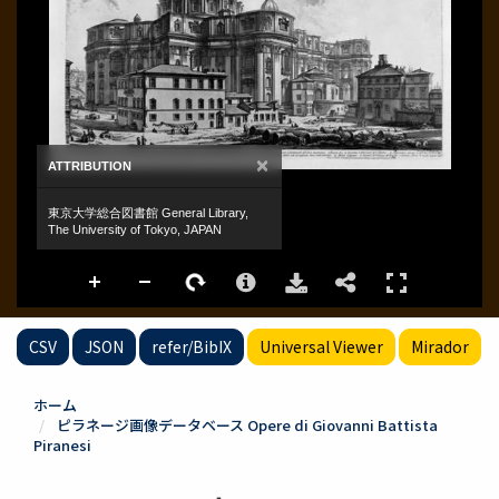
CSV
JSON
refer/BibIX
Universal Viewer
Mirador
ホーム
ピラネージ画像データベース Opere di Giovanni Battista
Piranesi