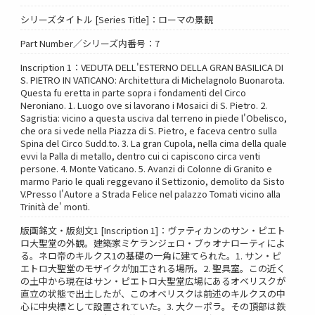
シリーズタイトル [Series Title]：ローマの景観
Part Number／シリーズ内番号：7
Inscription 1：VEDUTA DELL'ESTERNO DELLA GRAN BASILICA DI
S. PIETRO IN VATICANO: Architettura di Michelagnolo Buonarota.
Questa fu eretta in parte sopra i fondamenti del Circo
Neroniano. 1. Luogo ove si lavorano i Mosaici di S. Pietro. 2.
Sagristia: vicino a questa usciva dal terreno in piede l'Obelisco,
che ora si vede nella Piazza di S. Pietro, e faceva centro sulla
Spina del Circo Sudd.to. 3. La gran Cupola, nella cima della quale
evvi la Palla di metallo, dentro cui ci capiscono circa venti
persone. 4. Monte Vaticano. 5. Avanzi di Colonne di Granito e
marmo Pario le quali reggevano il Settizonio, demolito da Sisto
V.Presso l'Autore a Strada Felice nel palazzo Tomati vicino alla
Trinità de' monti.
版画銘文・版刻文1 [Inscription 1]：ヴァティカンのサン・ピエト
ロ大聖堂の外観。建築家ミケランジェロ・ブゥオナローティによ
る。ネロ帝のキルクス1の基礎の一角に建てられた。1. サン・ピ
エトロ大聖堂のモザイクが加工される場所。2. 聖具室。この近く
の土中から現在はサン・ピエトロ大聖堂広場にあるオベリスクが
直立の状態で出土したが、このオベリスクは前述のキルクスの中
心に中央標として設置されていた。3. 大クーポラ。その頂部は鉄