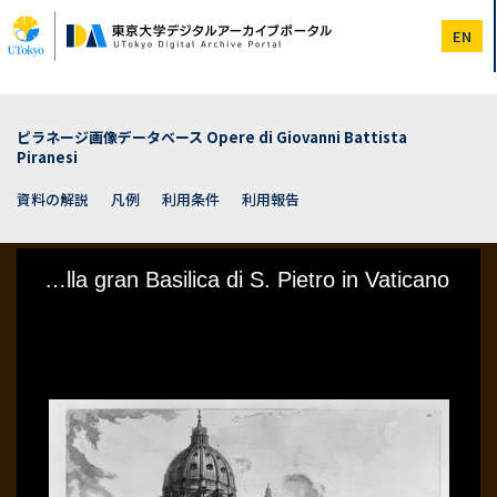
メ
イ
EN
ン
コ
ン
テ
ン
ピラネージ画像データベース Opere di Giovanni Battista
ツ
Piranesi
に
移
資料の解説
凡例
利用条件
利用報告
動