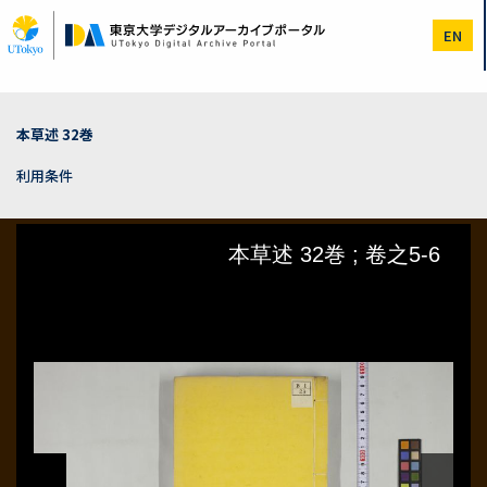
メ
イ
EN
ン
コ
ン
テ
ン
本草述 32巻
ツ
に
利用条件
移
動