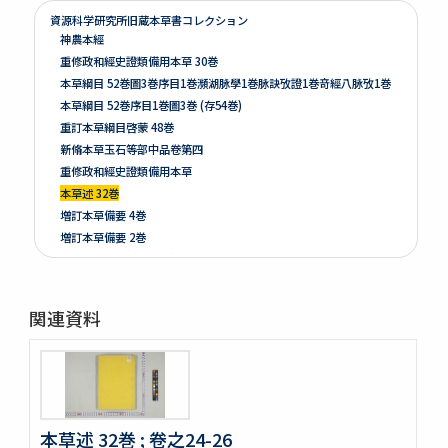
資源科学研究所旧蔵本草書コレクション
神農本經
重修政和經史證類備用本草 30巻
本草綱目 52巻圖3巻序目1巻瀕湖脉學1巻脉訣攷證1巻竒經八脉攷1巻
本草綱目 52巻序目1巻圖3巻 (存54巻)
重訂本草綱目啓蒙 48巻
新脩本草玉石等部中品卷第四
重修政和經史證類備用本草
本草述 32巻
増訂本草備要 4巻
増訂本草備要 2巻
本草彙言 20巻 (存15巻)
本草滙 18巻圖2巻 (存18巻)
本草詩箋 10巻
関連資料
昆蟲草木略 2巻
爾雅註疏 11巻
格致鏡原 100巻
類林新咏 36巻
藥性本草約言 4巻
本草述 32巻 ; 卷之24-26
開拓使官園動植品類簿