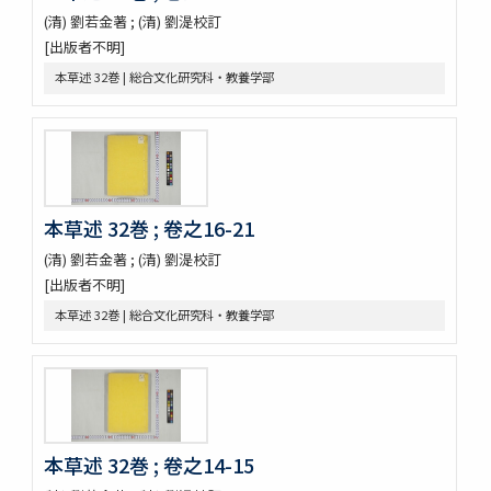
周憲王救荒本草 14巻補遺1巻救荒野譜1巻補遺1巻
(清) 劉若金著 ; (清) 劉湜校訂
救荒野譜 1巻補遺1巻坿救荒辟穀諸方
[出版者不明]
灌園草木識 6巻
本草述 32巻 | 総合文化研究科・教養学部
南方草木状 3巻坿桂海草木志
Alle de plaaten en de vruchten
坂本浩然菌譜
茘枝譜 : 七篇第一
天工開物 3巻
嶺表録異 3巻
本草述 32巻 ; 卷之16-21
南産志
續脩臺灣府志
(清) 劉若金著 ; (清) 劉湜校訂
中山傳信録 6巻/ (清) 徐葆光纂
[出版者不明]
廣東新語 28巻
本草述 32巻 | 総合文化研究科・教養学部
農政全書 60巻
農桑輯要 7巻
花暦百詠 2巻坿百花賦考百花和稱
事物異名録 40巻
重刊巣氏諸病源候緫論 50巻 (存45巻)
遠西醫方名物考 36巻補遺9巻
本草述 32巻 ; 卷之14-15
延喜式 50巻