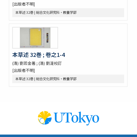
[出版者不明]
伊藤圭介履歴
本草述 32巻 | 総合文化研究科・教養学部
救荒本草啓蒙 / 小野蕙蕙口授 ; 小野彦安録
救荒野譜記聞
艸木圖説 / 飯沼慾齋著 ; 田中芳男, 小野職愨増訂
本草圖譜 / 潅園岩崎常正著 ; 飯田藏太郎編纂
本草圖譜 / 岩崎常正著
瓶史草木備考
本草述 32巻 ; 卷之1-4
植物漢名鑑
草木異名集
(清) 劉若金著 ; (清) 劉湜校訂
[和]朝本草
[出版者不明]
寫生本草書
本草述 32巻 | 総合文化研究科・教養学部
詩経草木觧 / 小野蕙畝識孝選
香山采種 / 鶴鳴竹内又玄 [撰]
有用植物圖説 / 田中芳男, 小野職愨撰 ; 曲直瀬愛, 小森頼信校 ; 服部
雪斎図画
古今要覽稿 / [屋代弘賢著]
梅品 / 怡顔齋松岡先生著
小金井櫻花圖説 / 三好學著
世事畫報
日本竹譜 / 片山直人著 ; 中島仰山画