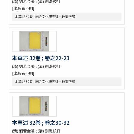
資源科学研究所旧蔵本草書コレクション（国文研デジタル化分）
(清) 劉若金著 ; (清) 劉湜校訂
神農本草経
[出版者不明]
紹興校定經史證類備急本草 / 王繼先[ほか編]
本草述 32巻 | 総合文化研究科・教養学部
本草綱目 52巻序目1巻圖3巻瀕湖脉學1巻奇經八脉攷1巻脉訣攷證1巻
坿本草綱目拾遺10巻坿本草萬方鍼線8巻 / (明) 李時珍撰輯 ; (清) 呉毓
昌較訂
本草求眞 12巻序目圖1巻 / (清) 黄宮繍纂呈 ; (清) 黄宮黻校訂 ; (清)
黄學昌 [ほか] 校字
本草和名索引
本草從新 18巻總義1巻 / (清) 呉儀洛 [撰]
本草述 32巻 ; 卷之22-23
本草通玄
(清) 劉若金著 ; (清) 劉湜校訂
袖珍鑑本草綱目 / [前田利保著]
[出版者不明]
魚類, 禽類, 草木, 和漢譯名
三物考
本草述 32巻 | 総合文化研究科・教養学部
大成真寫譜
紫藤園攷證 / 源翠嶽鑒定
有毒便覧
毒品便覧
田中芳男君七六展覽會記念誌
錦窠翁耋筵誌
本草述 32巻 ; 卷之30-32
錦窠翁九十賀壽博物會誌 / 伊藤篤太郎編
(清) 劉若金著 ; (清) 劉湜校訂
多識會誌