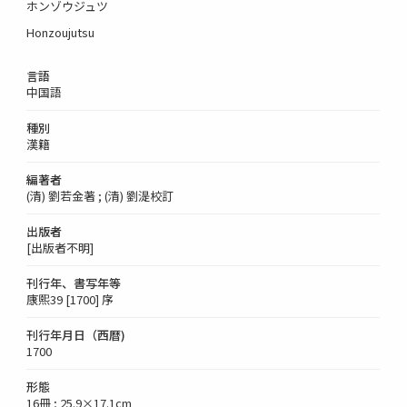
ホンゾウジュツ
Honzoujutsu
言語
中国語
種別
漢籍
編著者
(清) 劉若金著 ; (清) 劉湜校訂
出版者
[出版者不明]
刊行年、書写年等
康熙39 [1700] 序
刊行年月日（西暦)
1700
形態
16冊 ; 25.9×17.1cm