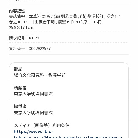
内容記述
書誌情報：本草述 32巻 / (清) 劉若金著 ; (清) 劉湜校訂 ; 卷之1-4 -
卷之30-32. -- [出版者不明], 康熙39 [1700] 序. -- 16冊 ;
25.9×17.1cm.
請求記号：B1:29
資料番号：3002922577
部局
総合文化研究科・教養学部
所蔵者
東京大学駒場図書館
提供者
東京大学駒場図書館
メディア（画像等）利用条件
https://www.lib.u-
tokyo.ac.jp/ja/library/contents/archives-top/reuse