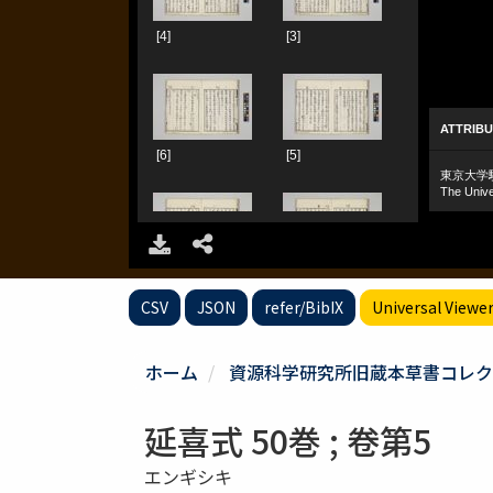
CSV
JSON
refer/BibIX
Universal Viewe
ホーム
資源科学研究所旧蔵本草書コレク
延喜式 50巻 ; 卷第5
エンギシキ