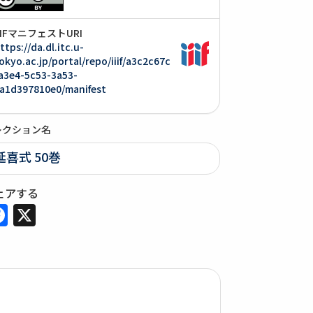
IIIFマニフェストURI
ttps://da.dl.itc.u-
okyo.ac.jp/portal/repo/iiif/a3c2c67c
a3e4-5c53-3a53-
a1d397810e0/manifest
レクション名
延喜式 50巻
ェアする
Facebook
X