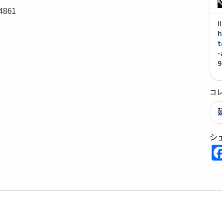
861
h
t
-
9
コ
シ