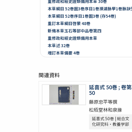
重修政和經史證類備用本草 30巻
本草綱目 52巻圖3巻序目1巻瀕湖脉學1巻脉
本草綱目 52巻序目1巻圖3巻 (存54巻)
重訂本草綱目啓蒙 48巻
新脩本草玉石等部中品卷第四
重修政和經史證類備用本草
本草述 32巻
増訂本草備要 4巻
増訂本草備要 2巻
本草彙言 20巻 (存15巻)
関連資料
本草滙 18巻圖2巻 (存18巻)
本草詩箋 10巻
延喜式 50巻 ; 卷第
昆蟲草木略 2巻
50
爾雅註疏 11巻
藤原忠平等撰
格致鏡原 100巻
松栢堂林和泉掾
類林新咏 36巻
延喜式 50巻 | 総合文
藥性本草約言 4巻
化研究科・教養学部
開拓使官園動植品類簿