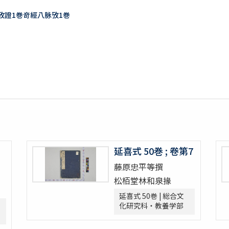
訣攷證1巻竒經八脉攷1巻
延喜式 50巻 ; 卷第7
藤原忠平等撰
松栢堂林和泉掾
延喜式 50巻 | 総合文
化研究科・教養学部