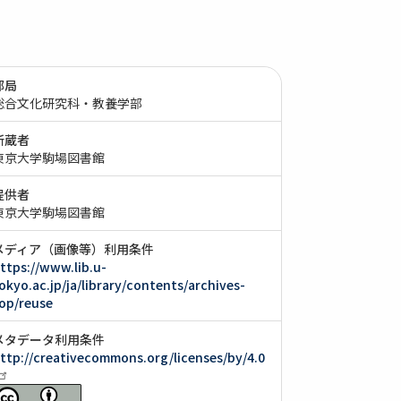
部局
総合文化研究科・教養学部
所蔵者
東京大学駒場図書館
提供者
東京大学駒場図書館
メディア（画像等）利用条件
ttps://www.lib.u-
okyo.ac.jp/ja/library/contents/archives-
op/reuse
メタデータ利用条件
ttp://creativecommons.org/licenses/by/4.0