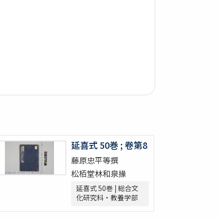
延喜式 50巻 ; 卷第8
藤原忠平等撰
松栢堂林和泉掾
延喜式 50巻 | 総合文
化研究科・教養学部