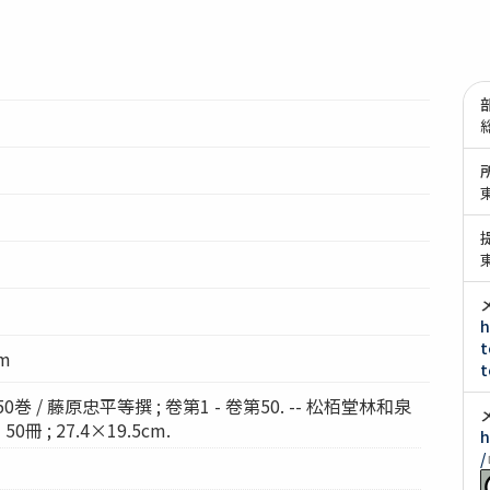
h
t
cm
t
 / 藤原忠平等撰 ; 卷第1 - 卷第50. -- 松栢堂林和泉
- 50冊 ; 27.4×19.5cm.
h
/