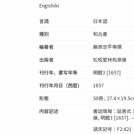
Engishiki
言語
日本語
種別
和古書
編著者
藤原忠平等撰
出版者
松栢堂林和泉掾
刊行年、書写年等
明暦3 [1657]
刊行年月日（西暦)
1657
形態
50冊 ; 27.4×19.5
内容記述
書誌情報：延喜式 50巻
掾, 明暦3 [1657]. -
請求記号：F2:421