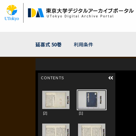
メ
イ
ン
コ
ン
テ
ン
延喜式 50巻
利用条件
ツ
に
移
動