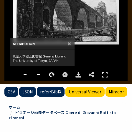
CSV
JSON
refer/BibIX
Universal Viewer
Mirador
ホーム
ピラネージ画像データベース Opere di Giovanni Battista
Piranesi