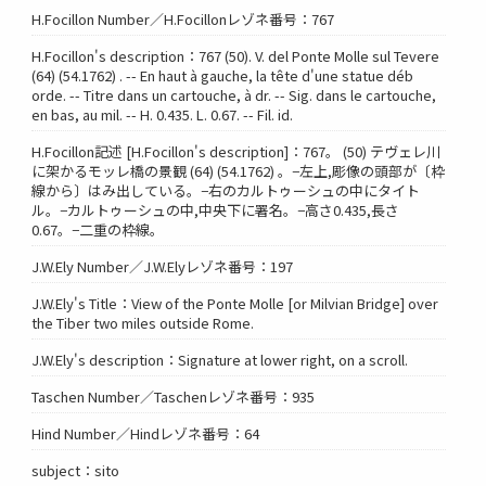
H.Focillon Number／H.Focillonレゾネ番号：767
H.Focillon's description：767 (50). V. del Ponte Molle sul Tevere
(64) (54.1762) . -- En haut à gauche, la tête d'une statue déb
orde. -- Titre dans un cartouche, à dr. -- Sig. dans le cartouche,
en bas, au mil. -- H. 0.435. L. 0.67. -- Fil. id.
H.Focillon記述 [H.Focillon's description]：767。 (50) テヴェレ川
に架かるモッレ橋の景観 (64) (54.1762) 。−左上,彫像の頭部が〔枠
線から〕はみ出している。−右のカルトゥーシュの中にタイト
ル。−カルトゥーシュの中,中央下に署名。−高さ0.435,長さ
0.67。−二重の枠線。
J.W.Ely Number／J.W.Elyレゾネ番号：197
J.W.Ely's Title：View of the Ponte Molle [or Milvian Bridge] over
the Tiber two miles outside Rome.
J.W.Ely's description：Signature at lower right, on a scroll.
Taschen Number／Taschenレゾネ番号：935
Hind Number／Hindレゾネ番号：64
subject：sito