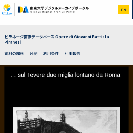
メ
イ
EN
ン
コ
ン
テ
ン
ピラネージ画像データベース Opere di Giovanni Battista
ツ
Piranesi
に
移
資料の解説
凡例
利用条件
利用報告
動