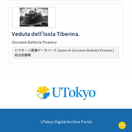
Veduta dell'Isola Tiberina.
Giovanni Battista Piranesi
ピラネージ画像データベース Opere di Giovanni Battista Piranesi |
総合図書館
UTokyo Digital Archive Portal
ペ
ー