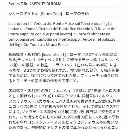
Series Title：VEDUTE DI ROMA
シリーズタイトル [Series Title]：ローマの景観
Inscription 1：Veduta del Ponte Molle sul Tevere due miglia
lontan da RomaA Ristauri del Pontefice Niccolò V. B Rovine del
Ponte supplite con due ponti levatoj. C Torre fabbricata ne'
tempi bassi per custodia del Ponte.appo l'Autore nel palazzo
del Sig.r Co. Tomati a Strada Felice.
版画銘文・版刻文1 [Inscription 1]：ローマより2マイルの距離に
ある,テヴェレ川《ティベリス川》に架かるモッレ橋《ムルウィウ
ス橋》1の景観。A 教皇ニコラウス5世〔在1447年-1454年〕によ
る修復。B 2つのはね橋で補われた、橋の崩れた部分。C 橋を監視
するために、後世になって建てられた塔。フェリーチェ通りにあ
るトマーティ伯爵の館の作者の工房にて。
版画銘文・版刻文1の訳注：ムルウィウス橋は,前3世紀に木造の橋
として架けられており,前109年にケンソル(検閲官)のマルクス・
アエミリウス・スカウルスによリ凝灰岩で再建され,15世紀に教皇
ニコラウス5世により監視塔が付加された。そして教皇ピウス7世
により,ヴァラディエの設計(1805年)に基づき,城門型に姿を変えら
れた。この橋を有名にしたのは,312年10月28日にこの付近で行わ
れた有名なコンスタンティヌス帝とマクセンティウス帝の戦いの
ためである。最終的にキリストの徴に導かれたと伝えられるコン