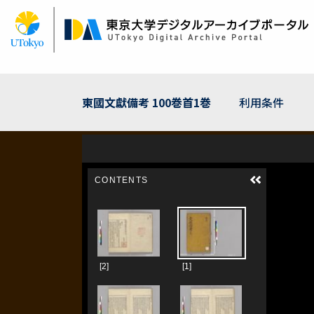
メ
イ
ン
コ
ン
テ
ン
東國文獻備考 100巻首1巻
利用条件
ツ
に
移
動