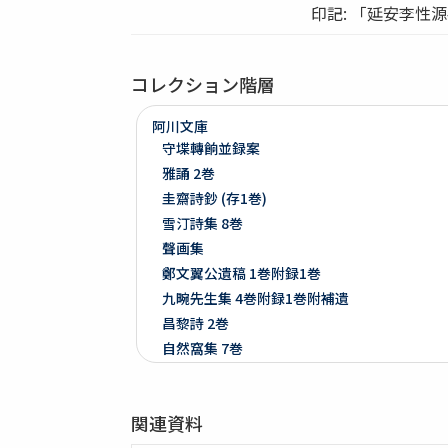
印記: 「延安李性源善
コレクション階層
阿川文庫
守堞轉餉並録案
雅誦 2巻
圭齋詩鈔 (存1巻)
雪汀詩集 8巻
聲画集
鄭文翼公遺稿 1巻附録1巻
九畹先生集 4巻附録1巻附補遺
昌黎詩 2巻
自然窩集 7巻
止齋撃壌集 2巻
江山文藻 2巻
関連資料
晩香堂遺稿 4巻
恭默堂金先生文集 2巻附録1巻