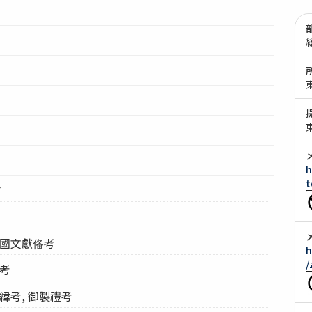
h
t
7
東國文獻俻考
h
/
備考
緯考, 御製禮考