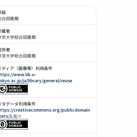
部局
総合図書館
所蔵者
東京大学総合図書館
提供者
東京大学総合図書館
メディア（画像等）利用条件
ttps://www.lib.u-
okyo.ac.jp/ja/library/general/reuse
メタデータ利用条件
ttps://creativecommons.org/publicdomain
zero/1.0/