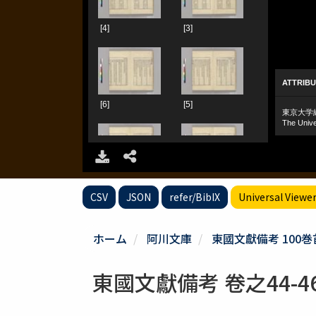
CSV
JSON
refer/BibIX
Universal Viewe
ホーム
阿川文庫
東國文獻備考 100巻
東國文獻備考 卷之44-4