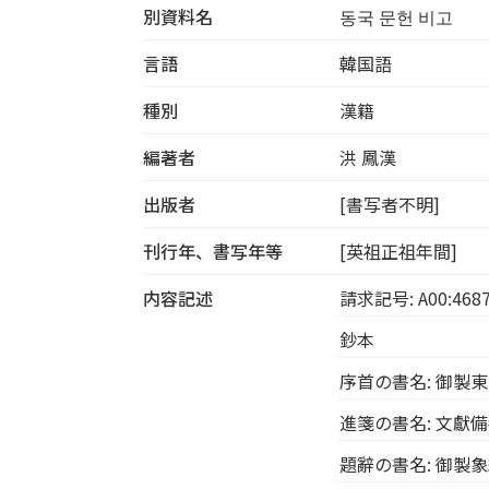
別資料名
동국 문헌 비고
言語
韓国語
種別
漢籍
編著者
洪 鳳漢
出版者
[書写者不明]
刊行年、書写年等
[英祖正祖年間]
内容記述
請求記号: A00:468
鈔本
序首の書名: 御製
進箋の書名: 文獻
題辭の書名: 御製象