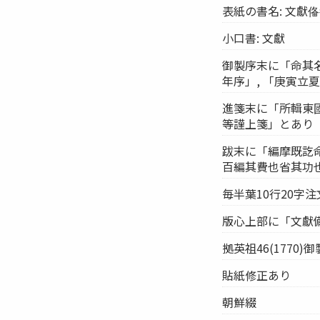
表紙の書名: 文獻
小口書: 文獻
御製序末に「命其名
年序」, 「庚寅立夏
進箋末に「所輯東國文
等謹上箋」とあり
跋末に「編摩既訖命
百編其費也省其功也
毎半葉10行20字
版心上部に「文獻
拠英祖46(1770
貼紙修正あり
朝鮮綴