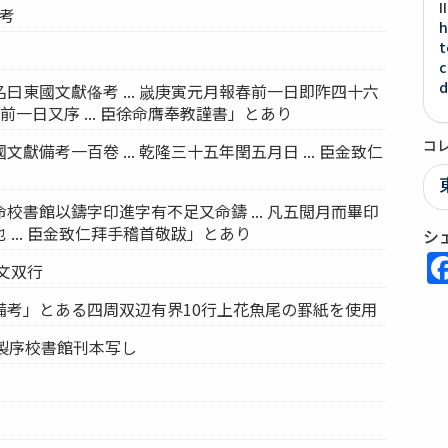
俻考
h
t
c
d
曰東國文獻俻考 ... 嵗庚寅元月報春前一日即阼四十六
前一日又序 ... 臣徐命膺奉教謹書」とあり
コ
獻備考一百卷 ... 乾隆三十五年閏五月日 ... 臣金致仁
校書館以鑄字印進字有不足又命鑄 ... 凡五閲月而畢印
 ... 臣金致仁拜手稽首敬跋」とあり
シ
注文双行
備考」とある四周双辺有界10行上花魚尾の罫紙を使用
)御製序校書館刊本写し