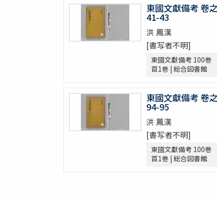
東國文獻備考 卷
龍飛御天歌
41-43
大東詩選 12巻
洪 鳳漢
漢陰先生文稿 12巻
[書写者不明]
錦南先生集 5巻
東國文獻備考 100巻
潜谷先生遺稿 14巻
首1巻 | 総合図書館
李忠武公全書 14巻首1巻
大陵遺稿 11巻
東國文獻備考 卷
一嚢遺稿 2巻
94-95
月沙先生集 63巻附録5巻別集7巻
洪 鳳漢
鶴谷集 9巻附録2巻附1巻
蘭雪軒集
[書写者不明]
韓客巾衍集 4巻
東國文獻備考 100巻
文谷集 28巻
首1巻 | 総合図書館
藥泉集 34巻
華西文稿 1巻附1巻
南大池歌
體素集