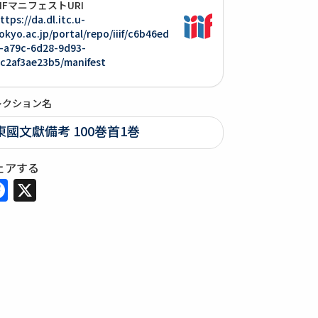
IIIFマニフェストURI
ttps://da.dl.itc.u-
okyo.ac.jp/portal/repo/iiif/c6b46ed
-a79c-6d28-9d93-
c2af3ae23b5/manifest
レクション名
東國文獻備考 100巻首1巻
ェアする
Facebook
X