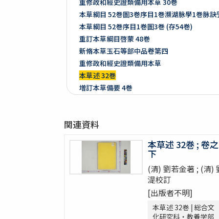
重修政和經史證類備用本草 30巻
本草綱目 52巻圖3巻序目1巻瀕湖脉學1巻脉
本草綱目 52巻序目1巻圖3巻 (存54巻)
重訂本草綱目啓蒙 48巻
新脩本草玉石等部中品卷第四
重修政和經史證類備用本草
本草述 32巻
増訂本草備要 4巻
増訂本草備要 2巻
本草彙言 20巻 (存15巻)
関連資料
本草滙 18巻圖2巻 (存18巻)
本草詩箋 10巻
本草述 32巻 ; 卷之
昆蟲草木略 2巻
下
爾雅註疏 11巻
(清) 劉若金著 ; (清)
格致鏡原 100巻
湜校訂
類林新咏 36巻
[出版者不明]
藥性本草約言 4巻
本草述 32巻 | 総合文
開拓使官園動植品類簿
化研究科・教養学部