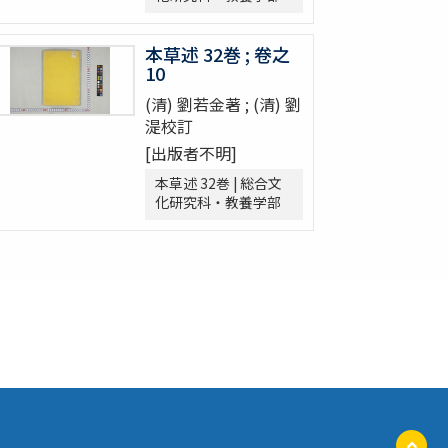
本草述 32巻 ; 卷之
10
(清) 劉若金著 ; (清) 劉
湜校訂
[出版者不明]
本草述 32巻 | 総合文
化研究科・教養学部
ペ