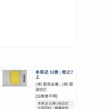
本草述 32巻 ; 卷之7
上
(清) 劉若金著 ; (清) 劉
湜校訂
[出版者不明]
本草述 32巻 | 総合文
化研究科・教養学部