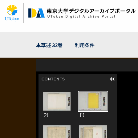
メ
イ
ン
コ
ン
テ
ン
本草述 32巻
利用条件
ツ
に
移
動