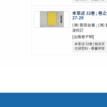
周憲王救荒本草 14巻補遺1巻救荒野譜1巻補遺
救荒野譜 1巻補遺1巻坿救荒辟穀諸方
本草述 32巻 ; 卷之
灌園草木識 6巻
27-29
南方草木状 3巻坿桂海草木志
(清) 劉若金著 ; (清)
Alle de plaaten en de vruchten
湜校訂
坂本浩然菌譜
[出版者不明]
茘枝譜 : 七篇第一
天工開物 3巻
本草述 32巻 | 総合文
化研究科・教養学部
嶺表録異 3巻
南産志
續脩臺灣府志
中山傳信録 6巻/ (清) 徐葆光纂
廣東新語 28巻
農政全書 60巻
農桑輯要 7巻
花暦百詠 2巻坿百花賦考百花和稱
事物異名録 40巻
重刊巣氏諸病源候緫論 50巻 (存45巻)