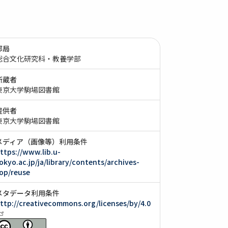
部局
総合文化研究科・教養学部
所蔵者
東京大学駒場図書館
提供者
東京大学駒場図書館
メディア（画像等）利用条件
ttps://www.lib.u-
okyo.ac.jp/ja/library/contents/archives-
op/reuse
メタデータ利用条件
ttp://creativecommons.org/licenses/by/4.0