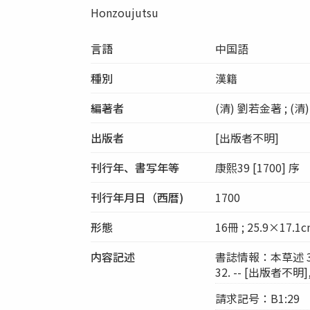
Honzoujutsu
言語
中国語
種別
漢籍
編著者
(清) 劉若金著 ; (
出版者
[出版者不明]
刊行年、書写年等
康熙39 [1700] 序
刊行年月日（西暦)
1700
形態
16冊 ; 25.9×17.1
内容記述
書誌情報：本草述 32巻 
32. -- [出版者不明], 
請求記号：B1:29