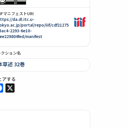
IIIFマニフェストURI
ttps://da.dl.itc.u-
okyo.ac.jp/portal/repo/iiif/cdf21275
3ac4-2293-6e10-
ee229804fed/manifest
レクション名
本草述 32巻
ェアする
Facebook
X