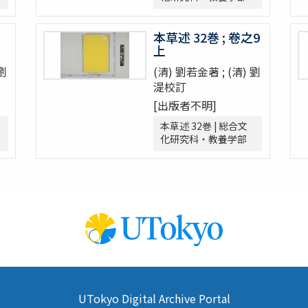
1巻
本草述 32巻 ; 卷之9
上
 劉
(清) 劉若金著 ; (清) 劉
湜校訂
[出版者不明]
本草述 32巻 | 総合文
化研究科・教養学部
UTokyo Digital Archive Portal