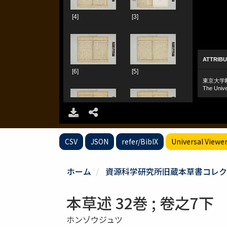
CSV
JSON
refer/BibIX
Universal Viewe
ホーム
資源科学研究所旧蔵本草書コレク
本草述 32巻 ; 卷之7下
ホンゾウジュツ