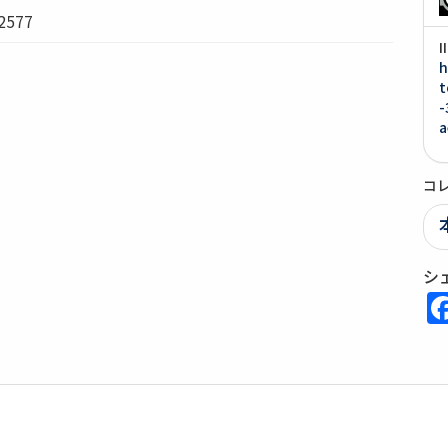
577
h
t
-
a
コ
シ