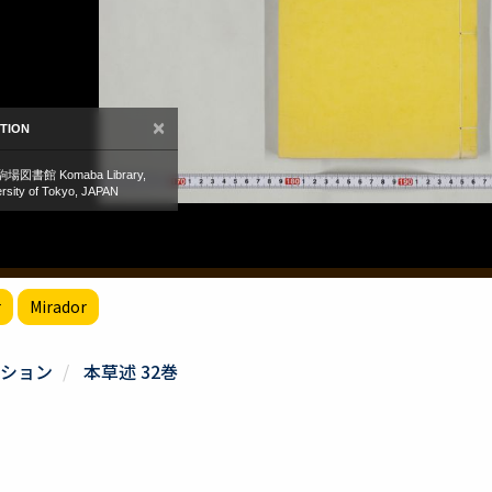
r
Mirador
ション
本草述 32巻