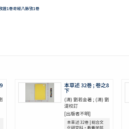
訣攷證1巻竒經八脉攷1巻
9
本草述 32巻 ; 卷之8
下
 劉
(清) 劉若金著 ; (清) 劉
湜校訂
[出版者不明]
本草述 32巻 | 総合文
化研究科・教養学部