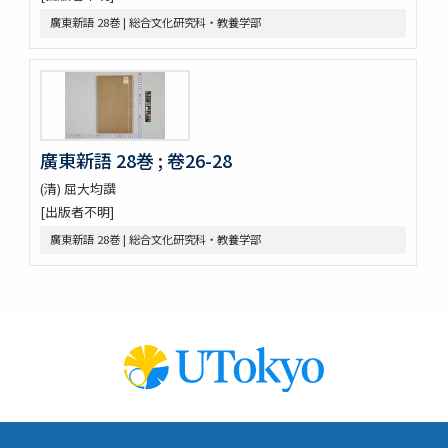
伊藤圭介履歴
廣東新語 28巻 | 総合文化研究科・教養学部
救荒本草啓蒙 / 小野蕙蕙口授 ; 小野彦安録
救荒野譜記聞
艸木圖説 / 飯沼慾齋著 ; 田中芳男, 小野職愨増訂
本草圖譜 / 潅園岩崎常正著 ; 飯田藏太郎編纂
本草圖譜 / 岩崎常正著
瓶史草木備考
廣東新語 28巻 ; 卷26-28
植物漢名鑑
草木異名集
(清) 屈大均譔
[和]朝本草
[出版者不明]
寫生本草書
廣東新語 28巻 | 総合文化研究科・教養学部
詩経草木觧 / 小野蕙畝識孝選
香山采種 / 鶴鳴竹内又玄 [撰]
有用植物圖説 / 田中芳男, 小野職愨撰 ; 曲直瀬愛, 小森頼信校 ; 服部
雪斎図画
古今要覽稿 / [屋代弘賢著]
梅品 / 怡顔齋松岡先生著
小金井櫻花圖説 / 三好學著
世事畫報
日本竹譜 / 片山直人著 ; 中島仰山画
竹譜 / (清) 陳鼎著 ; (清) 潘宗洛校