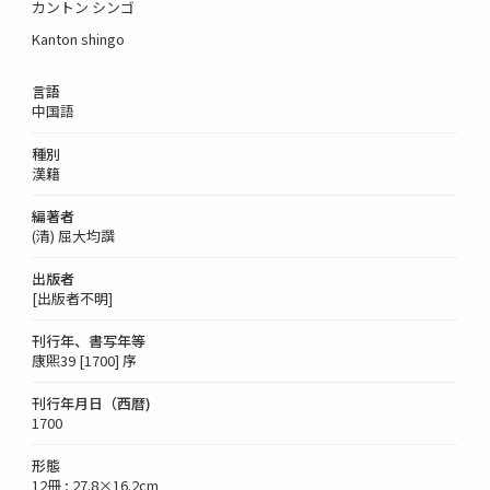
カントン シンゴ
Kanton shingo
言語
中国語
種別
漢籍
編著者
(清) 屈大均譔
出版者
[出版者不明]
刊行年、書写年等
康煕39 [1700] 序
刊行年月日（西暦)
1700
形態
12冊 ; 27.8×16.2cm