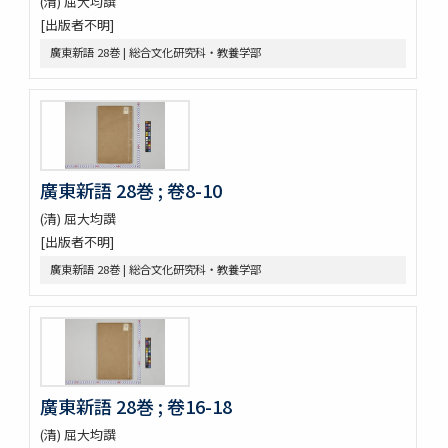
(清) 屈大均譔
救荒野譜 1巻補遺1巻坿救荒辟穀諸方
[出版者不明]
灌園草木識 6巻
廣東新語 28巻 | 総合文化研究科・教養学部
南方草木状 3巻坿桂海草木志
Alle de plaaten en de vruchten
坂本浩然菌譜
茘枝譜 : 七篇第一
天工開物 3巻
嶺表録異 3巻
廣東新語 28巻 ; 卷8-10
南産志
續脩臺灣府志
(清) 屈大均譔
中山傳信録 6巻/ (清) 徐葆光纂
[出版者不明]
廣東新語 28巻
廣東新語 28巻 | 総合文化研究科・教養学部
農政全書 60巻
農桑輯要 7巻
花暦百詠 2巻坿百花賦考百花和稱
事物異名録 40巻
重刊巣氏諸病源候緫論 50巻 (存45巻)
遠西醫方名物考 36巻補遺9巻
廣東新語 28巻 ; 卷16-18
延喜式 50巻
資源科学研究所旧蔵本草書コレクション（国文研デジタル化分）
(清) 屈大均譔