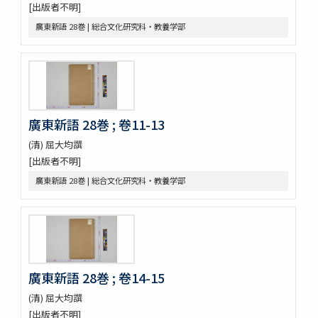
神農本草経
[出版者不明]
紹興校定經史證類備急本草 / 王繼先[ほか編]
廣東新語 28巻 | 総合文化研究科・教養学部
本草綱目 52巻序目1巻圖3巻瀕湖脉學1巻奇經八脉攷1巻脉訣攷證1巻
坿本草綱目拾遺10巻坿本草萬方鍼線8巻 / (明) 李時珍撰輯 ; (清) 呉毓
昌較訂
本草求眞 12巻序目圖1巻 / (清) 黄宮繍纂呈 ; (清) 黄宮黻校訂 ; (清)
黄學昌 [ほか] 校字
本草和名索引
本草從新 18巻總義1巻 / (清) 呉儀洛 [撰]
廣東新語 28巻 ; 卷11-13
本草通玄
(清) 屈大均譔
袖珍鑑本草綱目 / [前田利保著]
[出版者不明]
魚類, 禽類, 草木, 和漢譯名
三物考
廣東新語 28巻 | 総合文化研究科・教養学部
大成真寫譜
紫藤園攷證 / 源翠嶽鑒定
有毒便覧
毒品便覧
田中芳男君七六展覽會記念誌
錦窠翁耋筵誌
廣東新語 28巻 ; 卷14-15
錦窠翁九十賀壽博物會誌 / 伊藤篤太郎編
(清) 屈大均譔
多識會誌
[出版者不明]