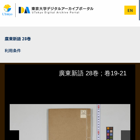
メ
イ
EN
ン
コ
ン
テ
ン
廣東新語 28巻
ツ
に
利用条件
移
動