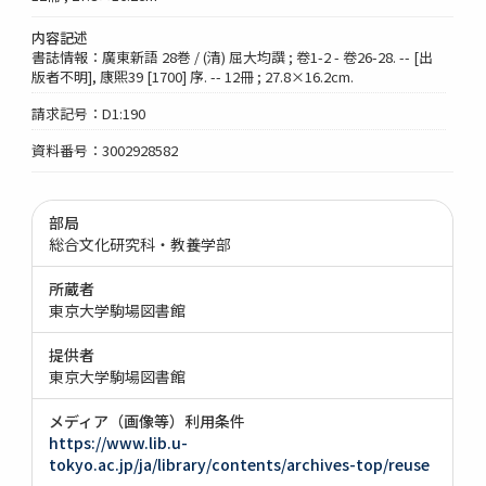
内容記述
書誌情報：廣東新語 28巻 / (清) 屈大均譔 ; 卷1-2 - 卷26-28. -- [出
版者不明], 康煕39 [1700] 序. -- 12冊 ; 27.8×16.2cm.
請求記号：D1:190
資料番号：3002928582
部局
総合文化研究科・教養学部
所蔵者
東京大学駒場図書館
提供者
東京大学駒場図書館
メディア（画像等）利用条件
https://www.lib.u-
tokyo.ac.jp/ja/library/contents/archives-top/reuse