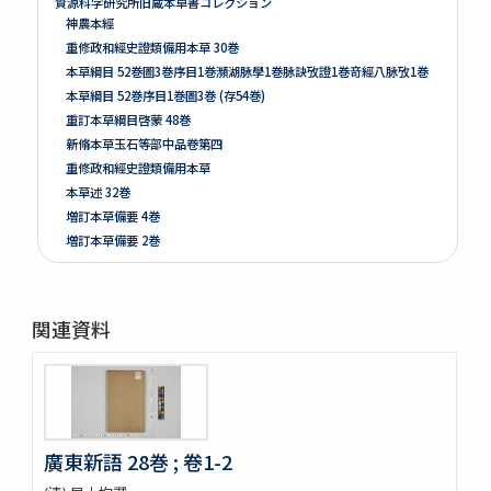
資源科学研究所旧蔵本草書コレクション
神農本經
重修政和經史證類備用本草 30巻
本草綱目 52巻圖3巻序目1巻瀕湖脉學1巻脉訣攷證1巻竒經八脉攷1巻
本草綱目 52巻序目1巻圖3巻 (存54巻)
重訂本草綱目啓蒙 48巻
新脩本草玉石等部中品卷第四
重修政和經史證類備用本草
本草述 32巻
増訂本草備要 4巻
増訂本草備要 2巻
本草彙言 20巻 (存15巻)
本草滙 18巻圖2巻 (存18巻)
本草詩箋 10巻
関連資料
昆蟲草木略 2巻
爾雅註疏 11巻
格致鏡原 100巻
類林新咏 36巻
藥性本草約言 4巻
廣東新語 28巻 ; 卷1-2
開拓使官園動植品類簿
周憲王救荒本草 14巻補遺1巻救荒野譜1巻補遺1巻