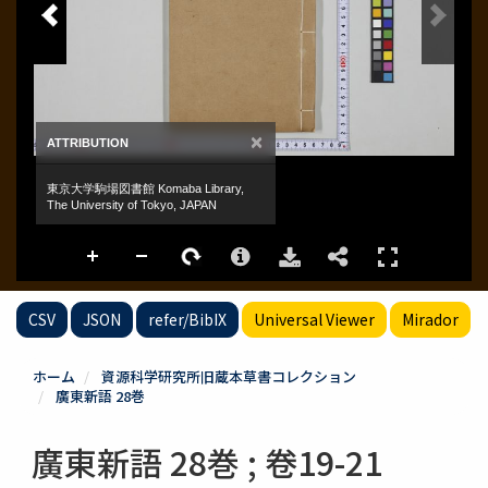
CSV
JSON
refer/BibIX
Universal Viewer
Mirador
ホーム
資源科学研究所旧蔵本草書コレクション
廣東新語 28巻
廣東新語 28巻 ; 卷19-21