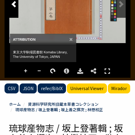
CSV
JSON
refer/BibIX
Universal Viewer
Mirador
ホーム
資源科学研究所旧蔵本草書コレクション
琉球産物志 / 坂上登著輯 ; 坂上善之撰次 ; 林懋校正
琉球産物志 / 坂上登著輯 ; 坂