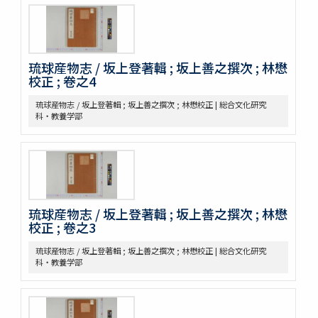
農桑輯要 7巻
花暦百詠 2巻坿百花賦考百花和稱
事物異名録 40巻
重刊巣氏諸病源候緫論 50巻 (存45巻)
琉球産物志 / 坂上登著輯 ; 坂上善之撰次 ; 林懋
遠西醫方名物考 36巻補遺9巻
校正 ; 卷之4
延喜式 50巻
資源科学研究所旧蔵本草書コレクション（国文研デジタル化分）
琉球産物志 / 坂上登著輯 ; 坂上善之撰次 ; 林懋校正 | 総合文化研究
神農本草経
科・教養学部
紹興校定經史證類備急本草 / 王繼先[ほか編]
本草綱目 52巻序目1巻圖3巻瀕湖脉學1巻奇經八脉攷1巻脉訣攷證1巻
坿本草綱目拾遺10巻坿本草萬方鍼線8巻 / (明) 李時珍撰輯 ; (清) 呉毓
昌較訂
本草求眞 12巻序目圖1巻 / (清) 黄宮繍纂呈 ; (清) 黄宮黻校訂 ; (清)
黄學昌 [ほか] 校字
琉球産物志 / 坂上登著輯 ; 坂上善之撰次 ; 林懋
本草和名索引
校正 ; 卷之3
本草從新 18巻總義1巻 / (清) 呉儀洛 [撰]
本草通玄
琉球産物志 / 坂上登著輯 ; 坂上善之撰次 ; 林懋校正 | 総合文化研究
袖珍鑑本草綱目 / [前田利保著]
科・教養学部
魚類, 禽類, 草木, 和漢譯名
三物考
大成真寫譜