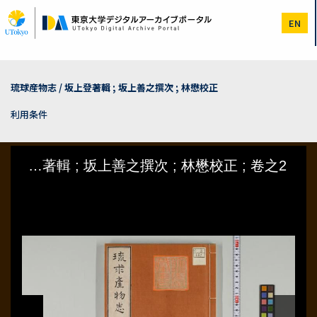
メ
イ
EN
ン
コ
ン
テ
ン
琉球産物志 / 坂上登著輯 ; 坂上善之撰次 ; 林懋校正
ツ
に
利用条件
移
動