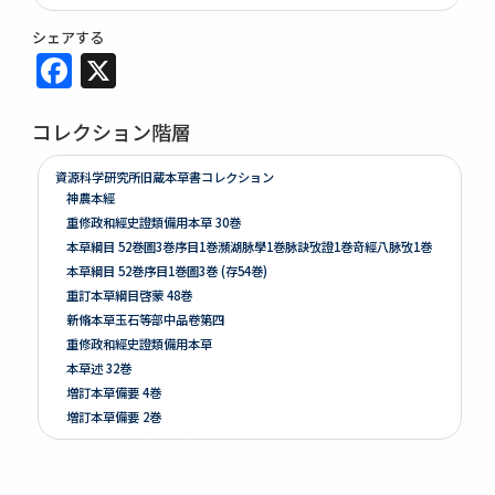
シェアする
Facebook
X
コレクション階層
資源科学研究所旧蔵本草書コレクション
神農本經
重修政和經史證類備用本草 30巻
本草綱目 52巻圖3巻序目1巻瀕湖脉學1巻脉訣攷證1巻竒經八脉攷1巻
本草綱目 52巻序目1巻圖3巻 (存54巻)
重訂本草綱目啓蒙 48巻
新脩本草玉石等部中品卷第四
重修政和經史證類備用本草
本草述 32巻
増訂本草備要 4巻
増訂本草備要 2巻
本草彙言 20巻 (存15巻)
本草滙 18巻圖2巻 (存18巻)
本草詩箋 10巻