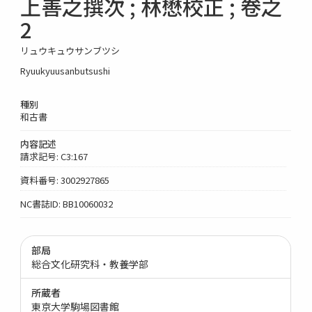
上善之撰次 ; 林懋校正 ; 卷之
2
リュウキュウサンブツシ
Ryuukyuusanbutsushi
種別
和古書
内容記述
請求記号: C3:167
資料番号: 3002927865
NC書誌ID: BB10060032
部局
総合文化研究科・教養学部
所蔵者
東京大学駒場図書館