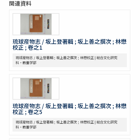
関連資料
昆蟲草木略 2巻
爾雅註疏 11巻
格致鏡原 100巻
類林新咏 36巻
藥性本草約言 4巻
琉球産物志 / 坂上登著輯 ; 坂上善之撰次 ; 林懋
開拓使官園動植品類簿
校正 ; 卷之1
周憲王救荒本草 14巻補遺1巻救荒野譜1巻補遺1巻
救荒野譜 1巻補遺1巻坿救荒辟穀諸方
琉球産物志 / 坂上登著輯 ; 坂上善之撰次 ; 林懋校正 | 総合文化研究
灌園草木識 6巻
科・教養学部
南方草木状 3巻坿桂海草木志
Alle de plaaten en de vruchten
坂本浩然菌譜
茘枝譜 : 七篇第一
天工開物 3巻
嶺表録異 3巻
琉球産物志 / 坂上登著輯 ; 坂上善之撰次 ; 林懋
南産志
校正 ; 卷之5
續脩臺灣府志
琉球産物志 / 坂上登著輯 ; 坂上善之撰次 ; 林懋校正 | 総合文化研究
中山傳信録 6巻/ (清) 徐葆光纂
科・教養学部
廣東新語 28巻
農政全書 60巻