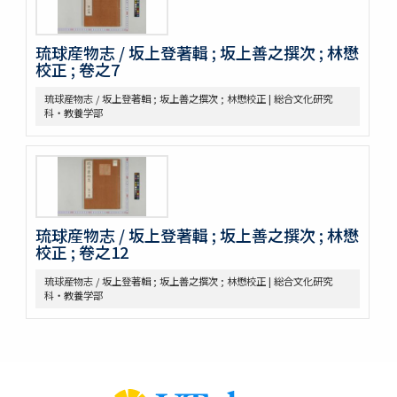
紫藤園攷證 / 源翠嶽鑒定
有毒便覧
毒品便覧
琉球産物志 / 坂上登著輯 ; 坂上善之撰次 ; 林懋
田中芳男君七六展覽會記念誌
校正 ; 卷之7
錦窠翁耋筵誌
琉球産物志 / 坂上登著輯 ; 坂上善之撰次 ; 林懋校正 | 総合文化研究
錦窠翁九十賀壽博物會誌 / 伊藤篤太郎編
科・教養学部
多識會誌
伊藤圭介履歴
救荒本草啓蒙 / 小野蕙蕙口授 ; 小野彦安録
救荒野譜記聞
艸木圖説 / 飯沼慾齋著 ; 田中芳男, 小野職愨増訂
本草圖譜 / 潅園岩崎常正著 ; 飯田藏太郎編纂
琉球産物志 / 坂上登著輯 ; 坂上善之撰次 ; 林懋
本草圖譜 / 岩崎常正著
校正 ; 卷之12
瓶史草木備考
植物漢名鑑
琉球産物志 / 坂上登著輯 ; 坂上善之撰次 ; 林懋校正 | 総合文化研究
科・教養学部
草木異名集
[和]朝本草
寫生本草書
詩経草木觧 / 小野蕙畝識孝選
香山采種 / 鶴鳴竹内又玄 [撰]
有用植物圖説 / 田中芳男, 小野職愨撰 ; 曲直瀬愛, 小森頼信校 ; 服部