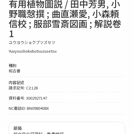
有用植物圖説 / 田中芳男, 小
野職愨撰 ; 曲直瀬愛, 小森頼
信校 ; 服部雪斎図画 ; 解説卷
1
ユウヨウショクブツズセツ
Yuuyoushokubutsuzusetsu
種別
和古書
内容記述
請求記号: C2:128
資料番号: 3002927147
NC書誌ID: BN0980408X
部局
総合文化研究科・教養学部