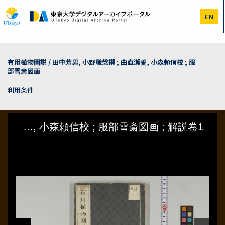
メ
イ
EN
ン
コ
ン
テ
ン
有用植物圖説 / 田中芳男, 小野職愨撰 ; 曲直瀬愛, 小森頼信校 ; 服
ツ
部雪斎図画
に
移
利用条件
動