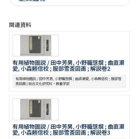
本草彙言 20巻 (存15巻)
本草滙 18巻圖2巻 (存18巻)
本草詩箋 10巻
関連資料
昆蟲草木略 2巻
爾雅註疏 11巻
格致鏡原 100巻
類林新咏 36巻
藥性本草約言 4巻
有用植物圖説 / 田中芳男, 小野職愨撰 ; 曲直瀬
開拓使官園動植品類簿
愛, 小森頼信校 ; 服部雪斎図画 ; 解説卷2
周憲王救荒本草 14巻補遺1巻救荒野譜1巻補遺1巻
救荒野譜 1巻補遺1巻坿救荒辟穀諸方
有用植物圖説 / 田中芳男, 小野職愨撰 ; 曲直瀬愛, 小森頼信校 ; 服部雪
灌園草木識 6巻
斎図画 | 総合文化研究科・教養学部
南方草木状 3巻坿桂海草木志
Alle de plaaten en de vruchten
坂本浩然菌譜
茘枝譜 : 七篇第一
天工開物 3巻
嶺表録異 3巻
有用植物圖説 / 田中芳男, 小野職愨撰 ; 曲直瀬
南産志
愛, 小森頼信校 ; 服部雪斎図画 ; 解説卷3
續脩臺灣府志