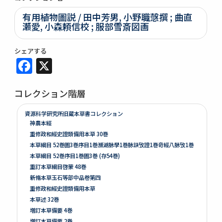
有用植物圖説 / 田中芳男, 小野職愨撰 ; 曲直
瀬愛, 小森頼信校 ; 服部雪斎図画
シェアする
Facebook
X
コレクション階層
資源科学研究所旧蔵本草書コレクション
神農本經
重修政和經史證類備用本草 30巻
本草綱目 52巻圖3巻序目1巻瀕湖脉學1巻脉訣攷證1巻竒經八脉攷1巻
本草綱目 52巻序目1巻圖3巻 (存54巻)
重訂本草綱目啓蒙 48巻
新脩本草玉石等部中品卷第四
重修政和經史證類備用本草
本草述 32巻
増訂本草備要 4巻
増訂本草備要 2巻