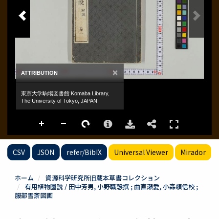
CSV
JSON
refer/BibIX
Universal Viewer
Mirador
ホーム
資源科学研究所旧蔵本草書コレクション
有用植物圖説 / 田中芳男, 小野職愨撰 ; 曲直瀬愛, 小森頼信校 ;
服部雪斎図画