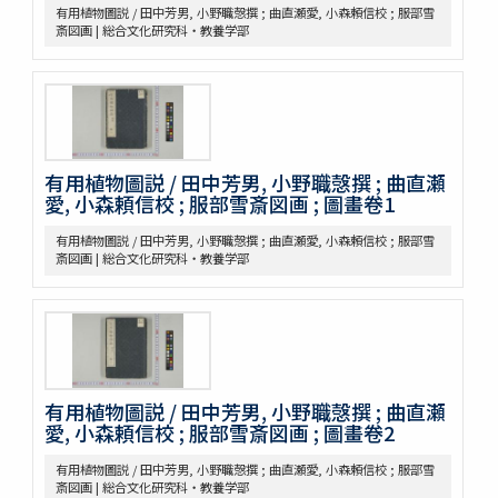
有用植物圖説 / 田中芳男, 小野職愨撰 ; 曲直瀬愛, 小森頼信校 ; 服部雪
中山傳信録 6巻/ (清) 徐葆光纂
斎図画 | 総合文化研究科・教養学部
廣東新語 28巻
農政全書 60巻
農桑輯要 7巻
花暦百詠 2巻坿百花賦考百花和稱
事物異名録 40巻
重刊巣氏諸病源候緫論 50巻 (存45巻)
有用植物圖説 / 田中芳男, 小野職愨撰 ; 曲直瀬
遠西醫方名物考 36巻補遺9巻
愛, 小森頼信校 ; 服部雪斎図画 ; 圖畫卷1
延喜式 50巻
資源科学研究所旧蔵本草書コレクション（国文研デジタル化分）
有用植物圖説 / 田中芳男, 小野職愨撰 ; 曲直瀬愛, 小森頼信校 ; 服部雪
神農本草経
斎図画 | 総合文化研究科・教養学部
紹興校定經史證類備急本草 / 王繼先[ほか編]
本草綱目 52巻序目1巻圖3巻瀕湖脉學1巻奇經八脉攷1巻脉訣攷證1巻
坿本草綱目拾遺10巻坿本草萬方鍼線8巻 / (明) 李時珍撰輯 ; (清) 呉毓
昌較訂
本草求眞 12巻序目圖1巻 / (清) 黄宮繍纂呈 ; (清) 黄宮黻校訂 ; (清)
黄學昌 [ほか] 校字
有用植物圖説 / 田中芳男, 小野職愨撰 ; 曲直瀬
本草和名索引
愛, 小森頼信校 ; 服部雪斎図画 ; 圖畫卷2
本草從新 18巻總義1巻 / (清) 呉儀洛 [撰]
本草通玄
有用植物圖説 / 田中芳男, 小野職愨撰 ; 曲直瀬愛, 小森頼信校 ; 服部雪
袖珍鑑本草綱目 / [前田利保著]
斎図画 | 総合文化研究科・教養学部