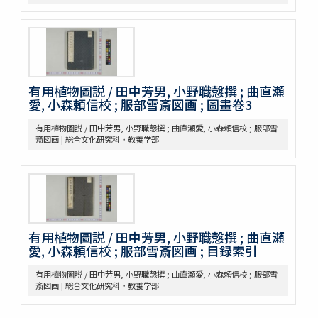
魚類, 禽類, 草木, 和漢譯名
三物考
大成真寫譜
紫藤園攷證 / 源翠嶽鑒定
有毒便覧
毒品便覧
有用植物圖説 / 田中芳男, 小野職愨撰 ; 曲直瀬
田中芳男君七六展覽會記念誌
愛, 小森頼信校 ; 服部雪斎図画 ; 圖畫卷3
錦窠翁耋筵誌
有用植物圖説 / 田中芳男, 小野職愨撰 ; 曲直瀬愛, 小森頼信校 ; 服部雪
錦窠翁九十賀壽博物會誌 / 伊藤篤太郎編
斎図画 | 総合文化研究科・教養学部
多識會誌
伊藤圭介履歴
救荒本草啓蒙 / 小野蕙蕙口授 ; 小野彦安録
救荒野譜記聞
艸木圖説 / 飯沼慾齋著 ; 田中芳男, 小野職愨増訂
本草圖譜 / 潅園岩崎常正著 ; 飯田藏太郎編纂
有用植物圖説 / 田中芳男, 小野職愨撰 ; 曲直瀬
本草圖譜 / 岩崎常正著
愛, 小森頼信校 ; 服部雪斎図画 ; 目録索引
瓶史草木備考
植物漢名鑑
有用植物圖説 / 田中芳男, 小野職愨撰 ; 曲直瀬愛, 小森頼信校 ; 服部雪
斎図画 | 総合文化研究科・教養学部
草木異名集
[和]朝本草
寫生本草書