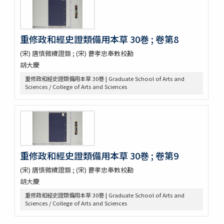
錦窠翁耋筵誌
錦窠翁九十賀壽博物會誌 / 伊藤篤太郎編
多識會誌
伊藤圭介履歴
重修政和經史證類備用本草 30巻 ; 卷第8
救荒本草啓蒙 / 小野蕙蕙口授 ; 小野彦安録
(宋) 唐慎微續證類 ; (宋) 曹孝忠奉敕校勘
救荒野譜記聞
胡大慶
艸木圖説 / 飯沼慾齋著 ; 田中芳男, 小野職愨増訂
重修政和經史證類備用本草 30巻 | Graduate School of Arts and
本草圖譜 / 潅園岩崎常正著 ; 飯田藏太郎編纂
Sciences / College of Arts and Sciences
本草圖譜 / 岩崎常正著
瓶史草木備考
植物漢名鑑
草木異名集
[和]朝本草
寫生本草書
重修政和經史證類備用本草 30巻 ; 卷第9
詩経草木觧 / 小野蕙畝識孝選
香山采種 / 鶴鳴竹内又玄 [撰]
(宋) 唐慎微續證類 ; (宋) 曹孝忠奉敕校勘
有用植物圖説 / 田中芳男, 小野職愨撰 ; 曲直瀬愛, 小森頼信校 ; 服部
胡大慶
雪斎図画
重修政和經史證類備用本草 30巻 | Graduate School of Arts and
古今要覽稿 / [屋代弘賢著]
Sciences / College of Arts and Sciences
梅品 / 怡顔齋松岡先生著
小金井櫻花圖説 / 三好學著