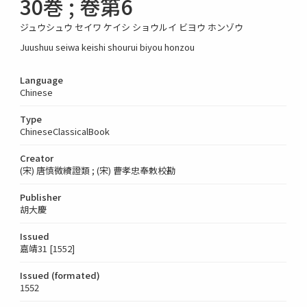
30巻 ; 卷第6
ジュウシュウ セイワ ケイシ ショウルイ ビヨウ ホンゾウ
Juushuu seiwa keishi shourui biyou honzou
Language
Chinese
Type
ChineseClassicalBook
Creator
(宋) 唐慎微續證類 ; (宋) 曹孝忠奉敕校勘
Publisher
胡大慶
Issued
嘉靖31 [1552]
Issued (formated)
1552