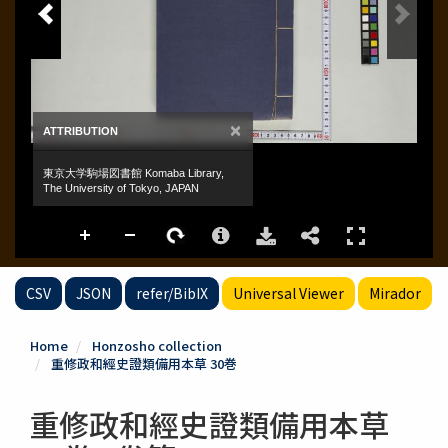
CSV
JSON
refer/BibIX
Universal Viewer
Mirador
Home
Honzosho collection
重修政和經史證類備用本草 30巻
重修政和經史證類備用本草