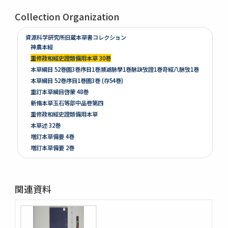
Collection Organization
資源科学研究所旧蔵本草書コレクション
神農本經
重修政和經史證類備用本草 30巻
本草綱目 52巻圖3巻序目1巻瀕湖脉學1巻脉訣攷證1巻竒經八脉攷1巻
本草綱目 52巻序目1巻圖3巻 (存54巻)
重訂本草綱目啓蒙 48巻
新脩本草玉石等部中品卷第四
重修政和經史證類備用本草
本草述 32巻
増訂本草備要 4巻
増訂本草備要 2巻
本草彙言 20巻 (存15巻)
本草滙 18巻圖2巻 (存18巻)
本草詩箋 10巻
関連資料
昆蟲草木略 2巻
爾雅註疏 11巻
格致鏡原 100巻
類林新咏 36巻