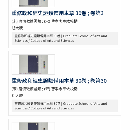
藥性本草約言 4巻
重修政和經史證類備用本草 30巻 ; 卷第3
開拓使官園動植品類簿
周憲王救荒本草 14巻補遺1巻救荒野譜1巻補遺1巻
(宋) 唐慎微續證類 ; (宋) 曹孝忠奉敕校勘
救荒野譜 1巻補遺1巻坿救荒辟穀諸方
胡大慶
灌園草木識 6巻
重修政和經史證類備用本草 30巻 | Graduate School of Arts and
南方草木状 3巻坿桂海草木志
Sciences / College of Arts and Sciences
Alle de plaaten en de vruchten
坂本浩然菌譜
茘枝譜 : 七篇第一
天工開物 3巻
嶺表録異 3巻
南産志
重修政和經史證類備用本草 30巻 ; 卷第30
續脩臺灣府志
(宋) 唐慎微續證類 ; (宋) 曹孝忠奉敕校勘
中山傳信録 6巻/ (清) 徐葆光纂
廣東新語 28巻
胡大慶
農政全書 60巻
重修政和經史證類備用本草 30巻 | Graduate School of Arts and
農桑輯要 7巻
Sciences / College of Arts and Sciences
花暦百詠 2巻坿百花賦考百花和稱
事物異名録 40巻
重刊巣氏諸病源候緫論 50巻 (存45巻)