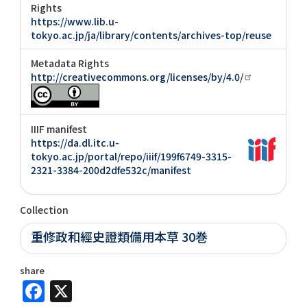
Rights
https://www.lib.u-
tokyo.ac.jp/ja/library/contents/archives-top/reuse
Metadata Rights
http://creativecommons.org/licenses/by/4.0/
IIIF manifest
https://da.dl.itc.u-
tokyo.ac.jp/portal/repo/iiif/199f6749-3315-
2321-3384-200d2dfe532c/manifest
Collection
重修政和經史證類備用本草 30巻
share
Facebook
X