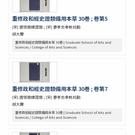
遠西醫方名物考 36巻補遺9巻
延喜式 50巻
資源科学研究所旧蔵本草書コレクション（国文研デジタル化分）
重修政和經史證類備用本草 30巻 ; 卷第5
神農本草経
(宋) 唐慎微續證類 ; (宋) 曹孝忠奉敕校勘
紹興校定經史證類備急本草 / 王繼先[ほか編]
胡大慶
本草綱目 52巻序目1巻圖3巻瀕湖脉學1巻奇經八脉攷1巻脉訣攷證1巻
坿本草綱目拾遺10巻坿本草萬方鍼線8巻 / (明) 李時珍撰輯 ; (清) 呉毓
重修政和經史證類備用本草 30巻 | Graduate School of Arts and
昌較訂
Sciences / College of Arts and Sciences
本草求眞 12巻序目圖1巻 / (清) 黄宮繍纂呈 ; (清) 黄宮黻校訂 ; (清)
黄學昌 [ほか] 校字
本草和名索引
本草從新 18巻總義1巻 / (清) 呉儀洛 [撰]
本草通玄
袖珍鑑本草綱目 / [前田利保著]
重修政和經史證類備用本草 30巻 ; 卷第7
魚類, 禽類, 草木, 和漢譯名
(宋) 唐慎微續證類 ; (宋) 曹孝忠奉敕校勘
三物考
胡大慶
大成真寫譜
紫藤園攷證 / 源翠嶽鑒定
重修政和經史證類備用本草 30巻 | Graduate School of Arts and
有毒便覧
Sciences / College of Arts and Sciences
毒品便覧
田中芳男君七六展覽會記念誌